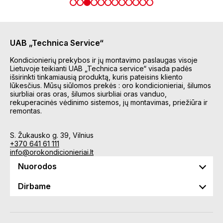
UAB „Technica Service“
Kondicionierių prekybos ir jų montavimo paslaugas visoje
Lietuvoje teikianti UAB „Technica service“ visada padės
išsirinkti tinkamiausią produktą, kuris pateisins kliento
lūkesčius. Mūsų siūlomos prekės : oro kondicionieriai, šilumos
siurbliai oras oras, šilumos siurbliai oras vanduo,
rekuperacinės vėdinimo sistemos, jų montavimas, priežiūra ir
remontas.
S. Žukausko g. 39, Vilnius
+370 641 61 111
info@orokondicionieriai.lt
Nuorodos
Dirbame