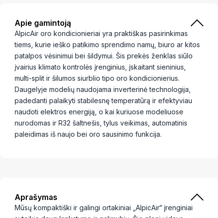
Apie gamintoją
AlpicAir oro kondicionieriai yra praktiškas pasirinkimas
tiems, kurie ieško patikimo sprendimo namų, biuro ar kitos
patalpos vėsinimui bei šildymui. Šis prekės ženklas siūlo
įvairius klimato kontrolės įrenginius, įskaitant sieninius,
multi-split ir šilumos siurblio tipo oro kondicionierius.
Daugelyje modelių naudojama inverterinė technologija,
padedanti palaikyti stabilesnę temperatūrą ir efektyviau
naudoti elektros energiją, o kai kuriuose modeliuose
nurodomas ir R32 šaltnešis, tylus veikimas, automatinis
paleidimas iš naujo bei oro sausinimo funkcija.
Aprašymas
Mūsų kompaktiški ir galingi ortakiniai „AlpicAir“ įrenginiai