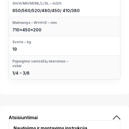
SH/H/MH/M/ML/L/SL – m3/h
650/560/520/480/450/ 410/380
Matmenys – W×H×D – mm
710×450×200
Svoris – kg
19
Pajungimo vamzdžių skersmuo –
coliai
1/4 – 3/8
Atsisiuntimai
Naudojimo ir montavimo instrukcija