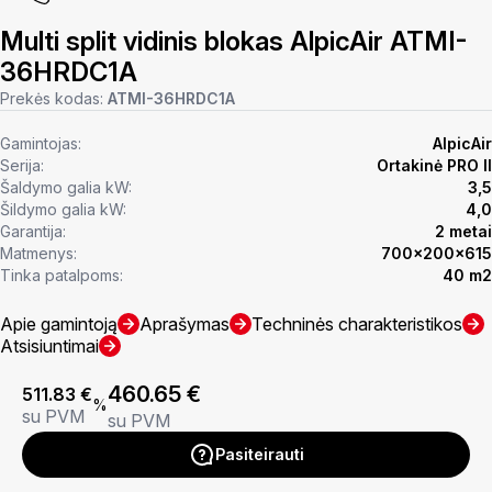
Multi split vidinis blokas AlpicAir ATMI-
36HRDC1A
Prekės kodas:
ATMI-36HRDC1A
Gamintojas:
AlpicAir
Serija:
Ortakinė PRO II
Šaldymo galia kW:
3,5
Šildymo galia kW:
4,0
Garantija:
2 metai
Matmenys:
700x200x615
Tinka patalpoms:
40 m2
Apie gamintoją
Aprašymas
Techninės charakteristikos
Atsisiuntimai
460.65
€
511.83
€
%
su PVM
su PVM
Pasiteirauti