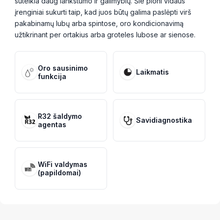
suteikia daug lankstumo ir galimybių. Šie ploni vidaus
įrenginiai sukurti taip, kad juos būtų galima paslėpti virš
pakabinamų lubų arba spintose, oro kondicionavimą
užtikrinant per ortakius arba groteles lubose ar sienose.
Oro sausinimo
Laikmatis
funkcija
R32 šaldymo
Savidiagnostika
agentas
WiFi valdymas
(papildomai)