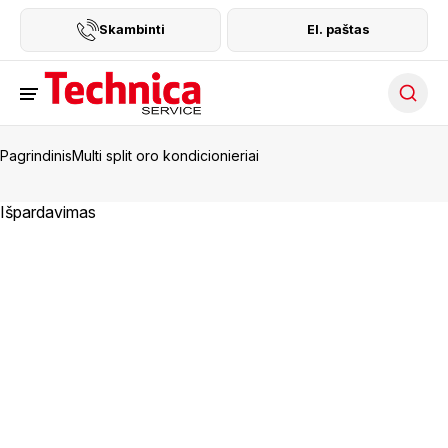
Skambinti
El. paštas
Searc
Pagrindinis
Multi split oro kondicionieriai
Išpardavimas