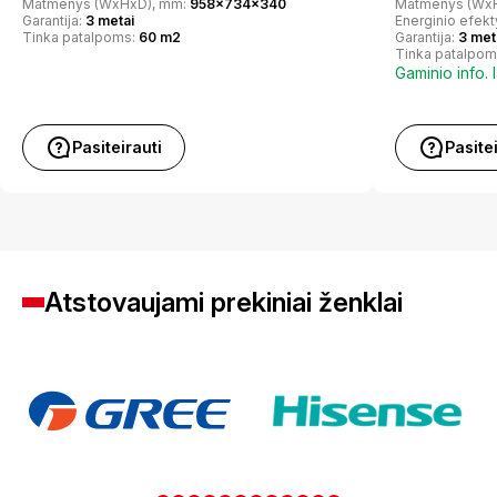
Matmenys (WxHxD), mm:
958x734x340
Matmenys (Wx
Garantija:
3 metai
Energinio efek
Tinka patalpoms:
60 m2
Garantija:
3 met
Tinka patalpom
Gaminio info. 
Pasiteirauti
Pasite
Atstovaujami prekiniai ženklai