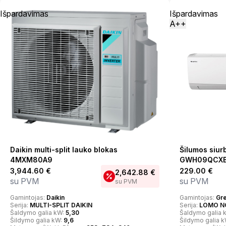
Išpardavimas
Išpardavimas
A++
Daikin multi-split lauko blokas
Šilumos siu
4MXM80A9
GWH09QCXB-
3,944.60
€
229.00
€
2,642.88
€
su PVM
su PVM
su PVM
Gamintojas:
Daikin
Gamintojas:
Gr
Serija:
MULTI-SPLIT DAIKIN
Serija:
LOMO N
Šaldymo galia kW:
5,30
Šaldymo galia 
Šildymo galia kW:
9,6
Šildymo galia 