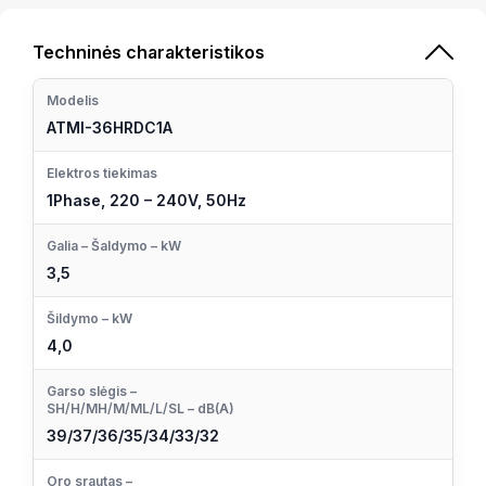
Techninės charakteristikos
Modelis
ATMI-36HRDC1A
Elektros tiekimas
1Phase, 220 – 240V, 50Hz
Galia – Šaldymo – kW
3,5
Šildymo – kW
4,0
Garso slėgis –
SH/H/MH/M/ML/L/SL – dB(A)
39/37/36/35/34/33/32
Oro srautas –