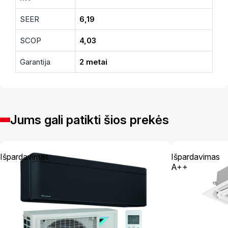
SEER
6,19
SCOP
4,03
Garantija
2 metai
Jums gali patikti šios prekės
Išpardavimas
Išpardavimas
A++