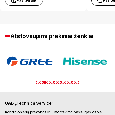
Pasiteirauti
Pasite
Atstovaujami prekiniai ženklai
UAB „Technica Service“
Kondicionierių prekybos ir jų montavimo paslaugas visoje