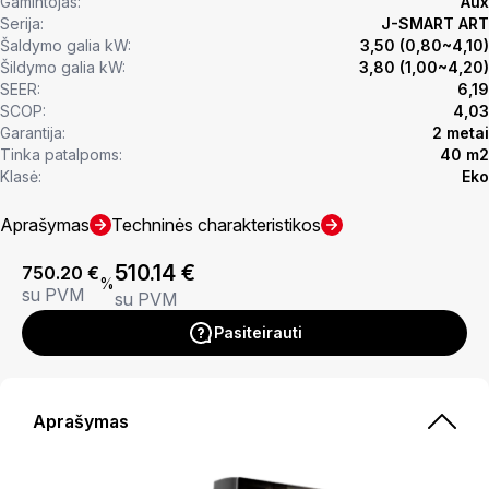
Gamintojas:
Aux
Serija:
J-SMART ART
Šaldymo galia kW:
3,50 (0,80~4,10)
Šildymo galia kW:
3,80 (1,00~4,20)
SEER:
6,19
SCOP:
4,03
Garantija:
2 metai
Tinka patalpoms:
40 m2
Klasė:
Eko
Aprašymas
Techninės charakteristikos
510.14
€
750.20
€
%
su PVM
su PVM
Pasiteirauti
Aprašymas