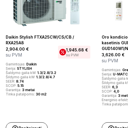
Daikin Stylish FTXA25CW/CS/CB /
Oro kondici
RXA25A8
kasetinis GU
GUD140W1/N
2,904.00
€
1,945.68
€
su PVM
3,626.00
€
su PVM
su PVM
Gamintojas:
Daikin
Serija:
STYLISH
Gamintojas:
Gr
Šaldymo galia kW:
1.3/2.8/3.2
Serija:
U-MATCH
Šildymo galia kW:
1.3/2.8/4.7
Šaldymo galia 
SEER:
8.74
Šildymo galia 
SCOP:
5.15
SEER:
6,3
Garantija:
3 metai
SCOP:
4,0
Tinka patalpoms:
30 m2
Garantija:
3 met
Energinio efek
Tinka patalpom