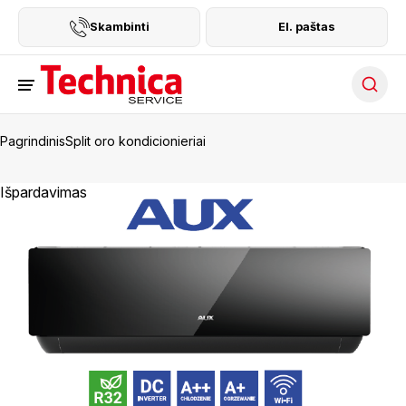
Skambinti
El. paštas
Searc
Pagrindinis
Split oro kondicionieriai
Išpardavimas