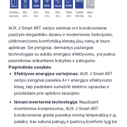
AUX J-Smart ART serijos sieniniai oro kondicionieriai
pasižymi elegantišku dizainu ir moderniomis funkcijomis,
užtikrinančiomis komfortišką klimatą jūsų namų ar biuro
aplinkoje. Šie įrenginiai, derinantys pažangias
technologijas su aukštu energijos efektyvumu, yra puikus
pasirinkimas ieškantiems kokybės ir patogumo.
Pagrindinės savybės:
Efektyvus energijos vartojimas:
AUX J-Smart ART
serijos įrenginiai pasiekia A++ energijos efektyvumo
klasę, taip padėdami sumažinti elektros sąnaudas ir
prisidėdami prie aplinkos tausojimo.
Išmani inverterinė technologija:
Naudojant
inverterinius kompresorius, AUX J-Smart ART
kondicionieriai greitai pasiekia norimą temperatūrą ir ją
palaiko, kas sukuria patogų ir pastovų komforto lygį be