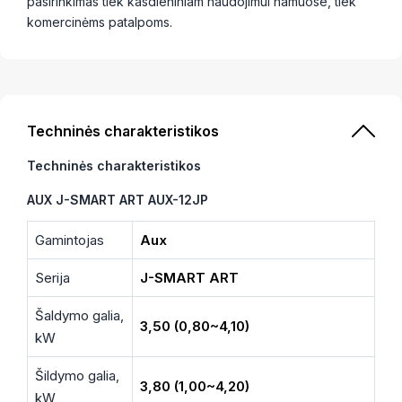
pasirinkimas tiek kasdieniniam naudojimui namuose, tiek
komercinėms patalpoms.
Techninės charakteristikos
Techninės charakteristikos
AUX J-SMART ART AUX-12JP
Gamintojas
Aux
Serija
J-SMART ART
Šaldymo galia,
3,50 (0,80~4,10)
kW
Šildymo galia,
3,80 (1,00~4,20)
kW