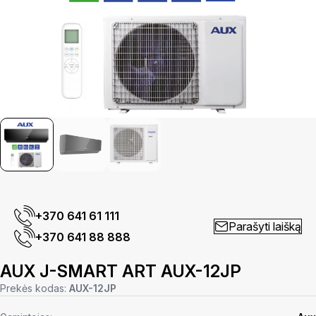
+370 641 61 111
Parašyti laišką
+370 641 88 888
AUX J-SMART ART AUX-12JP
Prekės kodas:
AUX-12JP