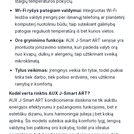
staigių temperatūros pokyčių.
Wi-Fi ryšys patogiam valdymui:
Integruotas Wi-Fi
leidžia valdyti įrenginį per išmanųjį telefoną ar planšetinį
kompiuterį nuotoliniu būdu, taip suteikiant galimybę
patogiai reguliuoti temperatūrą iš bet kurios vietos.
Oro gryninimo funkcija:
AUX J-Smart ART serijoje yra
įmontuota jonizavimo sistema, kuri padeda valyti orą
nuo kvapų, dulkių ir alergenų, taip užtikrinant sveiką
mikroklimatą.
Tylus veikimas:
Įrenginys veikia itin tyliai, todėl puikiai
tinka tiek darbo, tiek poilsio erdvėms, nes užtikrina
ramybę ir komfortą.
Kodėl verta rinktis AUX J-Smart ART?
AUX J-Smart ART kondicionieriai išsiskiria ne tik aukštu
energijos efektyvumu ir pažangiomis funkcijomis, bet ir
estetišku dizainu, kuris harmoningai įsilieja į bet kokią
aplinką. Šis modelis suteikia aukštą komforto lygį, lengvą
valdymą bei patikimą oro kokybę, todėl yra idealus