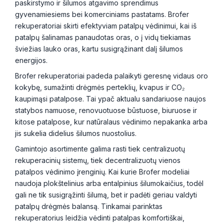
paskirstymo ir šilumos atgavimo sprendimus
gyvenamiesiems bei komerciniams pastatams. Brofer
rekuperatoriai skirti efektyviam patalpų vėdinimui, kai iš
patalpų šalinamas panaudotas oras, o į vidų tiekiamas
šviežias lauko oras, kartu susigrąžinant dalį šilumos
energijos.
Brofer rekuperatoriai padeda palaikyti geresnę vidaus oro
kokybę, sumažinti drėgmės perteklių, kvapus ir CO₂
kaupimąsi patalpose. Tai ypač aktualu sandariuose naujos
statybos namuose, renovuotuose būstuose, biuruose ir
kitose patalpose, kur natūralaus vėdinimo nepakanka arba
jis sukelia didelius šilumos nuostolius.
Gamintojo asortimente galima rasti tiek centralizuotų
rekuperacinių sistemų, tiek decentralizuotų vienos
patalpos vėdinimo įrenginių. Kai kurie Brofer modeliai
naudoja plokštelinius arba entalpinius šilumokaičius, todėl
gali ne tik susigrąžinti šilumą, bet ir padėti geriau valdyti
patalpų drėgmės balansą. Tinkamai parinktas
rekuperatorius leidžia vėdinti patalpas komfortiškai,