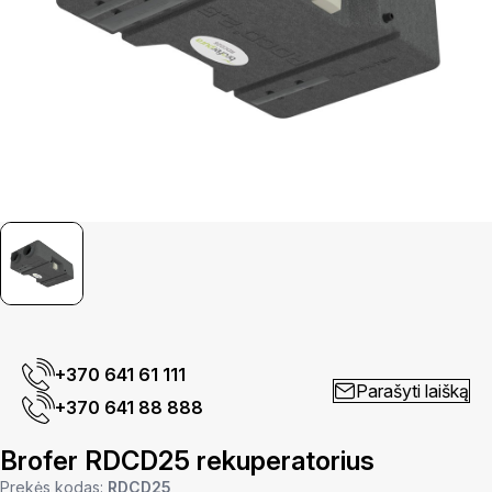
+370 641 61 111
Parašyti laišką
+370 641 88 888
Brofer RDCD25 rekuperatorius
Prekės kodas:
RDCD25