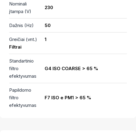
Nominali
230
įtampa (V)
Dažnis (Hz)
50
Greičiai (vnt.)
1
Filtrai
Standartinio
filtro
G4 ISO COARSE > 65 %
efektyvumas
Papildomo
filtro
F7 ISO e PM1 > 65 %
efektyvumas