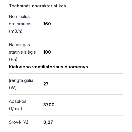
Techninės charakteristikos
Nominalus
oro srautas
160
(m3/h)
Naudingas
statinis slėgis
100
(Pa)
Kiekvieno ventiliatoriaus duomenys
Įrengta galia
27
(W)
Apsukos
3700
(1/min)
Srovė (A)
0,27