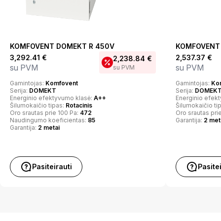
KOMFOVENT DOMEKT R 450V
KOMFOVENT 
3,292.41
€
2,537.37
€
2,238.84
€
su PVM
su PVM
su PVM
Gamintojas:
Komfovent
Gamintojas:
Ko
Serija:
DOMEKT
Serija:
DOMEK
Energinio efektyvumo klasė:
A++
Energinio efek
Šilumokaičio tipas:
Rotacinis
Šilumokaičio ti
Oro srautas prie 100 Pa:
472
Oro srautas pri
Naudingumo koeficientas:
85
Garantija:
2 met
Garantija:
2 metai
Pasiteirauti
Pasite