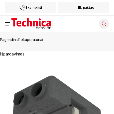
Skambinti
El. paštas
Searc
Pagrindinis
Rekuperatoriai
Išpardavimas