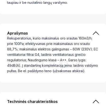
taupiau ir be nuolatinio langų varstymo.
Aprašymas
Rekuperatorius, kurio maksimalus oro srautas 160m3/h;
prie 100Pa; efektyvumas prie maksimalaus oro srauto
88,7%; maksimalus elektros galingumas – 60W (230V); EC
ventiliatoriai filtrai G4, laidinis ventiliatoriaus greičio
reguliatorius; Naudingumo klasė – A++. Garso lygis:
49dB(A). Į standartinę komplektaciją įeina: laidinis valdymo
pultas. Be el. pašildymo teno (užsakomas atskirai).
Techninės charakteristikos