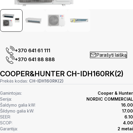
+370 641 61 111
Parašyti laišką
+370 641 88 888
COOPER&HUNTER CH-IDH160RK(2)
Prekės kodas:
CH-IDH160RK(2)
Gamintojas:
Cooper & Hunter
Serija:
NORDIC COMMERCIAL
Šaldymo galia kW:
16.00
Šildymo galia kW:
17.00
SEER:
6.10
SCOP:
4.00
Garantija:
2 metai