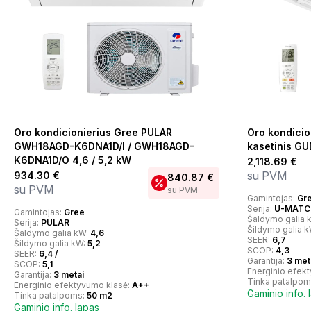
Oro kondicionierius Gree PULAR
Oro kondici
GWH18AGD-K6DNA1D/I / GWH18AGD-
kasetinis G
K6DNA1D/O 4,6 / 5,2 kW
2,118.69
€
su PVM
934.30
€
840.87
€
su PVM
su PVM
Gamintojas:
Gr
Serija:
U-MATCH
Gamintojas:
Gree
Šaldymo galia 
Serija:
PULAR
Šildymo galia 
Šaldymo galia kW:
4,6
SEER:
6,7
Šildymo galia kW:
5,2
SCOP:
4,3
SEER:
6,4 /
Garantija:
3 met
SCOP:
5,1
Energinio efek
Garantija:
3 metai
Tinka patalpom
Energinio efektyvumo klasė:
A++
Gaminio info. 
Tinka patalpoms:
50 m2
Gaminio info. lapas