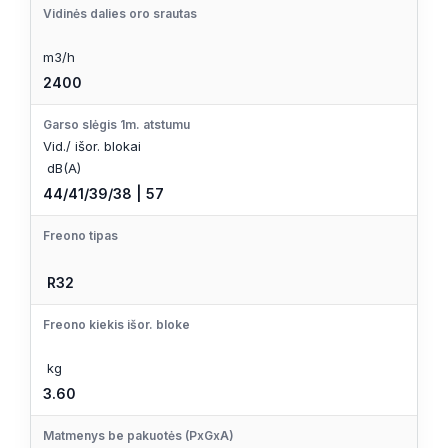
Vidinės dalies oro srautas
m3/h
2400
Garso slėgis 1m. atstumu
Vid./ išor. blokai
dB(A)
44/41/39/38 | 57
Freono tipas
R32
Freono kiekis išor. bloke
kg
3.60
Matmenys be pakuotės (PxGxA)