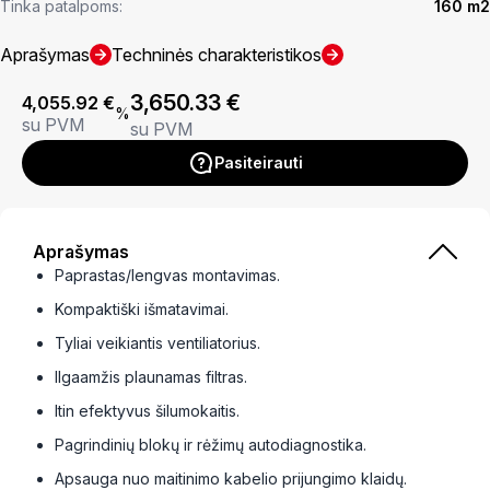
Tinka patalpoms:
160 m2
Aprašymas
Techninės charakteristikos
3,650.33
€
4,055.92
€
%
su PVM
su PVM
Pasiteirauti
Aprašymas
Paprastas/lengvas montavimas.
Kompaktiški išmatavimai.
Tyliai veikiantis ventiliatorius.
Ilgaamžis plaunamas filtras.
Itin efektyvus šilumokaitis.
Pagrindinių blokų ir rėžimų autodiagnostika.
Apsauga nuo maitinimo kabelio prijungimo klaidų.