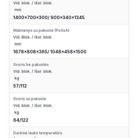
Vid. blok. / Išor. blok.
mm
1400x700x300/ 900x340x1345
Matmenys su pakuote (PxGxA)
Vid. Blok. / Išor. blok.
mm
1678x808x365/ 1048x458x1500
Svoris be pakuotės
Vid. blok. / Išor. blok.
kg
57/112
Svoris su pakuote
Vid. blok. / Išor. blok.
kg
64/122
Darbinė lauko temperatūra