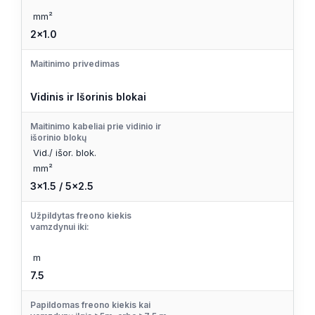
mm²
2×1.0
Maitinimo privedimas
Vidinis ir Išorinis blokai
Maitinimo kabeliai prie vidinio ir
išorinio blokų
Vid./ išor. blok.
mm²
3×1.5 / 5×2.5
Užpildytas freono kiekis
vamzdynui iki:
m
7.5
Papildomas freono kiekis kai