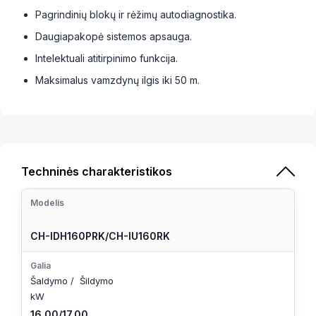
Pagrindinių blokų ir rėžimų autodiagnostika.
Daugiapakopė sistemos apsauga.
Intelektuali atitirpinimo funkcija.
Maksimalus vamzdynų ilgis iki 50 m.
Techninės charakteristikos
Modelis
CH-IDH160PRK/CH-IU160RK
Galia
Šaldymo / Šildymo
kW
16.00/17.00