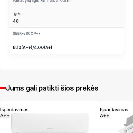
vamzdynų ilgis >5m. arba >7.5 m.
gr/m.
40
SEER*/SCOP**
6.10(A++)/4.00(A+)
Jums gali patikti šios prekės
Išpardavimas
Išpardavimas
A++
A++