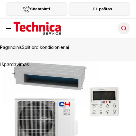
Skambinti
El. paštas
Searc
Pagrindinis
Split oro kondicionieriai
Išpardavimas