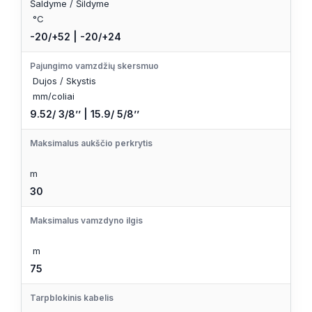
Šaldyme / Šildyme
°C
-20/+52 | -20/+24
Pajungimo vamzdžių skersmuo
Dujos / Skystis
mm/coliai
9.52/ 3/8’’ | 15.9/ 5/8’’
Maksimalus aukščio perkrytis
m
30
Maksimalus vamzdyno ilgis
m
75
Tarpblokinis kabelis