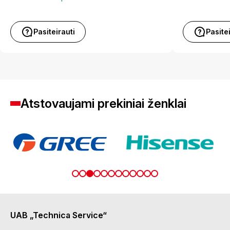
Pasiteirauti
Pasite
Atstovaujami prekiniai ženklai
UAB „Technica Service“