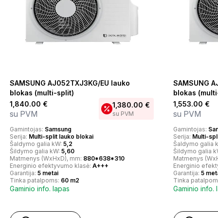
SAMSUNG AJ052TXJ3KG/EU lauko
SAMSUNG AJ
blokas (multi-split)
blokas (multi
1,840.00
€
1,553.00
€
1,380.00
€
su PVM
su PVM
su PVM
Gamintojas:
Samsung
Gamintojas:
Sa
Serija:
Multi-split lauko blokai
Serija:
Multi-spl
Šaldymo galia kW:
5,2
Šaldymo galia 
Šildymo galia kW:
5,60
Šildymo galia 
Matmenys (WxHxD), mm:
880*638*310
Matmenys (Wx
Energinio efektyvumo klasė:
A+++
Energinio efek
Garantija:
5 metai
Garantija:
5 met
Tinka patalpoms:
60 m2
Tinka patalpom
Gaminio info. lapas
Gaminio info. 