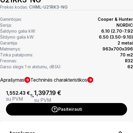
Prekės kodas:
CHML-U21RK3-NG
Gamintojas:
Cooper & Hunter
Serija:
NORDIC
Šaldymo galia kW:
6.10 (2.70-7.92
Šildymo galia kW:
6.50 (3.50-9.10)
Garantija:
2 metai
Matmenys:
963х700х396
Tinka patalpoms:
70 m2
Freonas:
R32
Garso slėgis 1 m atstumu, dB(A):
62
Aprašymas
Techninės charakteristikos
1,397.19
€
1,552.43
€
%
su PVM
su PVM
Pasiteirauti