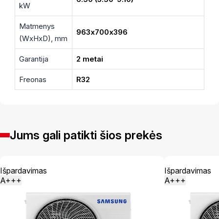
kW
Matmenys
963х700х396
(WxHxD), mm
Garantija
2 metai
Freonas
R32
Jums gali patikti šios prekės
Išpardavimas
Išpardavimas
A+++
A+++