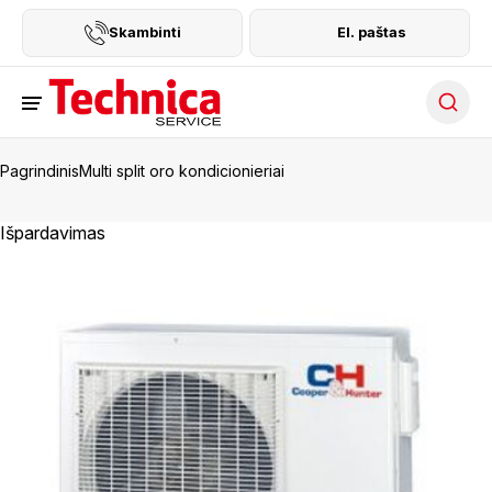
Skambinti
El. paštas
Searc
Pagrindinis
Multi split oro kondicionieriai
Išpardavimas