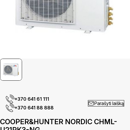
+370 641 61 111
Parašyti laišką
+370 641 88 888
COOPER&HUNTER NORDIC CHML-
U21RK3-NG