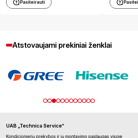
Pasiteirauti
Pasite
Atstovaujami prekiniai ženklai
UAB „Technica Service“
Kondicionierių prekybos ir jų montavimo paslaugas visoje