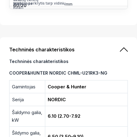
aukščio perkrytis tarp vidinių
Maitinimas
mm
60/20
blokų
Maitinimo privedimas
560
SEER*/SCOP**
~ 220-240V/50Hz/1f
Išorinis blokas
6.1(A++)/4.0(A+)
Techninės charakteristikos
Techninės charakteristikos
COOPER&HUNTER NORDIC CHML-U21RK3-NG
Gamintojas
Cooper & Hunter
Serija
NORDIC
Šaldymo galia,
6.10 (2.70-7.92
kW
Šildymo galia,
6.50 (3.50-9.10)