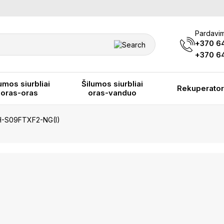
Pardavim
+370 6
+370 64
umos siurbliai
Šilumos siurbliai
Rekuperator
oras-oras
oras-vanduo
-S09FTXF2-NG(I)