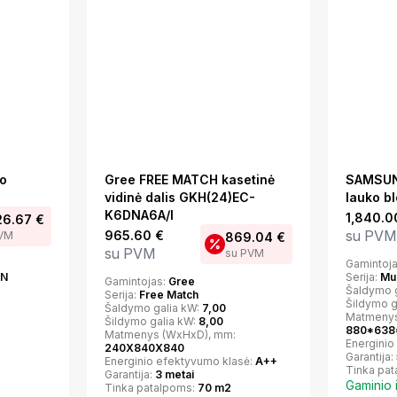
ko
Gree FREE MATCH kasetinė
SAMSUN
vidinė dalis GKH(24)EC-
lauko bl
K6DNA6A/I
1,840.
26.67
€
su PVM
965.60
€
PVM
869.04
€
su PVM
su PVM
Gamintoj
IN
Serija:
Mul
Gamintojas:
Gree
Šaldymo 
Serija:
Free Match
Šildymo g
Šaldymo galia kW:
7,00
Matmenys
Šildymo galia kW:
8,00
880*638
Matmenys (WxHxD), mm:
Energinio
240X840X840
Garantija:
Energinio efektyvumo klasė:
A++
Tinka pa
Garantija:
3 metai
Gaminio 
Tinka patalpoms:
70 m2