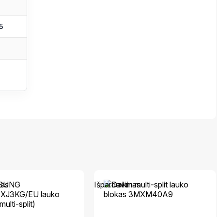
5
mas
Išpardavimas