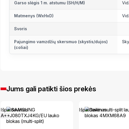
Garso slėgis 1 m. atstumu (SH/H/M)
Vid
Matmenys (WxHxD)
Vid
Svoris
Pajungimo vamzdžių skersmuo (skystis/dujos)
Sky
(coliai)
Jums gali patikti šios prekės
Išpardavimas
Išpardavimas
A++