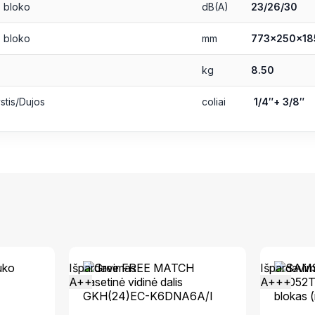
. bloko
dB(A)
23/26/30
. bloko
mm
773x250x18
kg
8.50
stis/Dujos
coliai
1/4″+ 3/8″
Išpardavimas
Išpardavi
A++
A+++