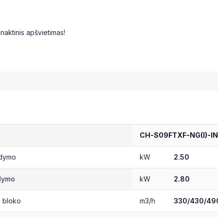
naktinis apšvietimas!
CH-S09FTXF-NG(I)-IN
ldymo
kW
2.50
dymo
kW
2.80
. bloko
m3/h
330/430/49