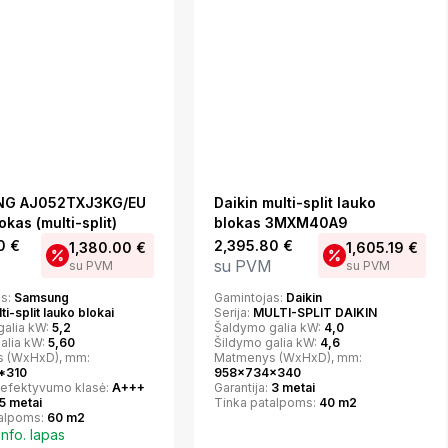
G AJ052TXJ3KG/EU
Daikin multi-split lauko
okas (multi-split)
blokas 3MXM40A9
00
€
2,395.80
€
1,380.00
€
1,605.19
€
su PVM
su PVM
su PVM
as:
Samsung
Gamintojas:
Daikin
ti-split lauko blokai
Serija:
MULTI-SPLIT DAIKIN
galia kW:
5,2
Šaldymo galia kW:
4,0
alia kW:
5,60
Šildymo galia kW:
4,6
 (WxHxD), mm:
Matmenys (WxHxD), mm:
*310
958x734x340
 efektyvumo klasė:
A+++
Garantija:
3 metai
5 metai
Tinka patalpoms:
40 m2
talpoms:
60 m2
info. lapas