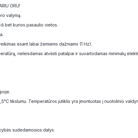
ARIU ORU!
oro valymą.
iš bet kurios pasaulio vietos.
a.
 veikimas esant labai žemiems dažniams (1 Hz).
atūrą, neleisdamas atvėsti patalpai ir suvartodamas minimalų elektr
lpoje.
5°C tikslumu. Temperatūros jutiklis yra įmontuotas į nuotolinio valdym
okybės sudedamosios dalys.