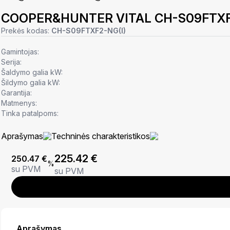
COOPER&HUNTER VITAL CH-S09FTXF
Prekės kodas:
CH-S09FTXF2-NG(I)
Gamintojas:
Serija:
Šaldymo galia kW:
Šildymo galia kW:
Garantija:
Matmenys:
Tinka patalpoms:
Aprašymas
Techninės charakteristikos
225.42
€
250.47
€
%
su PVM
su PVM
Aprašymas