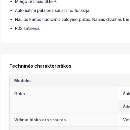
Miego režimas SLEEP.
Automatinė patalpos sausinimo funkcija.
Naujos kartos nuotolinis valdymo pultas. Naujas dizainas bei 
R32 šaltnešis.
Techninės charakteristikos
Modelis
Galia
Ša
Šil
Vidinio bloko oro srautas
Vid