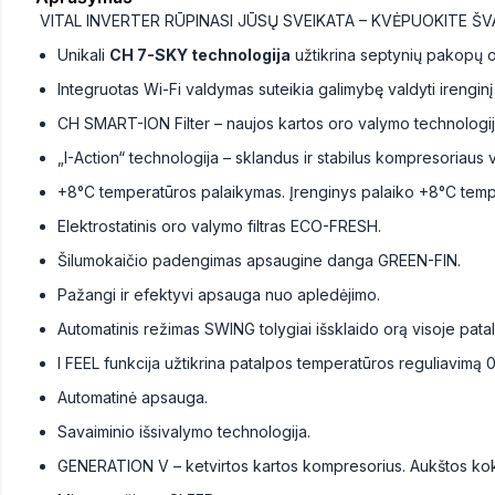
VITAL INVERTER RŪPINASI JŪSŲ SVEIKATA – KVĖPUOKITE ŠV
Unikali
CH 7-SKY technologija
užtikrina septynių pakopų 
Integruotas Wi-Fi valdymas suteikia galimybę valdyti irenginį 
CH SMART-ION Filter – naujos kartos oro valymo technologij
„I-Action“ technologija – sklandus ir stabilus kompresoriaus
+8°C temperatūros palaikymas. Įrenginys palaiko +8°C temper
Elektrostatinis oro valymo filtras ECO-FRESH.
Šilumokaičio padengimas apsaugine danga GREEN-FIN.
Pažangi ir efektyvi apsauga nuo apledėjimo.
Automatinis režimas SWING tolygiai išsklaido orą visoje pata
I FEEL funkcija užtikrina patalpos temperatūros reguliavimą 0,
Automatinė apsauga.
Savaiminio išsivalymo technologija.
GENERATION V – ketvirtos kartos kompresorius. Aukštos k