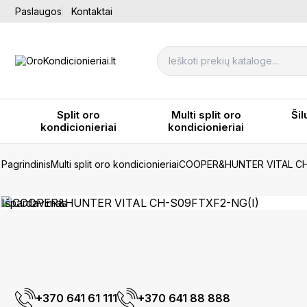
Paslaugos
Kontaktai
Split oro
Multi split oro
Šil
kondicionieriai
kondicionieriai
Pagrindinis
Multi split oro kondicionieriai
COOPER&HUNTER VITAL CH
Išpardavimas
+370 641 61 111
+370 641 88 888