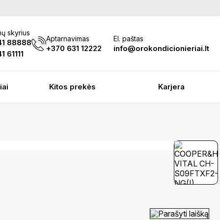
ų skyrius
Aptarnavimas
El. paštas
41 88888
+370 631 12222
info@orokondicionieriai.lt
1 61111
iai
Kitos prekės
Karjera
Parašyti laišką