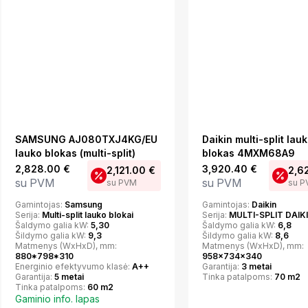
SAMSUNG AJ080TXJ4KG/EU
Daikin multi-split lau
lauko blokas (multi-split)
blokas 4MXM68A9
2,828.00
€
3,920.40
€
2,121.00
€
2,6
su PVM
su PVM
su PVM
su 
Gamintojas:
Samsung
Gamintojas:
Daikin
Serija:
Multi-split lauko blokai
Serija:
MULTI-SPLIT DAIK
Šaldymo galia kW:
5,30
Šaldymo galia kW:
6,8
Šildymo galia kW:
9,3
Šildymo galia kW:
8,6
Matmenys (WxHxD), mm:
Matmenys (WxHxD), mm:
880*798*310
958x734x340
Energinio efektyvumo klasė:
A++
Garantija:
3 metai
Garantija:
5 metai
Tinka patalpoms:
70 m2
Tinka patalpoms:
60 m2
Gaminio info. lapas