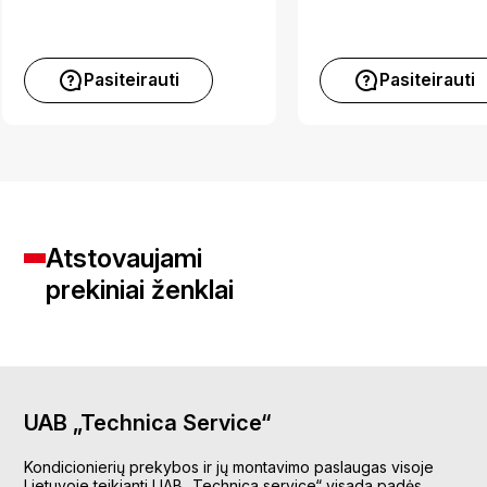
Pasiteirauti
Pasiteirauti
Atstovaujami
prekiniai ženklai
UAB „Technica Service“
Kondicionierių prekybos ir jų montavimo paslaugas visoje
Lietuvoje teikianti UAB „Technica service“ visada padės