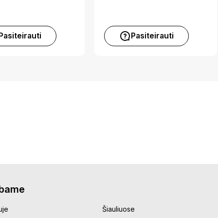
Pasiteirauti
Pasiteirauti
rbame
uje
Šiauliuose