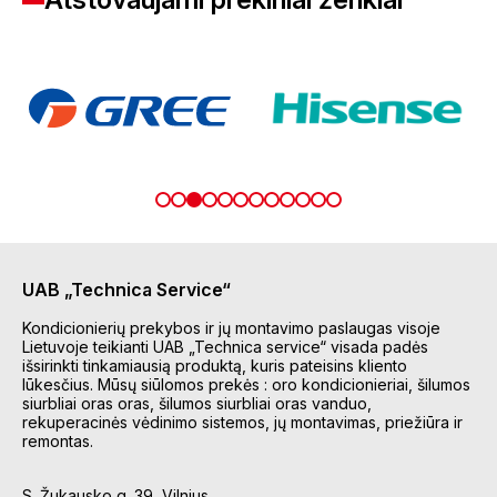
UAB „Technica Service“
Kondicionierių prekybos ir jų montavimo paslaugas visoje
Lietuvoje teikianti UAB „Technica service“ visada padės
išsirinkti tinkamiausią produktą, kuris pateisins kliento
lūkesčius. Mūsų siūlomos prekės : oro kondicionieriai, šilumos
siurbliai oras oras, šilumos siurbliai oras vanduo,
rekuperacinės vėdinimo sistemos, jų montavimas, priežiūra ir
remontas.
S. Žukausko g. 39, Vilnius