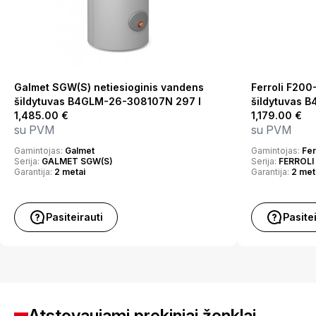
Galmet SGW(S) netiesioginis vandens
Ferroli F200
šildytuvas B4GLM-26-308107N 297 l
šildytuvas 
1,485.00
€
1,179.00
€
su PVM
su PVM
Gamintojas:
Galmet
Gamintojas:
Fer
Serija:
GALMET SGW(S)
Serija:
FERROLI
Garantija:
2 metai
Garantija:
2 met
Pasiteirauti
Pasite
Atstovaujami prekiniai ženklai