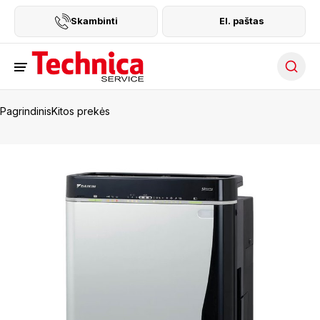
Skambinti
El. paštas
Searc
Pagrindinis
Kitos prekės