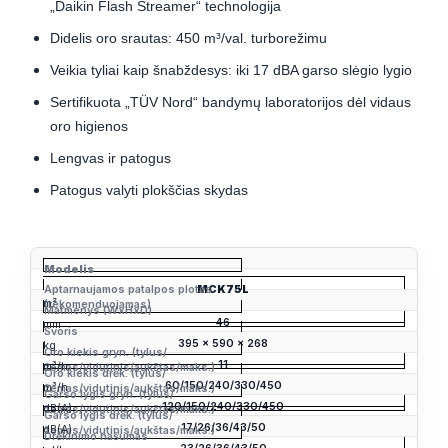
„Daikin Flash Streamer“ technologija
Didelis oro srautas: 450 m³/val. turborežimu
Veikia tyliai kaip šnabždesys: iki 17 dBA garso slėgio lygio
Sertifikuota „TÜV Nord“ bandymų laboratorijos dėl vidaus
oro higienos
Lengvas ir patogus
Patogus valyti plokščias skydas
Modelis
Aptarnaujamos patalpos plotas
MCK75L
m
²
(rekomenduojamas)
Matmenys (WxHxD)
46
mm
Svoris
395 x 590 x 268
kg
Oro kiekis gryn. (tylus/
11
m
³/h
žemas/vidutinis/aukštas/maks.)
Oro kiekis drėk. (tylus/
60/150/240/330/450
m
³/h
žemas/vidutinis/aukštas/maks.)
Garso lygis gryn. (tylus/
120/150/240/330/450
dB(A)
žemas/vidutinis/aukštas/maks.)
Garso lygis drėk. (tylus/
17/26/36/43/50
dB(A)
žemas/vidutinis/aukštas/maks.)
Drėkinimo našumas