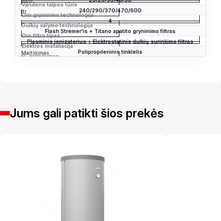
23/26/36/43/50
ml/h
Vandens talpos tūris
240/290/370/470/600
ltr.
Oro gryninimo technologija
4
Dulkių valymo technologija
Flash Stremer'is + Titano apatito gryninimo filtras
Oro filtro tipas
Plasminis jonizatorius + Elektrostatinis dulkių surinkimo filtras
Elektros instaliacija
Polipropileninis tinklelis
Maitinimas
El. galingumas
220-240V/1f/50Hz
kW
0.012/0.013/0.020/0.037/0.084
Jums gali patikti šios prekės