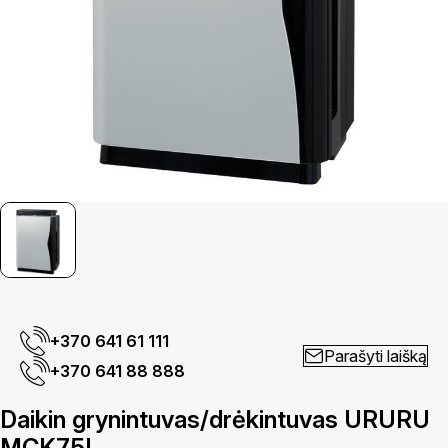
+370 641 61 111
Parašyti laišką
+370 641 88 888
Daikin grynintuvas/drėkintuvas URURU
MCK75L