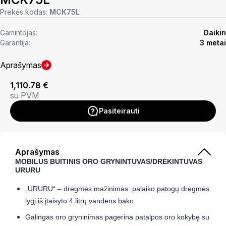
Prekės kodas:
MCK75L
Gamintojas:
Daikin
Garantija:
3 metai
Aprašymas
1,110.78
€
su PVM
Pasiteirauti
Aprašymas
MOBILUS BUITINIS ORO GRYNINTUVAS/DRĖKINTUVAS
URURU
„URURU“ – drėgmės mažinimas: palaiko patogų drėgmės
lygį iš įtaisyto 4 litrų vandens bako
Galingas oro gryninimas pagerina patalpos oro kokybę su