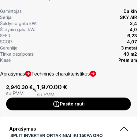
Gamintojas:
Daikin
Serija:
SKY AIR
Šaldymo galia kW:
3,4
Šildymo galia kW:
4,0
SEER:
6,23
SCOP:
4,07
Garantija:
3 metai
Tinka patalpoms:
40 m2
Klasė:
Premium
Aprašymas
Techninės charakteristikos
1,970.00
€
2,940.30
€
%
su PVM
su PVM
Pasiteirauti
Aprašymas
SPLIT INVERTER ORTAKINIAI IKI 150PA ORO