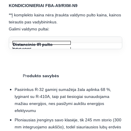
KONDICIONIERIAI FBA-A9/RXM-N9
**Į komplekto kaina nėra įtraukta valdymo pulto kaina, kainos
teirautis pas vadybininkus.
Galimi valdymo pultai:
Distancinio IR pulto
BRC4C65
Sieninio pulto
BRC1H519W/S/K
Pr
odukto savybės
Pasirinkus R-32 gaminį sumažėja žala aplinka 68 %,
lyginant su R-410A, taip pat tiesiogiai sunaudojama
mažiau energijos, nes pasižymi aukštu energijos
efektyvumu
Ploniausias įrenginys savo klasėje, tik 245 mm storio (300
mm integruojamo aukščio), todėl siauriausios lubų erdvės