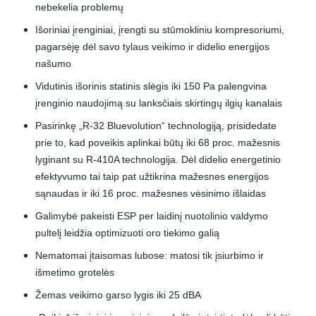
nebekelia problemų
Išoriniai įrenginiai, įrengti su stūmokliniu kompresoriumi,
pagarsėję dėl savo tylaus veikimo ir didelio energijos
našumo
Vidutinis išorinis statinis slėgis iki 150 Pa palengvina
įrenginio naudojimą su lanksčiais skirtingų ilgių kanalais
Pasirinkę „R-32 Bluevolution“ technologiją, prisidedate
prie to, kad poveikis aplinkai būtų iki 68 proc. mažesnis
lyginant su R-410A technologija. Dėl didelio energetinio
efektyvumo tai taip pat užtikrina mažesnes energijos
sąnaudas ir iki 16 proc. mažesnes vėsinimo išlaidas
Galimybė pakeisti ESP per laidinį nuotolinio valdymo
pultelį leidžia optimizuoti oro tiekimo galią
Nematomai įtaisomas lubose: matosi tik įsiurbimo ir
išmetimo grotelės
Žemas veikimo garso lygis iki 25 dBA