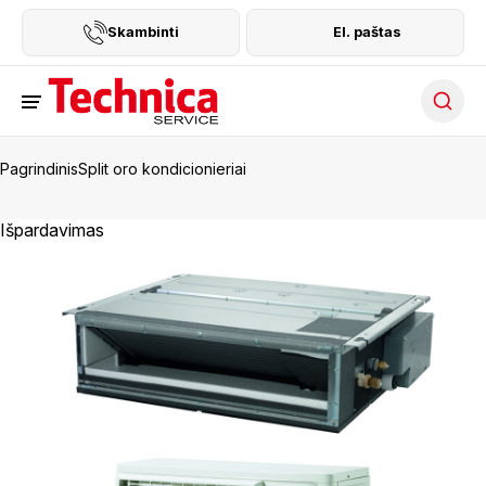
Skambinti
El. paštas
Searc
Pagrindinis
Split oro kondicionieriai
Išpardavimas