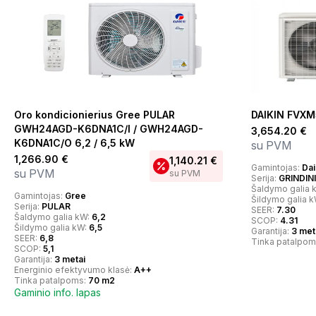
Oro kondicionierius Gree PULAR
DAIKIN FVX
GWH24AGD-K6DNA1C/I / GWH24AGD-
3,654.20
€
K6DNA1C/O 6,2 / 6,5 kW
su PVM
1,266.90
€
1,140.21
€
Gamintojas:
Dai
su PVM
su PVM
Serija:
GRINDIN
Šaldymo galia 
Gamintojas:
Gree
Šildymo galia 
Serija:
PULAR
SEER:
7.30
Šaldymo galia kW:
6,2
SCOP:
4.31
Šildymo galia kW:
6,5
Garantija:
3 met
SEER:
6,8
Tinka patalpom
SCOP:
5,1
Garantija:
3 metai
Energinio efektyvumo klasė:
A++
Tinka patalpoms:
70 m2
Gaminio info. lapas