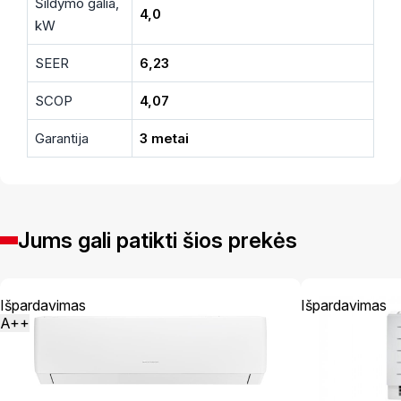
Šildymo galia,
4,0
kW
SEER
6,23
SCOP
4,07
Garantija
3 metai
Jums gali patikti šios prekės
Išpardavimas
Išpardavimas
A++