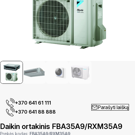
+370 641 61 111
Parašyti laišką
+370 641 88 888
Daikin ortakinis FBA35A9/RXM35A9
Prekės kodas:
FBA35A9/RXM35A9