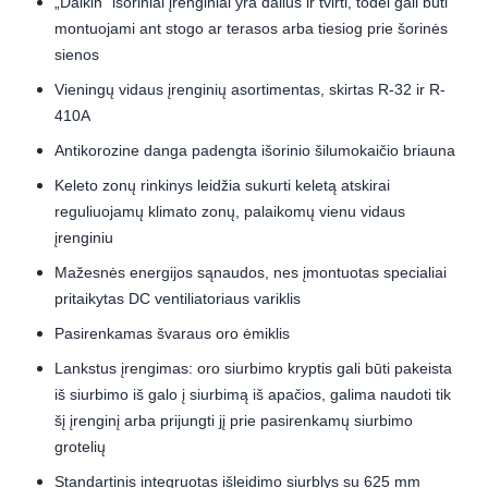
„Daikin“ išoriniai įrenginiai yra dailūs ir tvirti, todėl gali būti
montuojami ant stogo ar terasos arba tiesiog prie šorinės
sienos
Vieningų vidaus įrenginių asortimentas, skirtas R-32 ir R-
410A
Antikorozine danga padengta išorinio šilumokaičio briauna
Keleto zonų rinkinys leidžia sukurti keletą atskirai
reguliuojamų klimato zonų, palaikomų vienu vidaus
įrenginiu
Mažesnės energijos sąnaudos, nes įmontuotas specialiai
pritaikytas DC ventiliatoriaus variklis
Pasirenkamas švaraus oro ėmiklis
Lankstus įrengimas: oro siurbimo kryptis gali būti pakeista
iš siurbimo iš galo į siurbimą iš apačios, galima naudoti tik
šį įrenginį arba prijungti jį prie pasirenkamų siurbimo
grotelių
Standartinis integruotas išleidimo siurblys su 625 mm