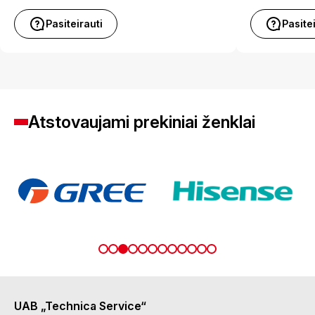
Pasiteirauti
Pasite
Atstovaujami prekiniai ženklai
UAB „Technica Service“