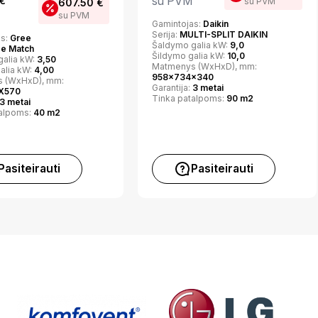
su PVM
€
su PVM
607.50
€
su PVM
Gamintojas:
Daikin
Serija:
MULTI-SPLIT DAIKIN
as:
Gree
Šaldymo galia kW:
9,0
ee Match
Šildymo galia kW:
10,0
galia kW:
3,50
Matmenys (WxHxD), mm:
alia kW:
4,00
958x734x340
 (WxHxD), mm:
Garantija:
3 metai
X570
Tinka patalpoms:
90 m2
3 metai
talpoms:
40 m2
Pasiteirauti
Pasiteirauti