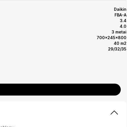
Daikin
FBA-A
3.4
4.0
3 metai
700x245x800
40 m2
29/32/35