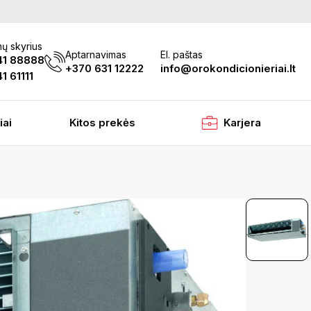
ų skyrius
Aptarnavimas
El. paštas
41 88888
+370 631 12222
info@orokondicionieriai.lt
1 61111
iai
Kitos prekės
Karjera