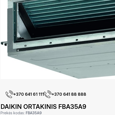
+370 641 61 111
+370 641 88 888
DAIKIN ORTAKINIS FBA35A9
Prekės kodas:
FBA35A9