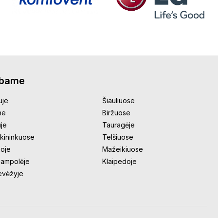
rbame
uje
Šiauliuose
ne
Biržuose
uje
Tauragėje
kininkuose
Telšiuose
oje
Mažeikiuose
jampolėje
Klaipedoje
evėžyje