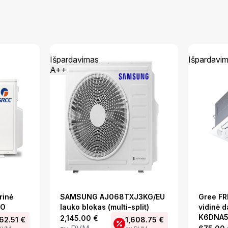
Išpardavimas
Išpardavi
A++
rinė
SAMSUNG AJ068TXJ3KG/EU
Gree FR
OO
lauko blokas (multi-split)
vidinė d
K6DNA5
2,145.00
€
462.51
€
1,608.75
€