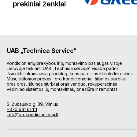
prekiniai ženklai
UAB „Technica Service“
Kondicionierių prekybos ir jų montavimo paslaugas visoje
Lietuvoje teikianti UAB „Technica service“ visada padės
išsirinkti tinkamiausią produktą, kuris pateisins kliento lūkesčius.
Mūsų siūlomos prekės : oro kondicionieriai, šilumos siurbliai
oras oras, šilumos siurbliai oras vanduo, rekuperacinės
vėdinimo sistemos, jų montavimas, priežiūra ir remontas.
S. Žukausko g. 39, Vilnius
+370 641 61 111
info@orokondicionieriai.lt