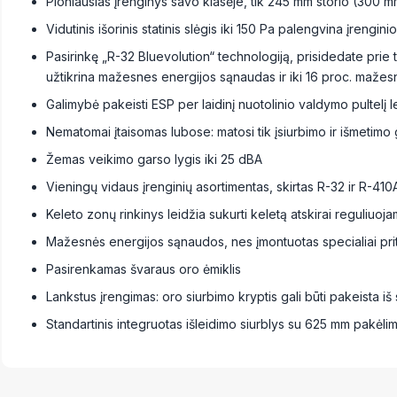
Ploniausias įrenginys savo klasėje, tik 245 mm storio (300 
Vidutinis išorinis statinis slėgis iki 150 Pa palengvina įrengini
Pasirinkę „R-32 Bluevolution“ technologiją, prisidedate prie 
užtikrina mažesnes energijos sąnaudas ir iki 16 proc. mažes
Galimybė pakeisti ESP per laidinį nuotolinio valdymo pultelį l
Nematomai įtaisomas lubose: matosi tik įsiurbimo ir išmetimo 
Žemas veikimo garso lygis iki 25 dBA
Vieningų vidaus įrenginių asortimentas, skirtas R-32 ir R-410
Keleto zonų rinkinys leidžia sukurti keletą atskirai reguliuo
Mažesnės energijos sąnaudos, nes įmontuotas specialiai prita
Pasirenkamas švaraus oro ėmiklis
Lankstus įrengimas: oro siurbimo kryptis gali būti pakeista iš s
Standartinis integruotas išleidimo siurblys su 625 mm pakėli