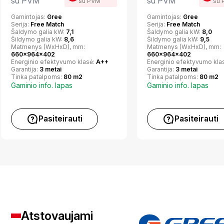
su PVM
su PVM
su PVM
su 
Gamintojas:
Gree
Gamintojas:
Gree
Serija:
Free Match
Serija:
Free Match
Šaldymo galia kW:
7,1
Šaldymo galia kW:
8,0
Šildymo galia kW:
8,6
Šildymo galia kW:
9,5
Matmenys (WxHxD), mm:
Matmenys (WxHxD), mm:
660x964x402
660x964x402
Energinio efektyvumo klasė:
A++
Energinio efektyvumo kla
Garantija:
3 metai
Garantija:
3 metai
Tinka patalpoms:
80 m2
Tinka patalpoms:
80 m2
Gaminio info. lapas
Gaminio info. lapas
Pasiteirauti
Pasiteirauti
Atstovaujami