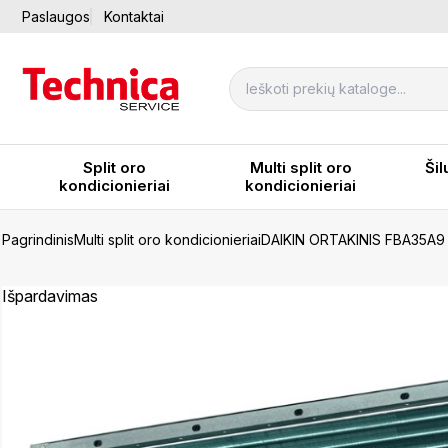
Paslaugos
Kontaktai
Split oro
Multi split oro
Šil
kondicionieriai
kondicionieriai
Pagrindinis
Multi split oro kondicionieriai
DAIKIN ORTAKINIS FBA35A9
Išpardavimas