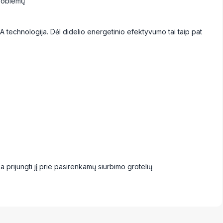
problemų
0A technologija. Dėl didelio energetinio efektyvumo tai taip pat
ba prijungti jį prie pasirenkamų siurbimo grotelių