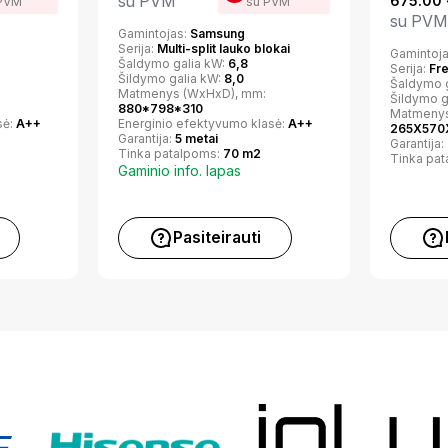
su PVM
675.00
PVM
su PVM
su PVM
Gamintojas:
Samsung
Serija:
Multi-split lauko blokai
Gamintoj
Šaldymo galia kW:
6,8
Serija:
Fr
Šildymo galia kW:
8,0
Šaldymo 
Matmenys (WxHxD), mm:
Šildymo g
880*798*310
Matmenys
sė:
A++
Energinio efektyvumo klasė:
A++
265X570
Garantija:
5 metai
Garantija:
Tinka patalpoms:
70 m2
Tinka pa
Gaminio info. lapas
Pasiteirauti