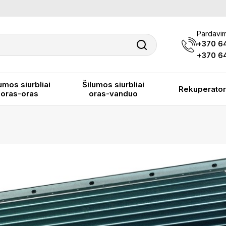
Pardavim
+370 6
+370 64
umos siurbliai
Šilumos siurbliai
Rekuperator
oras-oras
oras-vanduo