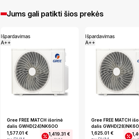
Jums gali patikti šios prekės
Išpardavimas
Išpardavimas
A++
A++
Gree FREE MATCH išorinė
Gree FREE MATCH išo
dalis GWHD(24)NK6OO
dalis GWHD(28)NK6
1,577.01
€
1,625.01
€
1,419.31
€
1,