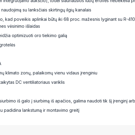
mm integruojamo aukščio), todėl siauriausios lubų erdvės nebekelia 
o naudojimą su lanksčiais skirtingų ilgių kanalais
to, kad poveikis aplinkai būtų iki 68 proc. mažesnis lyginant su R-41
nes vėsinimo išlaidas
eidžia optimizuoti oro tiekimo galią
grotelės
A
jamų klimato zonų, palaikomų vienu vidaus įrenginiu
ikytas DC ventiliatoriaus variklis
iurbimo iš galo į siurbimą iš apačios, galima naudoti tik šį įrenginį ar
mu padidina lankstumą ir montavimo greitį