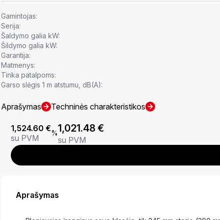
Gamintojas:
Serija:
Šaldymo galia kW:
Šildymo galia kW:
Garantija:
Matmenys:
Tinka patalpoms:
Garso slėgis 1 m atstumu, dB(A):
Aprašymas
Techninės charakteristikos
1,021.48
€
1,524.60
€
%
su PVM
su PVM
Aprašymas