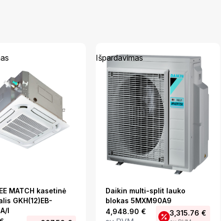
mas
Išpardavimas
EE MATCH kasetinė
Daikin multi-split lauko
alis GKH(12)EB-
blokas 5MXM90A9
A/I
4,948.90
€
3,315.76
€