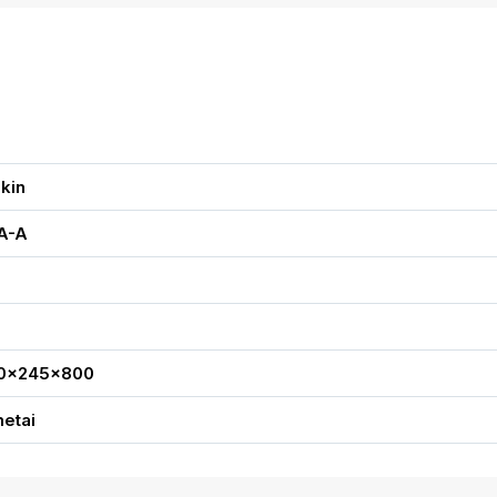
kin
A-A
0x245x800
metai