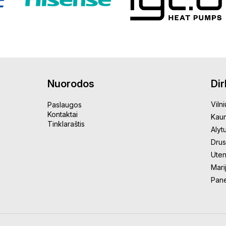
Nuorodos
Di
Vilni
Paslaugos
Kontaktai
Kau
Tinklaraštis
Alyt
Drus
Uten
Mari
Pan