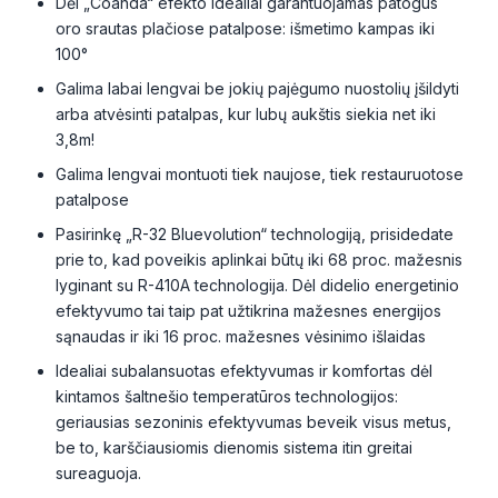
Dėl „Coanda“ efekto idealiai garantuojamas patogus
oro srautas plačiose patalpose: išmetimo kampas iki
100°
Galima labai lengvai be jokių pajėgumo nuostolių įšildyti
arba atvėsinti patalpas, kur lubų aukštis siekia net iki
3,8m!
Galima lengvai montuoti tiek naujose, tiek restauruotose
patalpose
Pasirinkę „R-32 Bluevolution“ technologiją, prisidedate
prie to, kad poveikis aplinkai būtų iki 68 proc. mažesnis
lyginant su R-410A technologija. Dėl didelio energetinio
efektyvumo tai taip pat užtikrina mažesnes energijos
sąnaudas ir iki 16 proc. mažesnes vėsinimo išlaidas
Idealiai subalansuotas efektyvumas ir komfortas dėl
kintamos šaltnešio temperatūros technologijos:
geriausias sezoninis efektyvumas beveik visus metus,
be to, karščiausiomis dienomis sistema itin greitai
sureaguoja.