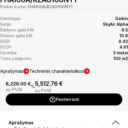
Prekės kodas:
FHA100A/RZAG100NY1
Gamintojas:
Daikin
Serija:
SkyAir Alpha
Šaldymo galia kW:
9.5
Šildymo galia kW:
10.8
SEER:
6.42
SCOP:
4.61
Garantija:
3 metai
Tinka patalpoms:
100 m2
Aprašymas
Techninės charakteristikos
5,512.76
€
8,228.00
€
%
su PVM
su PVM
Pasiteirauti
Aprašymas