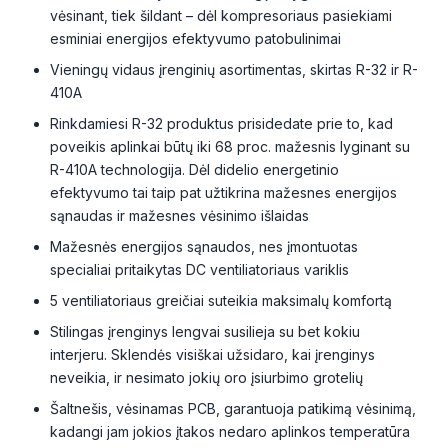
vėsinant, tiek šildant – dėl kompresoriaus pasiekiami
esminiai energijos efektyvumo patobulinimai
Vieningų vidaus įrenginių asortimentas, skirtas R-32 ir R-
410A
Rinkdamiesi R-32 produktus prisidedate prie to, kad
poveikis aplinkai būtų iki 68 proc. mažesnis lyginant su
R-410A technologija. Dėl didelio energetinio
efektyvumo tai taip pat užtikrina mažesnes energijos
sąnaudas ir mažesnes vėsinimo išlaidas
Mažesnės energijos sąnaudos, nes įmontuotas
specialiai pritaikytas DC ventiliatoriaus variklis
5 ventiliatoriaus greičiai suteikia maksimalų komfortą
Stilingas įrenginys lengvai susilieja su bet kokiu
interjeru. Sklendės visiškai užsidaro, kai įrenginys
neveikia, ir nesimato jokių oro įsiurbimo grotelių
Šaltnešis, vėsinamas PCB, garantuoja patikimą vėsinimą,
kadangi jam jokios įtakos nedaro aplinkos temperatūra