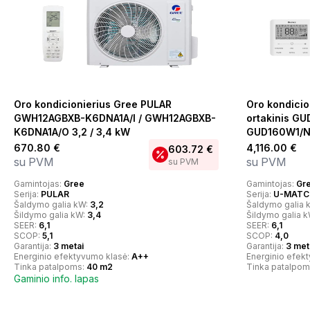
Oro kondicionierius Gree PULAR
Oro kondici
GWH12AGBXB-K6DNA1A/I / GWH12AGBXB-
ortakinis GU
K6DNA1A/O 3,2 / 3,4 kW
GUD160W1/N
670.80
€
4,116.00
€
603.72
€
su PVM
su PVM
su PVM
Gamintojas:
Gree
Gamintojas:
Gr
Serija:
PULAR
Serija:
U-MATCH
Šaldymo galia kW:
3,2
Šaldymo galia 
Šildymo galia kW:
3,4
Šildymo galia 
SEER:
6,1
SEER:
6,1
SCOP:
5,1
SCOP:
4,0
Garantija:
3 metai
Garantija:
3 met
Energinio efektyvumo klasė:
A++
Energinio efek
Tinka patalpoms:
40 m2
Tinka patalpom
Gaminio info. lapas