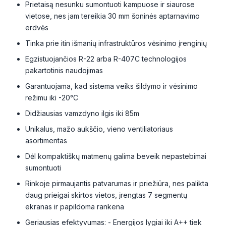
Prietaisą nesunku sumontuoti kampuose ir siaurose
vietose, nes jam tereikia 30 mm šoninės aptarnavimo
erdvės
Tinka prie itin išmanių infrastruktūros vėsinimo įrenginių
Egzistuojančios R-22 arba R-407C technologijos
pakartotinis naudojimas
Garantuojama, kad sistema veiks šildymo ir vėsinimo
režimu iki -20°C
Didžiausias vamzdyno ilgis iki 85m
Unikalus, mažo aukščio, vieno ventiliatoriaus
asortimentas
Dėl kompaktiškų matmenų galima beveik nepastebimai
sumontuoti
Rinkoje pirmaujantis patvarumas ir priežiūra, nes palikta
daug prieigai skirtos vietos, įrengtas 7 segmentų
ekranas ir papildoma rankena
Geriausias efektyvumas: - Energijos lygiai iki A++ tiek