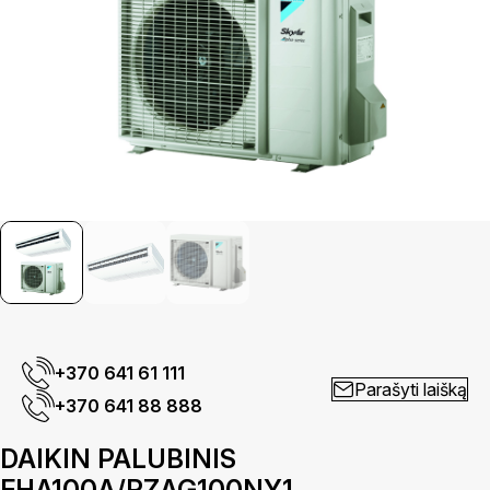
+370 641 61 111
Parašyti laišką
+370 641 88 888
DAIKIN PALUBINIS
FHA100A/RZAG100NY1