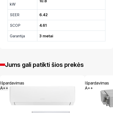
10.8
kW
SEER
6.42
SCOP
4.61
Garantija
3 metai
Jums gali patikti šios prekės
Išpardavimas
Išpardavimas
A++
A++