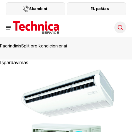
Skambinti
El. paštas
Searc
Pagrindinis
Split oro kondicionieriai
Išpardavimas