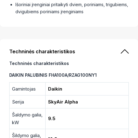
Išoriniai įrenginiai pritaikyti dviem, poriniams, trigubiems,
dvigubiems poriniams įrenginiams
Techninės charakteristikos
Techninės charakteristikos
DAIKIN PALUBINIS FHA100A/RZAG100NY1
Gamintojas
Daikin
Serija
SkyAir Alpha
Šaldymo galia,
9.5
kW
Šildymo galia,