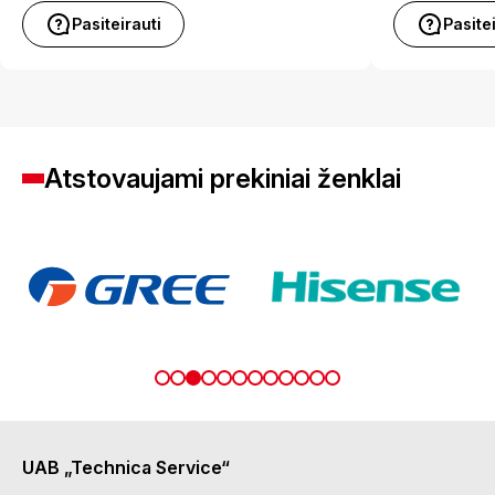
Pasiteirauti
Pasite
Atstovaujami prekiniai ženklai
UAB „Technica Service“