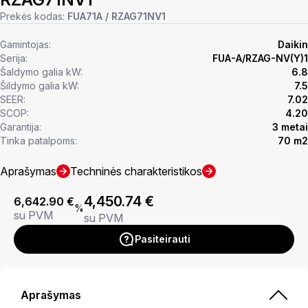
Prekės kodas:
FUA71A / RZAG71NV1
Gamintojas:
Daikin
Serija:
FUA-A/RZAG-NV(Y)1
Šaldymo galia kW:
6.8
Šildymo galia kW:
7.5
SEER:
7.02
SCOP:
4.20
Garantija:
3 metai
Tinka patalpoms:
70 m2
Aprašymas
Techninės charakteristikos
4,450.74
€
6,642.90
€
%
su PVM
su PVM
Pasiteirauti
Aprašymas