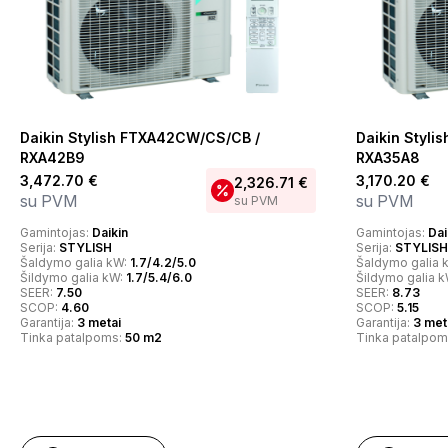
Daikin Stylish FTXA42CW/CS/CB /
Daikin Styl
RXA42B9
RXA35A8
3,472.70
€
3,170.20
€
2,326.71
€
su PVM
su PVM
su PVM
Gamintojas:
Daikin
Gamintojas:
Dai
Serija:
STYLISH
Serija:
STYLISH
Šaldymo galia kW:
1.7/4.2/5.0
Šaldymo galia 
Šildymo galia kW:
1.7/5.4/6.0
Šildymo galia 
SEER:
7.50
SEER:
8.73
SCOP:
4.60
SCOP:
5.15
Garantija:
3 metai
Garantija:
3 met
Tinka patalpoms:
50 m2
Tinka patalpom