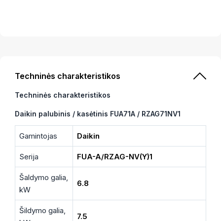
Techninės charakteristikos
Techninės charakteristikos
Daikin palubinis / kasėtinis FUA71A / RZAG71NV1
Gamintojas
Daikin
Serija
FUA-A/RZAG-NV(Y)1
Šaldymo galia,
6.8
kW
Šildymo galia,
7.5