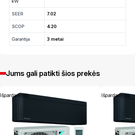
kW
SEER
7.02
SCOP
4.20
Garantija
3 metai
Jums gali patikti šios prekės
Išpardavimas
Išpardavimas