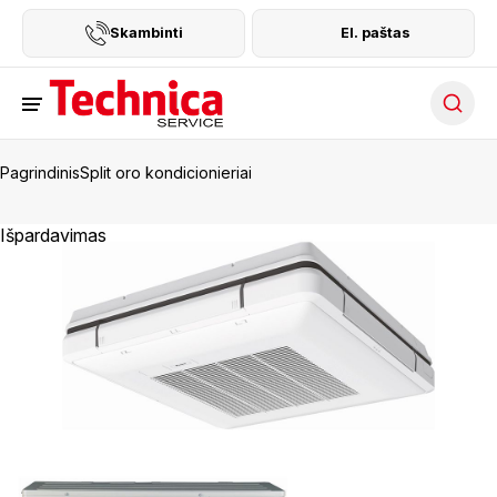
Skambinti
El. paštas
Searc
Pagrindinis
Split oro kondicionieriai
Išpardavimas