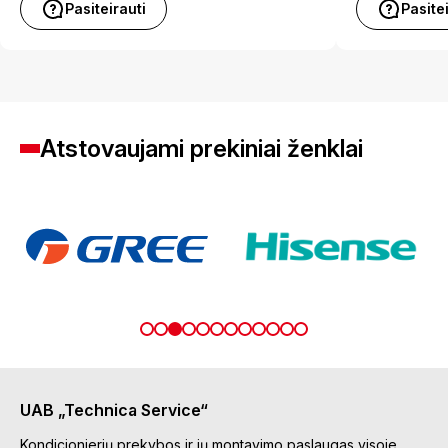
Pasiteirauti
Pasite
Atstovaujami prekiniai ženklai
UAB „Technica Service“
Kondicionierių prekybos ir jų montavimo paslaugas visoje