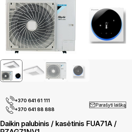
+370 641 61 111
Parašyti laišką
+370 641 88 888
Daikin palubinis / kasėtinis FUA71A /
RZAG71NV1