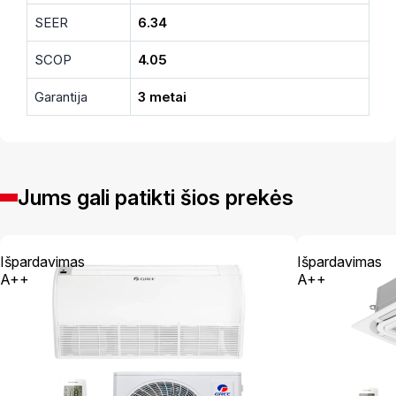
SEER
6.34
SCOP
4.05
Garantija
3 metai
Jums gali patikti šios prekės
Išpardavimas
Išpardavimas
A++
A++