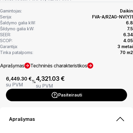
Gamintojas:
Daikin
Serija:
FVA-A/RZAG-NV(Y)1
Šaldymo galia kW:
6.8
Šildymo galia kW:
7.5
SEER:
6.34
SCOP:
4.05
Garantija:
3 metai
Tinka patalpoms:
70 m2
Aprašymas
Techninės charakteristikos
4,321.03
€
6,449.30
€
%
su PVM
su PVM
Pasiteirauti
Aprašymas