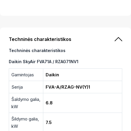
Techninės charakteristikos
Techninės charakteristikos
Daikin SkyAir FVA71A / RZAG71NV1
Gamintojas
Daikin
Serija
FVA-A/RZAG-NV(Y)1
Šaldymo galia,
6.8
kW
Šildymo galia,
7.5
kW