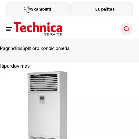
Skambinti
El. paštas
Searc
Pagrindinis
Split oro kondicionieriai
Išpardavimas