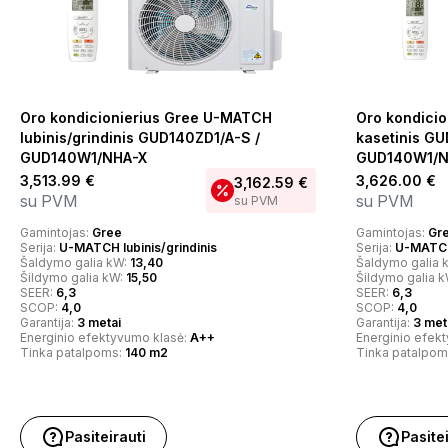
Oro kondicionierius Gree U-MATCH
Oro kondici
lubinis/grindinis GUD140ZD1/A-S /
kasetinis GU
GUD140W1/NHA-X
GUD140W1/N
3,513.99
€
3,626.00
€
3,162.59
€
su PVM
su PVM
su PVM
Gamintojas:
Gree
Gamintojas:
Gr
Serija:
U-MATCH lubinis/grindinis
Serija:
U-MATCH
Šaldymo galia kW:
13,40
Šaldymo galia 
Šildymo galia kW:
15,50
Šildymo galia 
SEER:
6,3
SEER:
6,3
SCOP:
4,0
SCOP:
4,0
Garantija:
3 metai
Garantija:
3 met
Energinio efektyvumo klasė:
A++
Energinio efek
Tinka patalpoms:
140 m2
Tinka patalpom
Pasiteirauti
Pasite