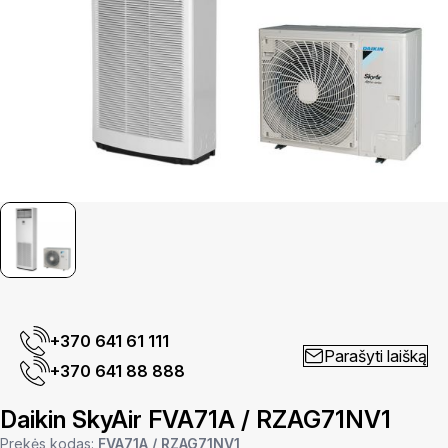
+370 641 61 111
Parašyti laišką
+370 641 88 888
Daikin SkyAir FVA71A / RZAG71NV1
Prekės kodas:
FVA71A / RZAG71NV1