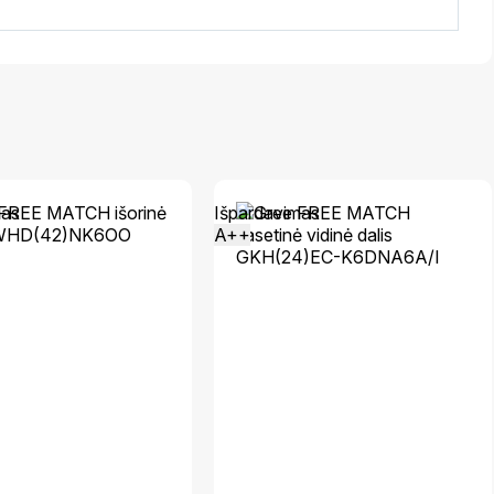
mas
Išpardavimas
A++