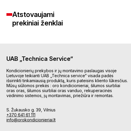
Atstovaujami
prekiniai ženklai
UAB „Technica Service“
Kondicionierių prekybos ir jų montavimo paslaugas visoje
Lietuvoje teikianti UAB „Technica service“ visada padės
išsirinkti tinkamiausią produktą, kuris pateisins kliento lūkesčius.
Mūsų siūlomos prekės : oro kondicionieriai, šilumos siurbliai
oras oras, šilumos siurbliai oras vanduo, rekuperacinės
vėdinimo sistemos, jų montavimas, priežiūra ir remontas.
S. Žukausko g. 39, Vilnius
+370 641 61 111
info@orokondicionieriai.lt