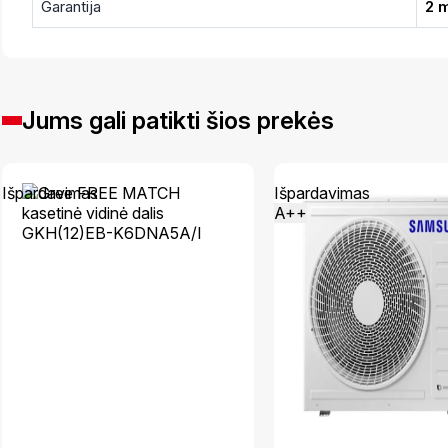
Garantija
2 
Jums gali patikti šios prekės
Išpardavimas
Išpardavimas
A++