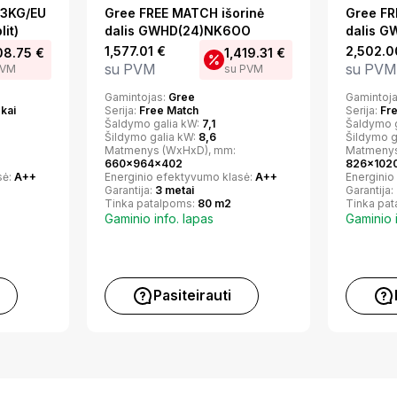
3KG/EU
Gree FREE MATCH išorinė
Gree FR
lit)
dalis GWHD(24)NK6OO
dalis 
1,577.01
€
2,502.
08.75
€
1,419.31
€
su PVM
su PVM
PVM
su PVM
Gamintojas:
Gree
Gamintoj
okai
Serija:
Free Match
Serija:
Fr
Šaldymo galia kW:
7,1
Šaldymo 
Šildymo galia kW:
8,6
Šildymo g
Matmenys (WxHxD), mm:
Matmenys
660x964x402
826x102
sė:
A++
Energinio efektyvumo klasė:
A++
Energinio
Garantija:
3 metai
Garantija:
Tinka patalpoms:
80 m2
Tinka pa
Gaminio info. lapas
Gaminio 
Pasiteirauti