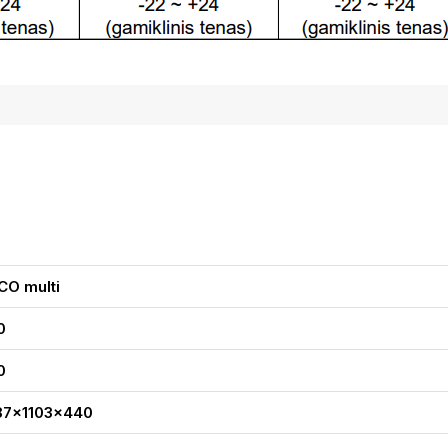
CO multi
0
0
87x1103x440