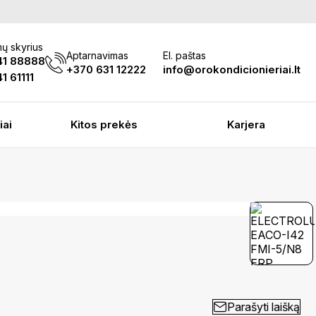
ų skyrius
Aptarnavimas
El. paštas
41 88888
+370 631 12222
info@orokondicionieriai.lt
1 61111
iai
Kitos prekės
Karjera
Parašyti laišką