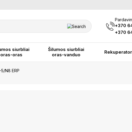
Pardavim
+370 6
+370 64
umos siurbliai
Šilumos siurbliai
Rekuperator
oras-oras
oras-vanduo
-5/N8 ERP