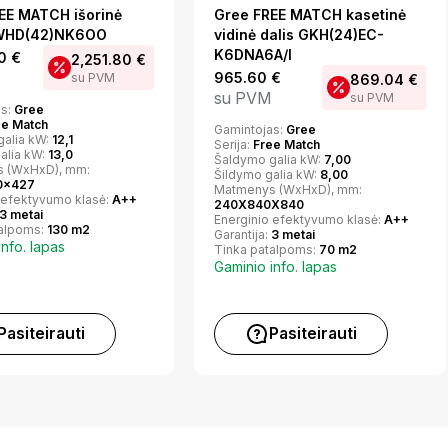
EE MATCH išorinė
Gree FREE MATCH kasetinė
GWHD(42)NK6OO
vidinė dalis GKH(24)EC-
K6DNA6A/I
00
€
2,251.80
€
965.60
€
su PVM
869.04
€
su PVM
su PVM
as:
Gree
ee Match
Gamintojas:
Gree
galia kW:
12,1
Serija:
Free Match
alia kW:
13,0
Šaldymo galia kW:
7,00
 (WxHxD), mm:
Šildymo galia kW:
8,00
0x427
Matmenys (WxHxD), mm:
 efektyvumo klasė:
A++
240X840X840
3 metai
Energinio efektyvumo klasė:
A++
talpoms:
130 m2
Garantija:
3 metai
info. lapas
Tinka patalpoms:
70 m2
Gaminio info. lapas
Pasiteirauti
Pasiteirauti