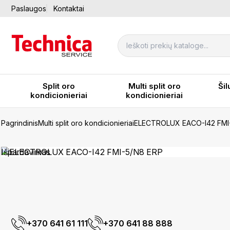
Paslaugos
Kontaktai
Split oro
Multi split oro
Šil
kondicionieriai
kondicionieriai
Pagrindinis
Multi split oro kondicionieriai
ELECTROLUX EACO-I42 FMI
Išpardavimas
+370 641 61 111
+370 641 88 888