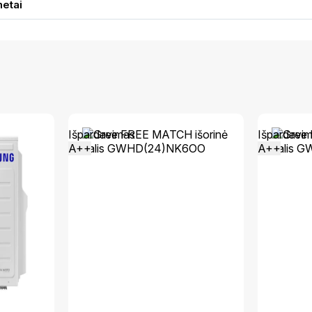
metai
Išpardavimas
Išpardavi
A++
A++