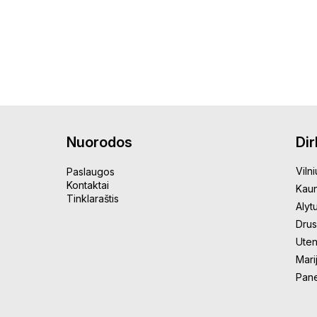
Nuorodos
Di
Vilni
Paslaugos
Kontaktai
Kau
Tinklaraštis
Alyt
Drus
Uten
Mari
Pan