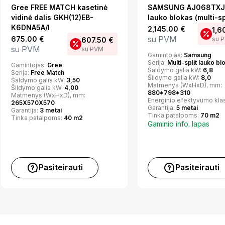
Gree FREE MATCH kasetinė
SAMSUNG AJ068TXJ
vidinė dalis GKH(12)EB-
lauko blokas (multi-sp
K6DNA5A/I
2,145.00
€
1,6
su PVM
675.00
€
su 
607.50
€
su PVM
su PVM
Gamintojas:
Samsung
Serija:
Multi-split lauko bl
Gamintojas:
Gree
Šaldymo galia kW:
6,8
Serija:
Free Match
Šildymo galia kW:
8,0
Šaldymo galia kW:
3,50
Matmenys (WxHxD), mm:
Šildymo galia kW:
4,00
880*798*310
Matmenys (WxHxD), mm:
Energinio efektyvumo kla
265X570X570
Garantija:
5 metai
Garantija:
3 metai
Tinka patalpoms:
70 m2
Tinka patalpoms:
40 m2
Gaminio info. lapas
Pasiteirauti
Pasiteirauti