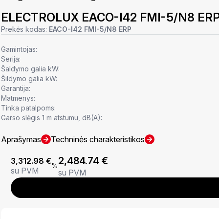
ELECTROLUX EACO-I42 FMI-5/N8 ER
Prekės kodas:
EACO-I42 FMI-5/N8 ERP
Gamintojas:
Serija:
Šaldymo galia kW:
Šildymo galia kW:
Garantija:
Matmenys:
Tinka patalpoms:
Garso slėgis 1 m atstumu, dB(A):
Aprašymas
Techninės charakteristikos
2,484.74
€
3,312.98
€
%
su PVM
su PVM