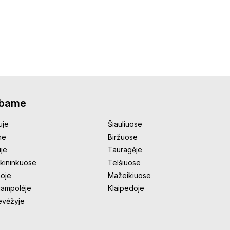
rbame
uje
Šiauliuose
ne
Biržuose
uje
Tauragėje
kininkuose
Telšiuose
oje
Mažeikiuose
jampolėje
Klaipedoje
evėžyje