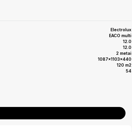
Electrolux
EACO multi
12.0
12.0
2 metai
1087x1103x440
120 m2
54