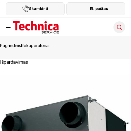
Skambinti
El. paštas
Searc
Pagrindinis
Rekuperatoriai
Išpardavimas