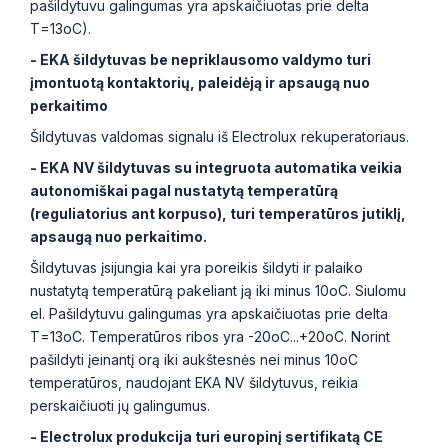
pašildytuvu galingumas yra apskaičiuotas prie delta
T=13oC).
- EKA šildytuvas be nepriklausomo valdymo turi
įmontuotą kontaktorių, paleidėją ir apsaugą nuo
perkaitimo
Šildytuvas valdomas signalu iš Electrolux rekuperatoriaus.
- EKA NV šildytuvas su integruota automatika veikia
autonomiškai pagal nustatytą temperatūrą
(reguliatorius ant korpuso), turi temperatūros jutiklį,
apsaugą nuo perkaitimo.
Šildytuvas įsijungia kai yra poreikis šildyti ir palaiko
nustatytą temperatūrą pakeliant ją iki minus 10oC. Siulomu
el. Pašildytuvu galingumas yra apskaičiuotas prie delta
T=13oC. Temperatūros ribos yra -20oC...+20oC. Norint
pašildyti įeinantį orą iki aukštesnės nei minus 10oC
temperatūros, naudojant EKA NV šildytuvus, reikia
perskaičiuoti jų galingumus.
- Electrolux produkcija turi europinį sertifikatą CE