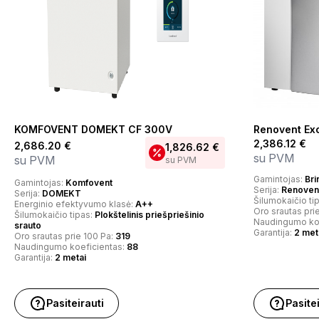
KOMFOVENT DOMEKT CF 300V
Renovent Ex
2,386.12
€
2,686.20
€
1,826.62
€
su PVM
su PVM
su PVM
Gamintojas:
Bri
Gamintojas:
Komfovent
Serija:
Renovent
Serija:
DOMEKT
Šilumokaičio ti
Energinio efektyvumo klasė:
A++
Oro srautas pri
Šilumokaičio tipas:
Plokštelinis priešpriešinio
Naudingumo ko
srauto
Garantija:
2 met
Oro srautas prie 100 Pa:
319
Naudingumo koeficientas:
88
Garantija:
2 metai
Pasiteirauti
Pasite