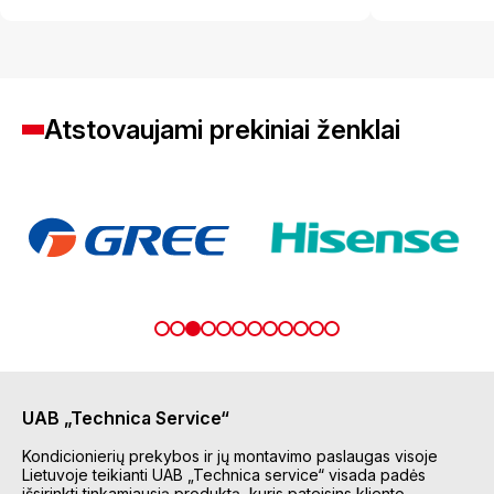
Atstovaujami prekiniai ženklai
UAB „Technica Service“
Kondicionierių prekybos ir jų montavimo paslaugas visoje
Lietuvoje teikianti UAB „Technica service“ visada padės
išsirinkti tinkamiausią produktą, kuris pateisins kliento