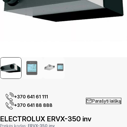
+370 641 61 111
Parašyti laišką
+370 641 88 888
ELECTROLUX ERVX-350 inv
Prekės kodas:
ERVX-350 inv