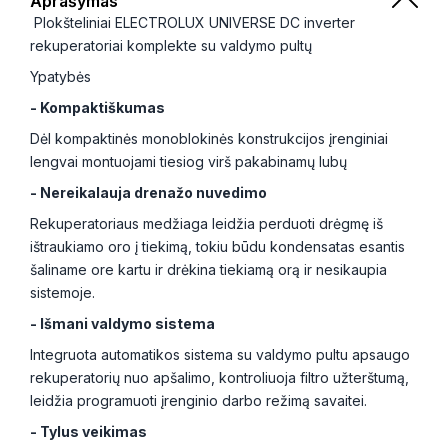
Aprašymas
Plokšteliniai ELECTROLUX UNIVERSE DC inverter
rekuperatoriai komplekte su valdymo pultų
Ypatybės
- Kompaktiškumas
Dėl kompaktinės monoblokinės konstrukcijos įrenginiai
lengvai montuojami tiesiog virš pakabinamų lubų
- Nereikalauja drenažo nuvedimo
Rekuperatoriaus medžiaga leidžia perduoti drėgmę iš
ištraukiamo oro į tiekimą, tokiu būdu kondensatas esantis
šaliname ore kartu ir drėkina tiekiamą orą ir nesikaupia
sistemoje.
- Išmani valdymo sistema
Integruota automatikos sistema su valdymo pultu apsaugo
rekuperatorių nuo apšalimo, kontroliuoja filtro užterštumą,
leidžia programuoti įrenginio darbo režimą savaitei.
- Tylus veikimas