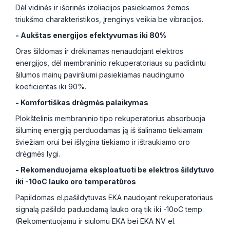
Dėl vidinės ir išorinės izoliacijos pasiekiamos žemos
triukšmo charakteristikos, įrenginys veikia be vibracijos.
- Aukštas energijos efektyvumas iki 80%
Oras šildomas ir drėkinamas nenaudojant elektros
energijos, dėl membraninio rekuperatoriaus su padidintu
šilumos mainų paviršiumi pasiekiamas naudingumo
koeficientas iki 90%.
- Komfortiškas drėgmės palaikymas
Plokštelinis membraninio tipo rekuperatorius absorbuoja
šiluminę energiją perduodamas ją iš šalinamo tiekiamam
šviežiam orui bei išlygina tiekiamo ir ištraukiamo oro
drėgmės lygi.
- Rekomenduojama eksploatuoti be elektros šildytuvo
iki -10oC lauko oro temperatūros
Papildomas el.pašildytuvas EKA naudojant rekuperatoriaus
signalą pašildo paduodamą lauko orą tik iki -10oC temp.
(Rekomentuojamu ir siulomu EKA bei EKA NV el.