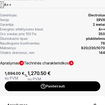
A++
Gamintojas:
Electrolux
Serija:
ERVX
Garantija:
2 metai
Energinio efektyvumo klasė:
A++
Oro srautas prie 100 Pa:
350
Šilumokaičio tipas:
plokštelinis
Naudingumo koeficientas:
76
Matmenys:
820/230/1070
Ortakio skersmuo, mm:
144
Aprašymas
Techninės charakteristikos
1,270.50
€
1,694.00
€
%
su PVM
su PVM
Pasiteirauti