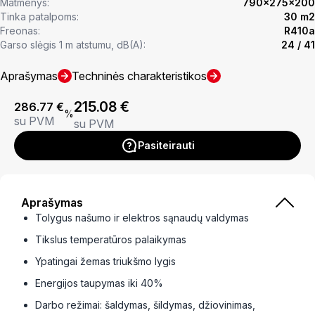
Matmenys:
790x275x200
Tinka patalpoms:
30 m2
Freonas:
R410a
Garso slėgis 1 m atstumu, dB(A):
24 / 41
Aprašymas
Techninės charakteristikos
215.08
€
286.77
€
%
su PVM
su PVM
Pasiteirauti
Aprašymas
Tolygus našumo ir elektros sąnaudų valdymas
Tikslus temperatūros palaikymas
Ypatingai žemas triukšmo lygis
Energijos taupymas iki 40%
Darbo režimai: šaldymas, šildymas, džiovinimas,