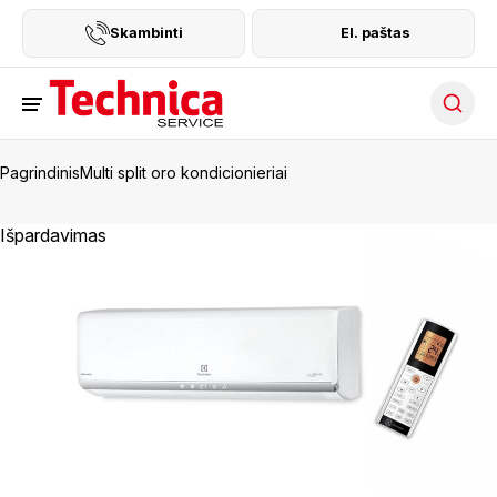
Skambinti
El. paštas
Searc
Pagrindinis
Multi split oro kondicionieriai
Išpardavimas