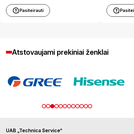
Pasiteirauti
Pasite
Atstovaujami prekiniai ženklai
UAB „Technica Service“