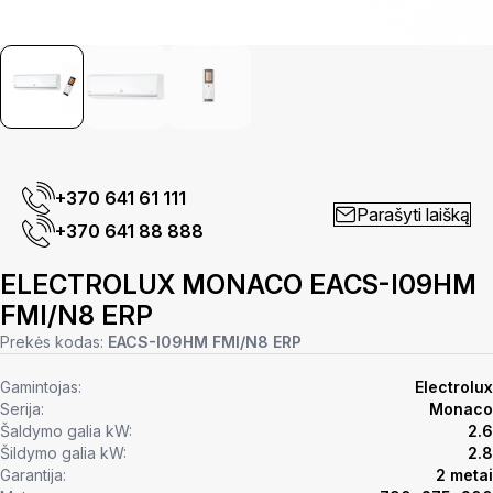
+370 641 61 111
Parašyti laišką
+370 641 88 888
ELECTROLUX MONACO EACS-I09HM
FMI/N8 ERP
Prekės kodas:
EACS-I09HM FMI/N8 ERP
Gamintojas:
Electrolux
Serija:
Monaco
Šaldymo galia kW:
2.6
Šildymo galia kW:
2.8
Garantija:
2 metai