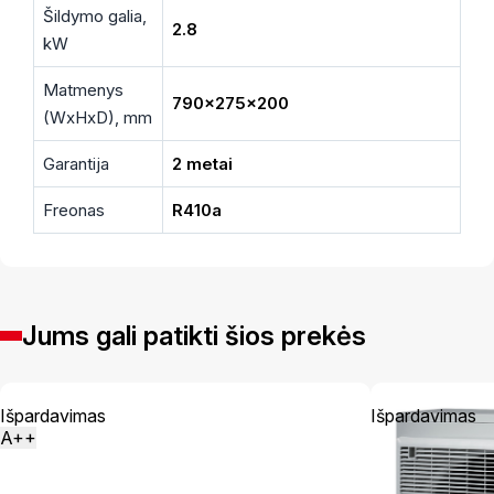
Šildymo galia,
2.8
kW
Matmenys
790x275x200
(WxHxD), mm
Garantija
2 metai
Freonas
R410a
Jums gali patikti šios prekės
Išpardavimas
Išpardavimas
A++