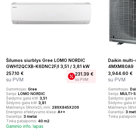
Šilumos siurblys Gree LOMO NORDIC
Daikin multi-
GWH12QCXB-K6DNC2F/I 3,51 / 3,81 kW
4MXM80A9
257.10
€
3,944.60
€
231.39
€
su PVM
su PVM
su PVM
Gamintojas:
Gree
Gamintojas:
Dai
Serija:
LOMO NORDIC
Serija:
MULTI-S
Šaldymo galia kW:
3,51
Šaldymo galia 
Šildymo galia kW:
3,81
Šildymo galia 
Matmenys (WxHxD), mm:
289X845X209
Matmenys (Wx
Energinio efektyvumo klasė:
A++
Garantija:
3 met
Garantija:
3 metai
Tinka patalpom
Tinka patalpoms:
40 m2
Gaminio info. lapas