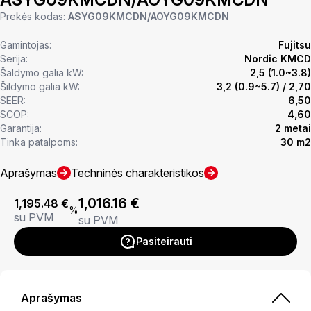
Prekės kodas:
ASYG09KMCDN/AOYG09KMCDN
Gamintojas:
Fujitsu
Serija:
Nordic KMCD
Šaldymo galia kW:
2,5 (1.0~3.8)
Šildymo galia kW:
3,2 (0.9~5.7) / 2,70
SEER:
6,50
SCOP:
4,60
Garantija:
2 metai
Tinka patalpoms:
30 m2
Aprašymas
Techninės charakteristikos
1,016.16
€
1,195.48
€
%
su PVM
su PVM
Pasiteirauti
Aprašymas