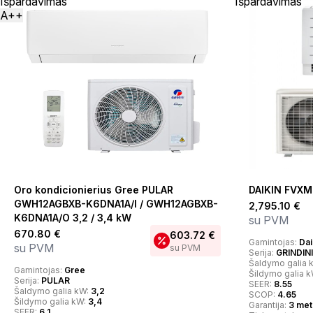
Išpardavimas
Išpardavimas
A++
Oro kondicionierius Gree PULAR
DAIKIN FVX
GWH12AGBXB-K6DNA1A/I / GWH12AGBXB-
2,795.10
€
K6DNA1A/O 3,2 / 3,4 kW
su PVM
670.80
€
603.72
€
Gamintojas:
Dai
su PVM
su PVM
Serija:
GRINDIN
Šaldymo galia 
Gamintojas:
Gree
Šildymo galia 
Serija:
PULAR
SEER:
8.55
Šaldymo galia kW:
3,2
SCOP:
4.65
Šildymo galia kW:
3,4
Garantija:
3 met
SEER:
6,1