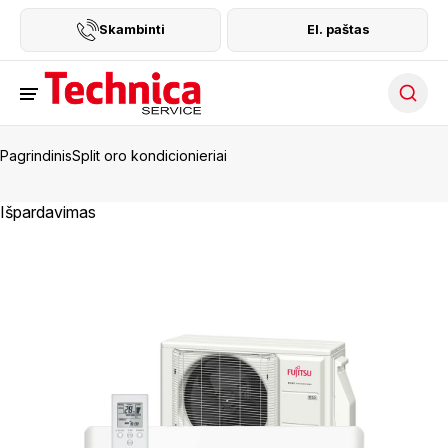
Skambinti
El. paštas
Searc
Pagrindinis
Split oro kondicionieriai
Išpardavimas