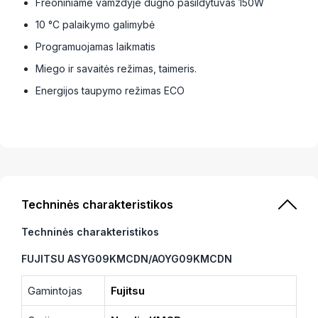
Freoniniame vamzdyje dugno pašildytuvas 150W
10 °C palaikymo galimybė
Programuojamas laikmatis
Miego ir savaitės režimas, taimeris.
Energijos taupymo režimas ECO
Techninės charakteristikos
Techninės charakteristikos
FUJITSU ASYG09KMCDN/AOYG09KMCDN
Gamintojas
Fujitsu