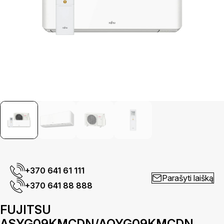
+370 641 61 111
Parašyti laišką
+370 641 88 888
FUJITSU
ASYG09KMCDN/AOYG09KMCDN