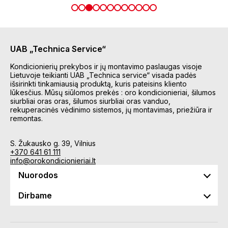
UAB „Technica Service“
Kondicionierių prekybos ir jų montavimo paslaugas visoje
Lietuvoje teikianti UAB „Technica service“ visada padės
išsirinkti tinkamiausią produktą, kuris pateisins kliento
lūkesčius. Mūsų siūlomos prekės : oro kondicionieriai, šilumos
siurbliai oras oras, šilumos siurbliai oras vanduo,
rekuperacinės vėdinimo sistemos, jų montavimas, priežiūra ir
remontas.
S. Žukausko g. 39, Vilnius
+370 641 61 111
info@orokondicionieriai.lt
Nuorodos
Dirbame