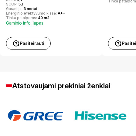
Tinka patalpom
SCOP:
5,1
Garantija:
3 metai
Energinio efektyvumo klasė:
A++
Tinka patalpoms:
40 m2
Gaminio info. lapas
Pasiteirauti
Pasite
Atstovaujami prekiniai ženklai