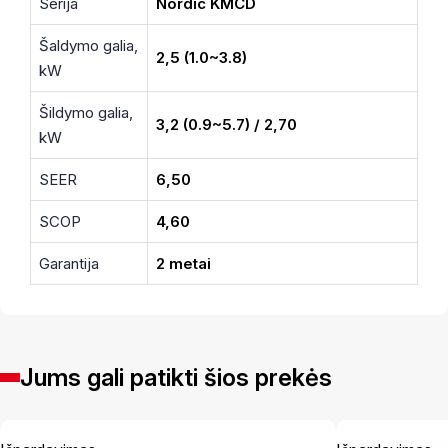
Serija
Nordic KMCD
Šaldymo galia,
2,5 (1.0~3.8)
kW
Šildymo galia,
3,2 (0.9~5.7) / 2,70
kW
SEER
6,50
SCOP
4,60
Garantija
2 metai
Jums gali patikti šios prekės