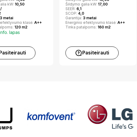
alia kW:
10,50
Šildymo galia kW:
17,00
 /
SEER:
6,1
2
SCOP:
4,0
3 metai
Garantija:
3 metai
 efektyvumo klasė:
A++
Energinio efektyvumo klasė:
A++
talpoms:
120 m2
Tinka patalpoms:
160 m2
info. lapas
Pasiteirauti
Pasiteirauti