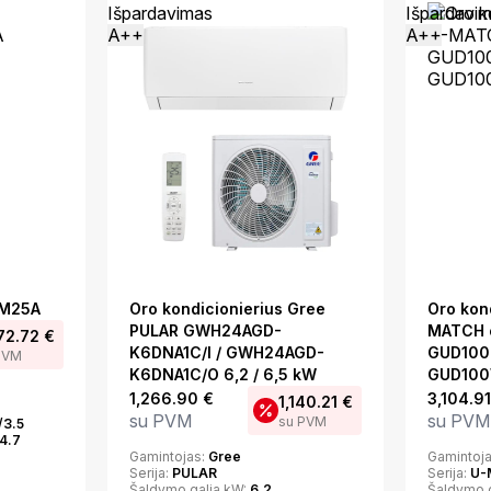
Išpardavimas
Išpardavi
A++
A++
XM25A
Oro kondicionierius Gree
Oro kon
PULAR GWH24AGD-
MATCH o
72.72
€
K6DNA1C/I / GWH24AGD-
GUD100P
PVM
K6DNA1C/O 6,2 / 6,5 kW
GUD100
1,266.90
€
3,104.9
1,140.21
€
su PVM
su PVM
su PVM
/3.5
/4.7
Gamintojas:
Gree
Gamintoj
Serija:
PULAR
Serija:
U-
Šaldymo galia kW:
6,2
Šaldymo 