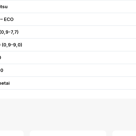
itsu
 – ECO
 (0,9-7,7)
 (0,9-9,0)
0
00
metai