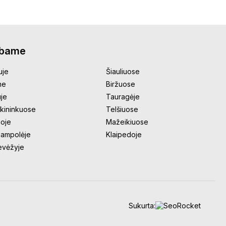
rbame
uje
Šiauliuose
ne
Biržuose
uje
Tauragėje
kininkuose
Telšiuose
oje
Mažeikiuose
jampolėje
Klaipedoje
evėžyje
Sukurta: