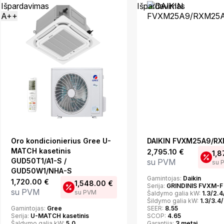
Išpardavimas
Išpardavimas
A++
Oro kondicionierius Gree U-
DAIKIN FVXM25A9/R
MATCH kasetinis
2,795.10
€
1,8
GUD50T1/A1-S /
su PVM
su 
GUD50W1/NHA-S
Gamintojas:
Daikin
1,720.00
€
1,548.00
€
Serija:
GRINDINIS FVXM-F
su PVM
su PVM
Šaldymo galia kW:
1.3/2.4
Šildymo galia kW:
1.3/3.4
Gamintojas:
Gree
SEER:
8.55
Serija:
U-MATCH kasetinis
SCOP:
4.65
Šaldymo galia kW:
5,0
Garantija:
3 metai