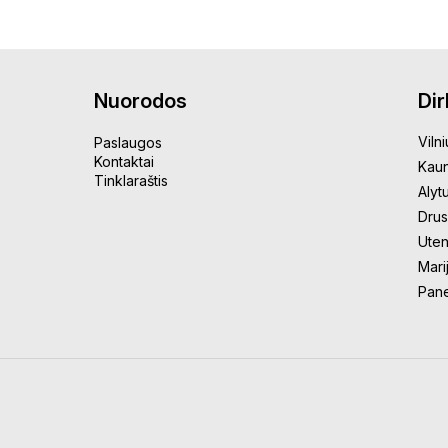
Nuorodos
Di
Vilni
Paslaugos
Kontaktai
Kau
Tinklaraštis
Alyt
Drus
Uten
Mari
Pan