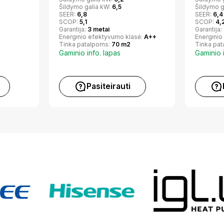
Šildymo galia kW:
6,5
Šildymo g
SEER:
6,8
SEER:
6,4
SCOP:
5,1
SCOP:
4,
Garantija:
3 metai
Garantija:
Energinio efektyvumo klasė:
A++
Energinio
Tinka patalpoms:
70 m2
Tinka pa
Gaminio info. lapas
Gaminio 
Pasiteirauti