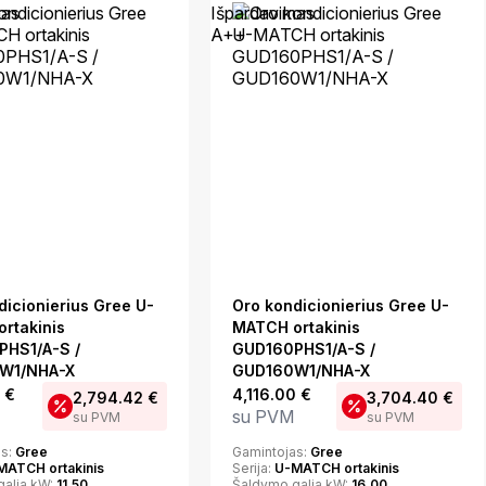
mas
Išpardavimas
A++
dicionierius Gree U-
Oro kondicionierius Gree U-
rtakinis
MATCH ortakinis
HS1/A-S /
GUD160PHS1/A-S /
W1/NHA-X
GUD160W1/NHA-X
1
€
4,116.00
€
2,794.42
€
3,704.40
€
su PVM
su PVM
su PVM
as:
Gree
Gamintojas:
Gree
MATCH ortakinis
Serija:
U-MATCH ortakinis
galia kW:
11,50
Šaldymo galia kW:
16,00