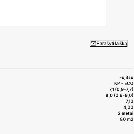
Parašyti laišką
Fujitsu
KP - ECO
7,1 (0,9-7,7)
8,0 (0,9-9,0)
7,10
4,00
2 metai
80 m2