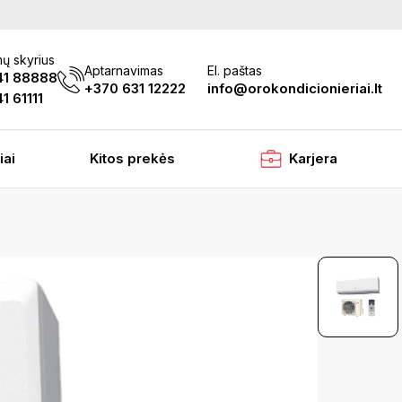
ų skyrius
Aptarnavimas
El. paštas
41 88888
+370 631 12222
info@orokondicionieriai.lt
1 61111
iai
Kitos prekės
Karjera