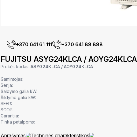
+370 641 61 111
+370 641 88 888
FUJITSU ASYG24KLCA / AOYG24KLCA
Prekės kodas:
ASYG24KLCA / AOYG24KLCA
Gamintojas:
Serija:
Šaldymo galia kW:
Šildymo galia kW:
SEER:
SCOP:
Garantija:
Tinka patalpoms:
Aprašymas
Techninės charakteristikos