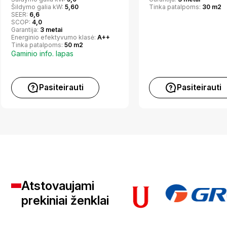
Šildymo galia kW:
5,60
Tinka patalpoms:
30 m2
SEER:
6,6
SCOP:
4,0
Garantija:
3 metai
Energinio efektyvumo klasė:
A++
Tinka patalpoms:
50 m2
Gaminio info. lapas
Pasiteirauti
Pasiteirauti
Atstovaujami
prekiniai ženklai