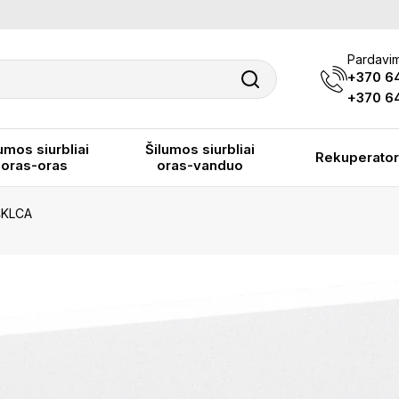
Pardavim
+370 6
+370 64
umos siurbliai
Šilumos siurbliai
Rekuperator
oras-oras
oras-vanduo
4KLCA