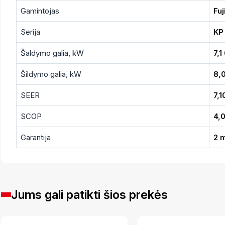
Gamintojas
Fuj
Serija
KP
Šaldymo galia, kW
7,1
Šildymo galia, kW
8,0
SEER
7,1
SCOP
4,
Garantija
2 
Jums gali patikti šios prekės