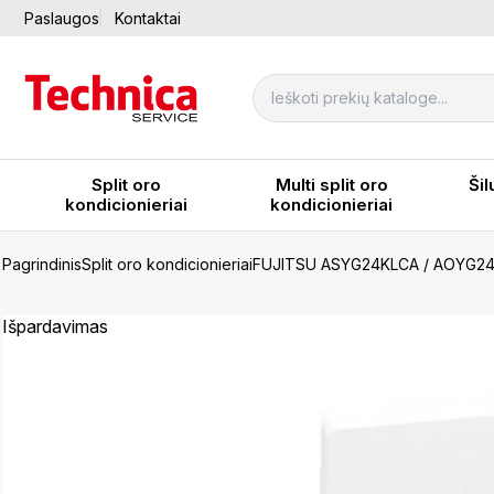
Paslaugos
Kontaktai
Split oro
Multi split oro
Šil
kondicionieriai
kondicionieriai
Pagrindinis
Split oro kondicionieriai
FUJITSU ASYG24KLCA / AOYG2
Išpardavimas