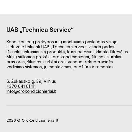
UAB „Technica Service“
Kondicionierių prekybos ir jų montavimo paslaugas visoje
Lietuvoje teikianti UAB „Technica service“ visada padės
išsirinkti tinkamiausią produktą, kuris pateisins kliento lūkesčius.
Mūsų siūlomos prekės : oro kondicionieriai, šilumos siurbliai
oras oras, šilumos siurbliai oras vanduo, rekuperacinės
vėdinimo sistemos, jų montavimas, priežiūra ir remontas.
S. Žukausko g. 39, Vilnius
+370 641 61 111
info@orokondicionieriai.lt
2026 © OroKondicionieriai.lt