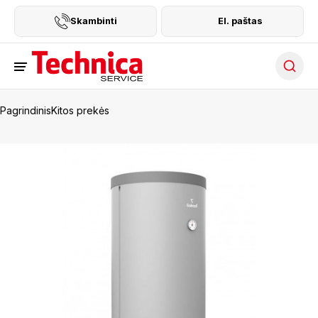
Skambinti
El. paštas
Searc
Pagrindinis
Kitos prekės