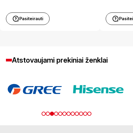
Pasiteirauti
Pasite
Atstovaujami prekiniai ženklai