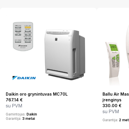
Daikin oro grynintuvas MC70L
Ballu Air Ma
767.14
€
įrenginys
su PVM
330.00
€
su PVM
Gamintojas:
Daikin
Garantija:
3 metai
Garantija:
2 met