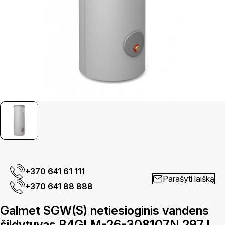
+370 641 61 111
Parašyti laišką
+370 641 88 888
Galmet SGW(S) netiesioginis vandens
šildytuvas B4GLM-26-308107N 297 l