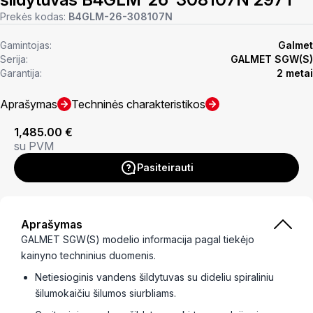
Prekės kodas:
B4GLM-26-308107N
Gamintojas:
Galmet
Serija:
GALMET SGW(S)
Garantija:
2 metai
Aprašymas
Techninės charakteristikos
1,485.00
€
su PVM
Pasiteirauti
Aprašymas
GALMET SGW(S) modelio informacija pagal tiekėjo
kainyno techninius duomenis.
Netiesioginis vandens šildytuvas su dideliu spiraliniu
šilumokaičiu šilumos siurbliams.