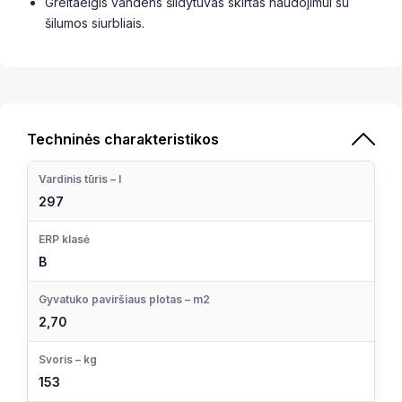
Greitaeigis vandens šildytuvas skirtas naudojimui su
šilumos siurbliais.
Techninės charakteristikos
Vardinis tūris – l
297
ERP klasė
B
Gyvatuko paviršiaus plotas – m2
2,70
Svoris – kg
153