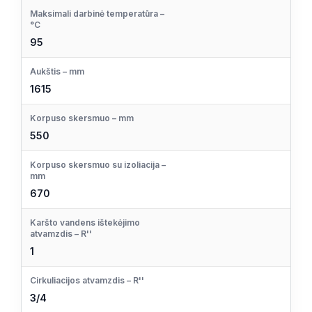
Maksimali darbinė temperatūra –
°C
95
Aukštis – mm
1615
Korpuso skersmuo – mm
550
Korpuso skersmuo su izoliacija –
mm
670
Karšto vandens ištekėjimo
atvamzdis – R''
1
Cirkuliacijos atvamzdis – R''
3/4