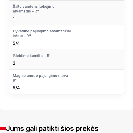
Šalto vandens Įtekėjimo
atvamzdis – R''
1
Gyvatuko pajungimo atvamzdžiai
in/out – R''
5/4
Išleidimo kamštis – R''
2
Magnio anodo pajungimo mova –
R''
5/4
Jums gali patikti šios prekės