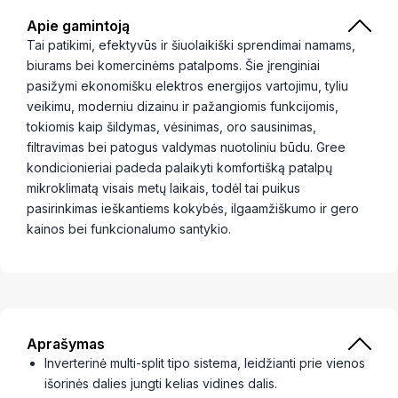
Apie gamintoją
Tai patikimi, efektyvūs ir šiuolaikiški sprendimai namams,
biurams bei komercinėms patalpoms. Šie įrenginiai
pasižymi ekonomišku elektros energijos vartojimu, tyliu
veikimu, moderniu dizainu ir pažangiomis funkcijomis,
tokiomis kaip šildymas, vėsinimas, oro sausinimas,
filtravimas bei patogus valdymas nuotoliniu būdu. Gree
kondicionieriai padeda palaikyti komfortišką patalpų
mikroklimatą visais metų laikais, todėl tai puikus
pasirinkimas ieškantiems kokybės, ilgaamžiškumo ir gero
kainos bei funkcionalumo santykio.
Aprašymas
Inverterinė multi-split tipo sistema, leidžianti prie vienos
išorinės dalies jungti kelias vidines dalis.