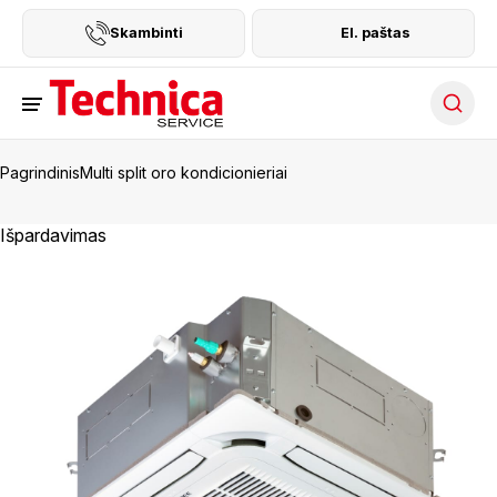
Skambinti
El. paštas
Searc
Pagrindinis
Multi split oro kondicionieriai
Išpardavimas