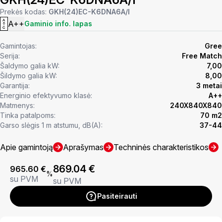
Prekės kodas:
GKH(24)EC-K6DNA6A/I
A++
Gaminio info. lapas
Gamintojas:
Gree
Serija:
Free Match
Šaldymo galia kW:
7,00
Šildymo galia kW:
8,00
Garantija:
3 metai
Energinio efektyvumo klasė:
A++
Matmenys:
240X840X840
Tinka patalpoms:
70 m2
Garso slėgis 1 m atstumu, dB(A):
37-44
Apie gamintoją
Aprašymas
Techninės charakteristikos
869.04
€
965.60
€
%
su PVM
su PVM
Pasiteirauti