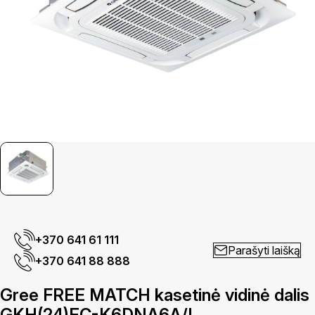
+370 641 61 111
Parašyti laišką
+370 641 88 888
Gree FREE MATCH kasetinė vidinė dalis
GKH(24)EC-K6DNA6A/I