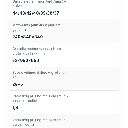
Garso slėgis (maks./vid./min.) –
dB(A)
44/43/42/40/39/38/37
Matmenys (aukštis x plotis x
gylis) – mm
240x840x840
Grotelių matmenys (aukštis x
plotis x gylis) – mm
52x950x950
Svoris vidinės dalies + grotelių –
kg
29+6
Vamzdžių prijungimo skersmuo –
skystis – coliai
1/4“
Vamzdžių prijungimo skersmuo –
dujos – coliai