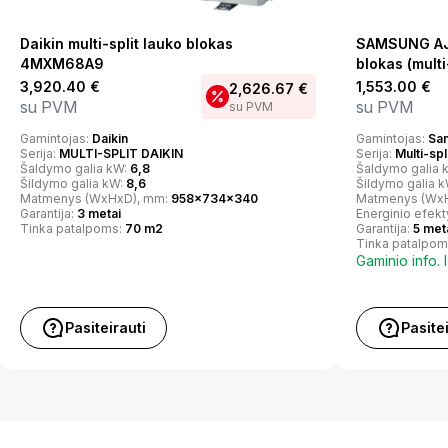
Daikin multi-split lauko blokas
SAMSUNG AJ
4MXM68A9
blokas (multi
3,920.40
€
1,553.00
€
2,626.67
€
su PVM
su PVM
su PVM
Gamintojas:
Daikin
Gamintojas:
Sa
Serija:
MULTI-SPLIT DAIKIN
Serija:
Multi-spl
Šaldymo galia kW:
6,8
Šaldymo galia 
Šildymo galia kW:
8,6
Šildymo galia 
Matmenys (WxHxD), mm:
958x734x340
Matmenys (Wx
Garantija:
3 metai
Energinio efek
Tinka patalpoms:
70 m2
Garantija:
5 met
Tinka patalpom
Gaminio info. 
Pasiteirauti
Pasite