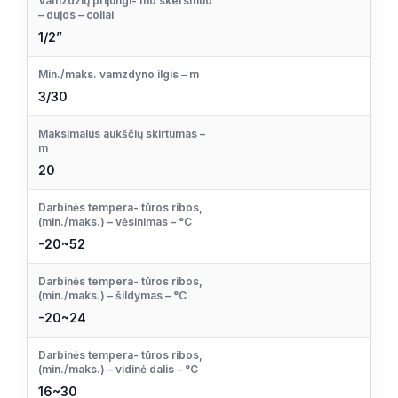
Vamzdžių prijungi- mo skersmuo
– dujos – coliai
1/2”
Min./maks. vamzdyno ilgis – m
3/30
Maksimalus aukščių skirtumas –
m
20
Darbinės tempera- tūros ribos,
(min./maks.) – vėsinimas – °C
-20~52
Darbinės tempera- tūros ribos,
(min./maks.) – šildymas – °C
-20~24
Darbinės tempera- tūros ribos,
(min./maks.) – vidinė dalis – °C
16~30