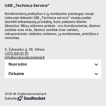
UAB „Technica Service“
Kondicionierių prekybos ir jų montavimo paslaugas visoje
Lietuvoje teikianti UAB „Technica service“ visada padės
išsirinkti tinkamiausią produktą, kuris pateisins kliento
lūkesčius. Mūsų siūlomos prekės : oro kondicionieriai, šilumos
siurbliai oras oras, šilumos siurbliai oras vanduo,
rekuperacinės vėdinimo sistemos, jų montavimas, priežiūra ir
remontas.
S. Žukausko g. 39, Vilnius
+370 641 61 111
info@orokondicionieriai.lt
Nuorodos
Dirbame
2026 © OroKondicionieriai.lt
Sukurta: