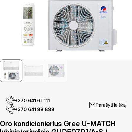
+370 641 61 111
Parašyti laišką
+370 641 88 888
Oro kondicionierius Gree U-MATCH
lubinis/grindinis GUD50ZD1/A-S /