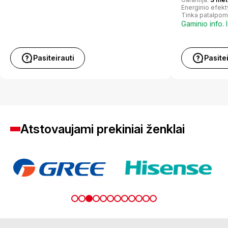
Energinio efek
Tinka patalpom
Gaminio info. 
Pasiteirauti
Pasite
Atstovaujami prekiniai ženklai