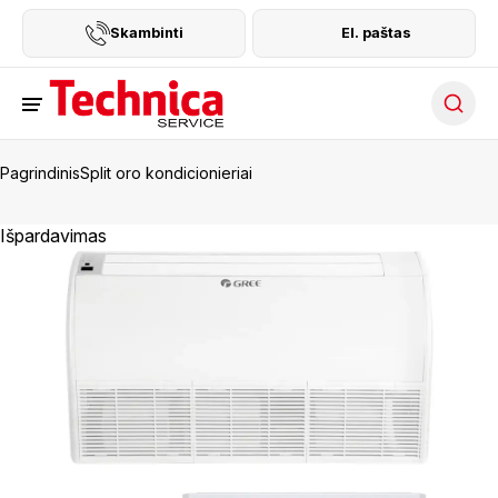
Skambinti
El. paštas
Searc
Pagrindinis
Split oro kondicionieriai
Išpardavimas