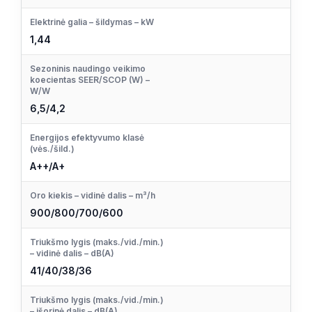
Elektrinė galia – šildymas – kW
1,44
Sezoninis naudingo veikimo
koecientas SEER/SCOP (W) –
W/W
6,5/4,2
Energijos efektyvumo klasė
(vės./šild.)
A++/A+
Oro kiekis – vidinė dalis – m³/h
900/800/700/600
Triukšmo lygis (maks./vid./min.)
– vidinė dalis – dB(A)
41/40/38/36
Triukšmo lygis (maks./vid./min.)
– išorinė dalis – dB(A)