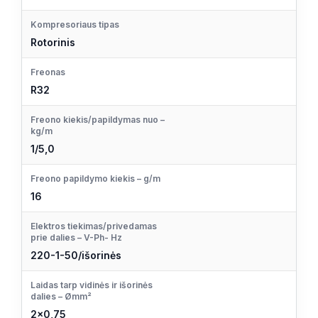
Kompresoriaus tipas
Rotorinis
Freonas
R32
Freono kiekis/papildymas nuo –
kg/m
1/5,0
Freono papildymo kiekis – g/m
16
Elektros tiekimas/privedamas
prie dalies – V-Ph- Hz
220-1-50/išorinės
Laidas tarp vidinės ir išorinės
dalies – Ømm²
2×0,75