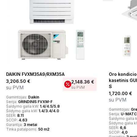
DAIKIN FVXM35A9/RXM35A
Oro kondici
kasetinis G
3,206.50
€
2,148.36
€
S
su PVM
su PVM
1,720.00
€
Gamintojas:
Daikin
su PVM
Serija:
GRINDINIS FVXM-F
Šaldymo galia kW:
1.4/4.5/5.8
Gamintojas:
Gr
Šildymo galia kW:
1.4/3.4/4.0
Serija:
U-MATCH
SEER:
8.11
Šaldymo galia 
SCOP:
4.63
Šildymo galia 
Garantija:
3 metai
SEER:
6,6
Tinka patalpoms:
50 m2
SCOP:
4,0
Garantija:
3 met