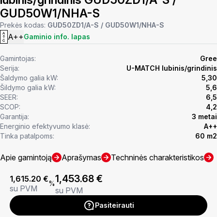
GUD50W1/NHA-S
Prekės kodas:
GUD50ZD1/A-S / GUD50W1/NHA-S
A++
Gaminio info. lapas
Gamintojas:
Gree
Serija:
U-MATCH lubinis/grindinis
Šaldymo galia kW:
5,30
Šildymo galia kW:
5,6
SEER:
6,5
SCOP:
4,2
Garantija:
3 metai
Energinio efektyvumo klasė:
A++
Tinka patalpoms:
60 m2
Apie gamintoją
Aprašymas
Techninės charakteristikos
1,453.68
€
1,615.20
€
%
su PVM
su PVM
Pasiteirauti