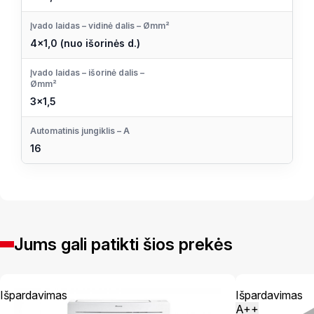
Įvado laidas – vidinė dalis – Ømm²
4×1,0 (nuo išorinės d.)
Įvado laidas – išorinė dalis –
Ømm²
3×1,5
Automatinis jungiklis – A
16
Jums gali patikti šios prekės
Išpardavimas
Išpardavimas
A++