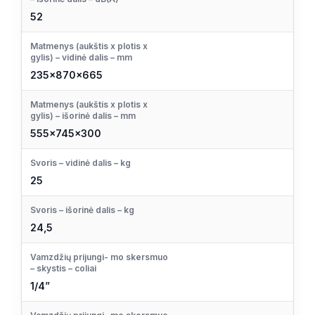
52
Matmenys (aukštis x plotis x
gylis) – vidinė dalis – mm
235x870x665
Matmenys (aukštis x plotis x
gylis) – išorinė dalis – mm
555x745x300
Svoris – vidinė dalis – kg
25
Svoris – išorinė dalis – kg
24,5
Vamzdžių prijungi- mo skersmuo
– skystis – coliai
1/4”