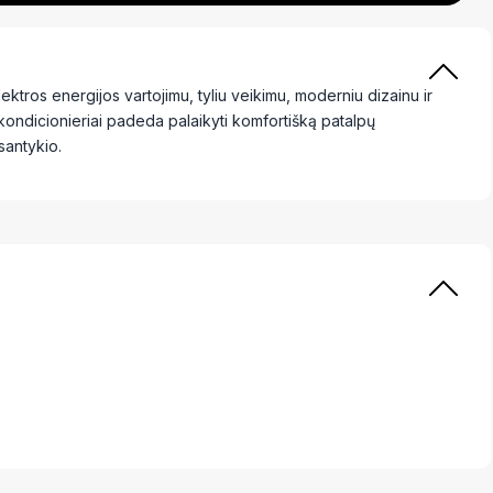
ktros energijos vartojimu, tyliu veikimu, moderniu dizainu ir
kondicionieriai padeda palaikyti komfortišką patalpų
santykio.