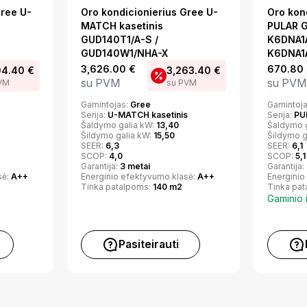
Gree U-
Oro kondicionierius Gree U-
Oro kon
MATCH kasetinis
PULAR 
GUD140T1/A-S /
K6DNA1A
GUD140W1/NHA-X
K6DNA1A
3,626.00
€
670.80
04.40
€
3,263.40
€
su PVM
su PVM
VM
su PVM
Gamintojas:
Gree
Gamintoj
Serija:
U-MATCH kasetinis
Serija:
PU
Šaldymo galia kW:
13,40
Šaldymo 
Šildymo galia kW:
15,50
Šildymo g
SEER:
6,3
SEER:
6,1
SCOP:
4,0
SCOP:
5,1
Garantija:
3 metai
Garantija:
sė:
A++
Energinio efektyvumo klasė:
A++
Energinio
Tinka patalpoms:
140 m2
Tinka pa
Gaminio 
Pasiteirauti