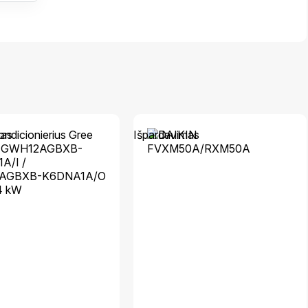
mas
Išpardavimas