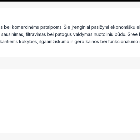
ams bei komercinėms patalpoms. Šie įrenginiai pasižymi ekonomišku ele
 sausinimas, filtravimas bei patogus valdymas nuotoliniu būdu. Gree 
 ieškantiems kokybės, ilgaamžiškumo ir gero kainos bei funkcionalumo 