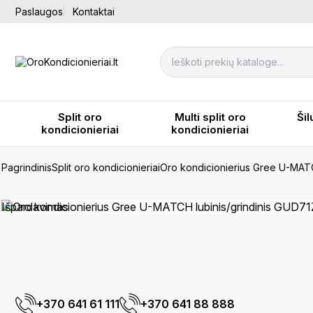
Paslaugos
Kontaktai
Split oro
Multi split oro
Šil
kondicionieriai
kondicionieriai
Pagrindinis
Split oro kondicionieriai
Oro kondicionierius Gree U-MAT
Išpardavimas
+370 641 61 111
+370 641 88 888