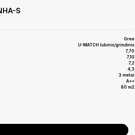
/NHA-S
Gree
U-MATCH lubinis/grindinis
7,70
7,10
7,2
4,3
3 metai
A++
80 m2