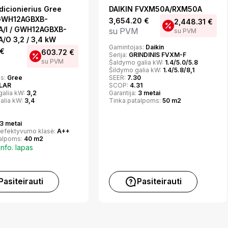
dicionierius Gree
DAIKIN FVXM50A/RXM50A
GWH12AGBXB-
3,654.20
€
2,448.31
€
/I / GWH12AGBXB-
su PVM
su PVM
/O 3,2 / 3,4 kW
Gamintojas:
Daikin
€
603.72
€
Serija:
GRINDINIS FVXM-F
su PVM
Šaldymo galia kW:
1.4/5.0/5.8
Šildymo galia kW:
1.4/5.8/8,1
as:
Gree
SEER:
7.30
LAR
SCOP:
4.31
galia kW:
3,2
Garantija:
3 metai
alia kW:
3,4
Tinka patalpoms:
50 m2
3 metai
 efektyvumo klasė:
A++
talpoms:
40 m2
info. lapas
Pasiteirauti
Pasiteirauti