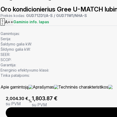
Oro kondicionierius Gree U-MATCH lub
Prekės kodas:
GUD71ZD1/A-S / GUD71W1/NHA-S
A++
Gaminio info. lapas
Gamintojas:
Serija:
Šaldymo galia kW:
Šildymo galia kW:
SEER:
SCOP:
Garantija:
Energinio efektyvumo klasė:
Tinka patalpoms:
Apie gamintoją
Aprašymas
Techninės charakteristikos
1,803.87
€
2,004.30
€
%
su PVM
su PVM