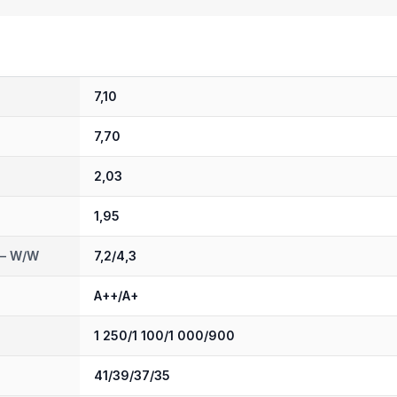
7,10
7,70
2,03
1,95
 – W/W
7,2/4,3
A++/A+
1 250/1 100/1 000/900
41/39/37/35