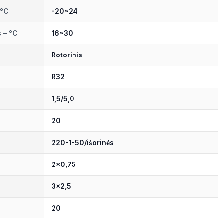
 °C
-20~24
s – °C
16~30
Rotorinis
R32
1,5/5,0
20
220-1-50/išorinės
2×0,75
3×2,5
20