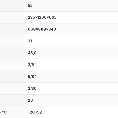
55
235x1200x665
660x889x340
31
45,0
3/8“
5/8”
3/30
20
– °C
-20~52