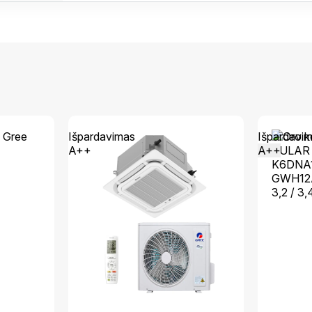
Išpardavimas
Išpardavi
A++
A++