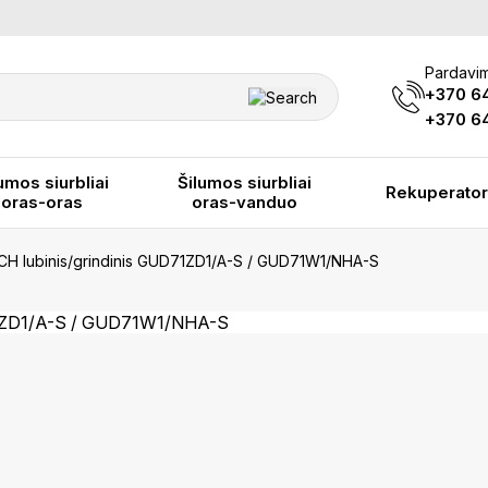
Pardavim
+370 6
+370 64
umos siurbliai
Šilumos siurbliai
Rekuperator
oras-oras
oras-vanduo
CH lubinis/grindinis GUD71ZD1/A-S / GUD71W1/NHA-S