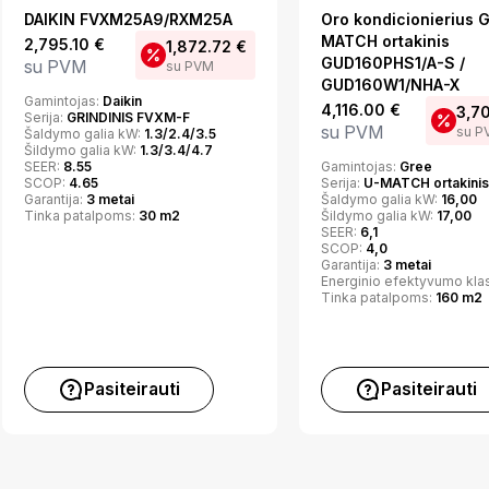
DAIKIN FVXM25A9/RXM25A
Oro kondicionierius 
MATCH ortakinis
2,795.10
€
1,872.72
€
GUD160PHS1/A-S /
su PVM
su PVM
GUD160W1/NHA-X
Gamintojas:
Daikin
4,116.00
€
3,7
Serija:
GRINDINIS FVXM-F
su PVM
su P
Šaldymo galia kW:
1.3/2.4/3.5
Šildymo galia kW:
1.3/3.4/4.7
SEER:
8.55
Gamintojas:
Gree
SCOP:
4.65
Serija:
U-MATCH ortakinis
Garantija:
3 metai
Šaldymo galia kW:
16,00
Tinka patalpoms:
30 m2
Šildymo galia kW:
17,00
SEER:
6,1
SCOP:
4,0
Garantija:
3 metai
Energinio efektyvumo kla
Tinka patalpoms:
160 m2
Pasiteirauti
Pasiteirauti