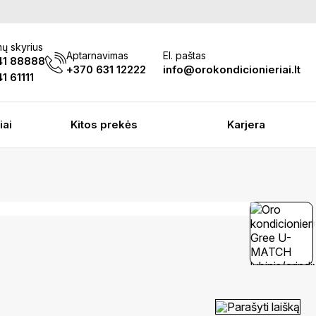
ų skyrius
Aptarnavimas
El. paštas
41 88888
+370 631 12222
info@orokondicionieriai.lt
1 61111
iai
Kitos prekės
Karjera
Parašyti laišką