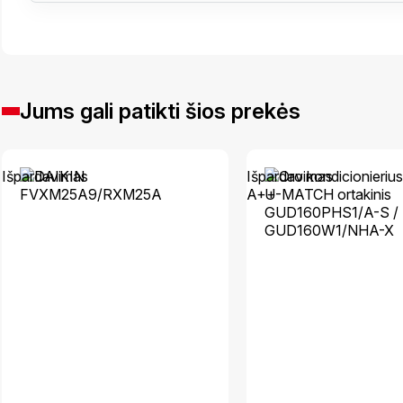
Jums gali patikti šios prekės
Išpardavimas
Išpardavimas
A++