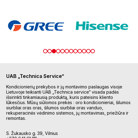
UAB „Technica Service“
Kondicionierių prekybos ir jų montavimo paslaugas visoje
Lietuvoje teikianti UAB „Technica service“ visada padės
išsirinkti tinkamiausią produktą, kuris pateisins kliento
lūkesčius. Mūsų siūlomos prekės : oro kondicionieriai, šilumos
siurbliai oras oras, šilumos siurbliai oras vanduo,
rekuperacinės vėdinimo sistemos, jų montavimas, priežiūra ir
remontas.
S. Žukausko g. 39, Vilnius