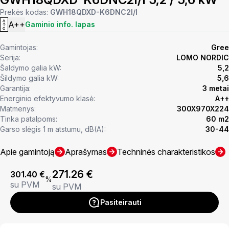
Prekės kodas:
GWH18QDXD-K6DNC2I/I
A++
Gaminio info. lapas
Gamintojas:
Gree
Serija:
LOMO NORDIC
Šaldymo galia kW:
5,2
Šildymo galia kW:
5,6
Garantija:
3 metai
Energinio efektyvumo klasė:
A++
Matmenys:
300X970X224
Tinka patalpoms:
60 m2
Garso slėgis 1 m atstumu, dB(A):
30-44
Apie gamintoją
Aprašymas
Techninės charakteristikos
271.26
€
301.40
€
%
su PVM
su PVM
Pasiteirauti