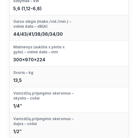
šildymas – kW
5,6 (1,12-6,8)
Garso slėgis (maks./vid./min.) –
vidinė dalis – dB(A)
44/43/41/38/36/34/30
Matmenys (aukštis x plotis x
gylis) – vidinė dalis – mm
300x970x224
Svoris – kg
13,5
Vamzdžių prijungimo skersmuo –
skystis – coliai
1/4“
Vamzdžių prijungimo skersmuo –
dujos – coliai
1/2”