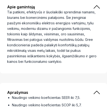
Apie gamintoją
Tai patikimi, efektyvūs ir šiuolaikiški sprendimai namams,
biurams bei komercinėms patalpoms. Šie įrenginiai
pasižymi ekonomišku elektros energijos vartojimu, tyliu
veikimu, moderniu dizainu ir pažangiomis funkcijomis,
tokiomis kaip šildymas, vėsinimas, oro sausinimas,
filtravimas bei patogus valdymas nuotoliniu būdu. Gree
kondicionieriai padeda palaikyti komfortišką patalpų
mikroklimatą visais metų laikais, todėl tai puikus
pasirinkimas ieškantiems kokybės, ilgaamžiškumo ir gero
kainos bei funkcionalumo santykio.
Aprašymas
Naudingo veikimo koeficientas SEER iki 7,5.
Naudingo veikimo koeficientas SCOP iki 5,7.