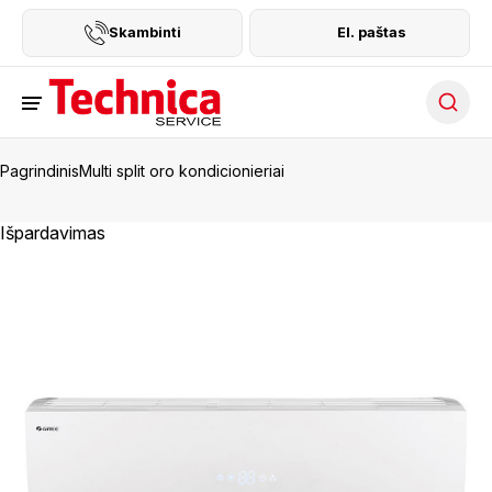
Skambinti
El. paštas
Searc
Pagrindinis
Multi split oro kondicionieriai
Išpardavimas