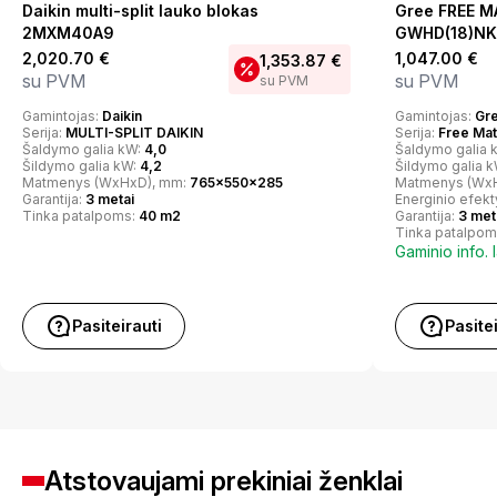
Daikin multi-split lauko blokas
Gree FREE MA
2MXM40A9
GWHD(18)N
2,020.70
€
1,047.00
€
1,353.87
€
su PVM
su PVM
su PVM
Gamintojas:
Daikin
Gamintojas:
Gr
Serija:
MULTI-SPLIT DAIKIN
Serija:
Free Ma
Šaldymo galia kW:
4,0
Šaldymo galia 
Šildymo galia kW:
4,2
Šildymo galia 
Matmenys (WxHxD), mm:
765x550x285
Matmenys (Wx
Garantija:
3 metai
Energinio efek
Tinka patalpoms:
40 m2
Garantija:
3 met
Tinka patalpom
Gaminio info. 
Pasiteirauti
Pasite
Atstovaujami prekiniai ženklai