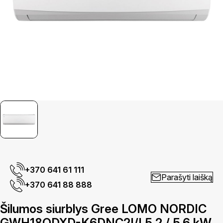
+370 641 61 111
Parašyti laišką
+370 641 88 888
Šilumos siurblys Gree LOMO NORDIC
GWH18QDXD-K6DNC2I/I 5,2 / 5,6 kW