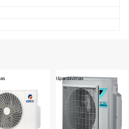
mas
Išpardavimas