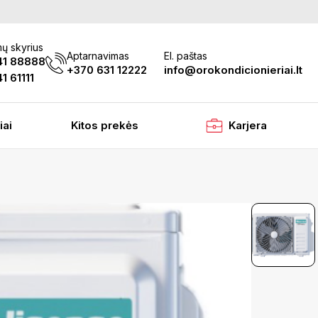
ų skyrius
Aptarnavimas
El. paštas
41 88888
+370 631 12222
info@orokondicionieriai.lt
1 61111
iai
Kitos prekės
Karjera