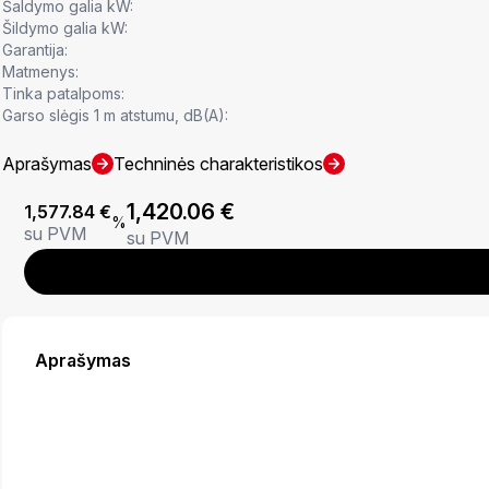
Šaldymo galia kW:
Šildymo galia kW:
Garantija:
Matmenys:
Tinka patalpoms:
Garso slėgis 1 m atstumu, dB(A):
Aprašymas
Techninės charakteristikos
1,420.06
€
1,577.84
€
%
su PVM
su PVM
Aprašymas