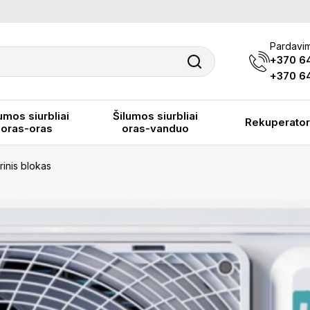
Pardavim
+370 6
+370 64
umos siurbliai
Šilumos siurbliai
Rekuperator
oras-oras
oras-vanduo
nis blokas