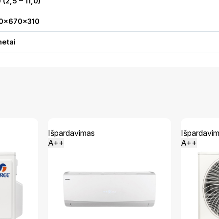
 (2,5 – 11,0)
0x670x310
metai
Išpardavimas
Išpardavi
A++
A++