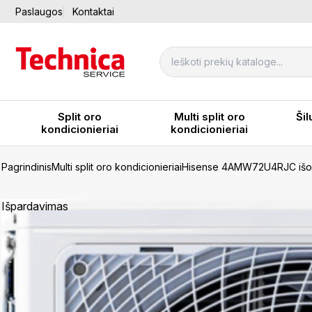
Paslaugos
Kontaktai
Split oro
Multi split oro
Šil
kondicionieriai
kondicionieriai
Pagrindinis
Multi split oro kondicionieriai
Hisense 4AMW72U4RJC išori
Išpardavimas