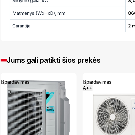
Šildymo galia, kW
8,0
Matmenys (WxHxD), mm
86
Garantija
2 
Jums gali patikti šios prekės
Išpardavimas
Išpardavimas
A++