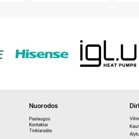
Nuorodos
Di
Vilni
Paslaugos
Kontaktai
Kau
Tinklaraštis
Alyt