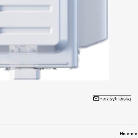
Parašyti laišką
Hisense