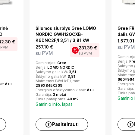
rinė
Šilumos siurblys Gree LOMO
Gree FR
O
NORDIC GWH12QCXB-
dalis 
K6DNC2F/I 3,51 / 3,81 kW
1,577.0
42.30
€
su PVM
257.10
€
 PVM
231.39
€
su PVM
su PVM
Gamintoj
Serija:
Fr
Gamintojas:
Gree
Šaldymo 
Serija:
LOMO NORDIC
Šildymo g
Šaldymo galia kW:
3,51
Matmenys
Šildymo galia kW:
3,81
660x964
Matmenys (WxHxD), mm:
sė:
A++
Energinio
289X845X209
Garantija:
Energinio efektyvumo klasė:
A++
Tinka pa
Garantija:
3 metai
Gaminio 
Tinka patalpoms:
40 m2
Gaminio info. lapas
Pasiteirauti