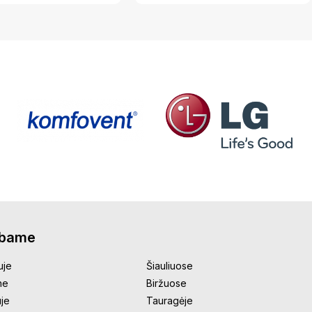
rbame
uje
Šiauliuose
ne
Biržuose
uje
Tauragėje