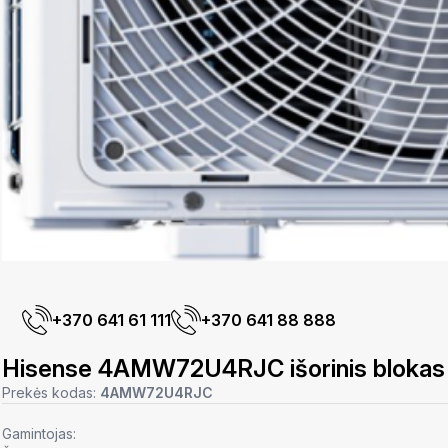
+370 641 61 111
+370 641 88 888
Hisense 4AMW72U4RJC išorinis blokas
Prekės kodas:
4AMW72U4RJC
Gamintojas: