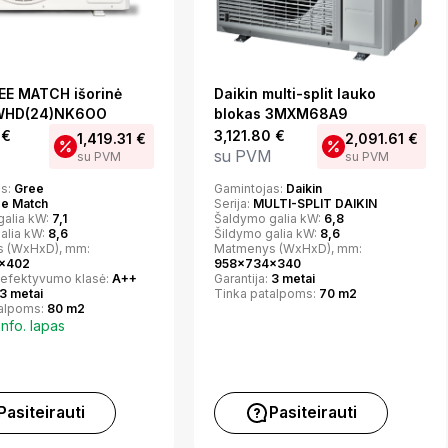
EE MATCH išorinė
Daikin multi-split lauko
GWHD(24)NK6OO
blokas 3MXM68A9
1
€
3,121.80
€
1,419.31
€
2,091.61
€
su PVM
su PVM
su PVM
as:
Gree
Gamintojas:
Daikin
ee Match
Serija:
MULTI-SPLIT DAIKIN
galia kW:
7,1
Šaldymo galia kW:
6,8
alia kW:
8,6
Šildymo galia kW:
8,6
 (WxHxD), mm:
Matmenys (WxHxD), mm:
x402
958x734x340
 efektyvumo klasė:
A++
Garantija:
3 metai
3 metai
Tinka patalpoms:
70 m2
talpoms:
80 m2
info. lapas
Pasiteirauti
Pasiteirauti