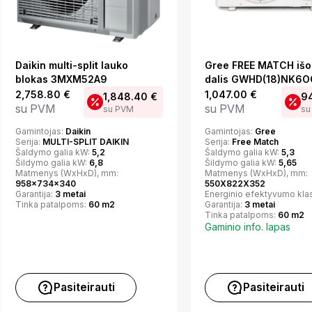
Daikin multi-split lauko
Gree FREE MATCH išo
blokas 3MXM52A9
dalis GWHD(18)NK6O
2,758.80
€
1,047.00
€
1,848.40
€
9
su PVM
su PVM
su PVM
su
Gamintojas:
Daikin
Gamintojas:
Gree
Serija:
MULTI-SPLIT DAIKIN
Serija:
Free Match
Šaldymo galia kW:
5,2
Šaldymo galia kW:
5,3
Šildymo galia kW:
6,8
Šildymo galia kW:
5,65
Matmenys (WxHxD), mm:
Matmenys (WxHxD), mm:
958x734x340
550X822X352
Garantija:
3 metai
Energinio efektyvumo kla
Tinka patalpoms:
60 m2
Garantija:
3 metai
Tinka patalpoms:
60 m2
Gaminio info. lapas
Pasiteirauti
Pasiteirauti