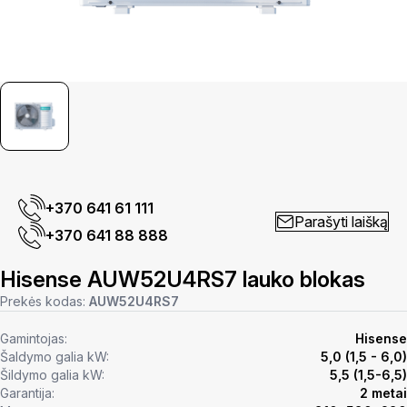
+370 641 61 111
Parašyti laišką
+370 641 88 888
Hisense AUW52U4RS7 lauko blokas
Prekės kodas:
AUW52U4RS7
Gamintojas:
Hisense
Šaldymo galia kW:
5,0 (1,5 - 6,0)
Šildymo galia kW:
5,5 (1,5-6,5)
Garantija:
2 metai