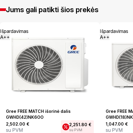
Jums gali patikti šios prekės
Išpardavimas
Išpardavimas
A++
A++
Gree FREE MATCH išorinė dalis
Gree FREE MA
GWHD(42)NK6OO
GWHD(18)N
2,502.00
€
1,047.00
€
2,251.80
€
su PVM
su PVM
su PVM