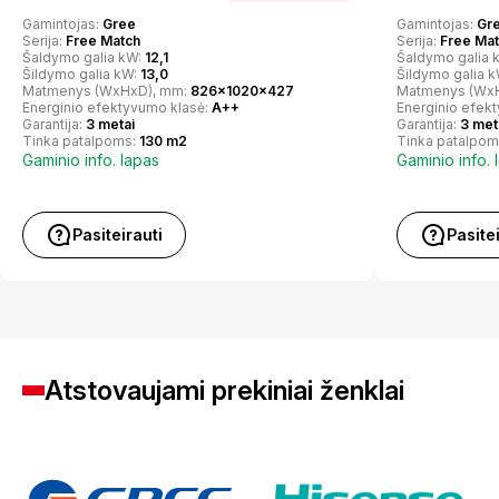
Gamintojas:
Gree
Gamintojas:
Gr
Serija:
Free Match
Serija:
Free Ma
Šaldymo galia kW:
12,1
Šaldymo galia 
Šildymo galia kW:
13,0
Šildymo galia 
Matmenys (WxHxD), mm:
826x1020x427
Matmenys (Wx
Energinio efektyvumo klasė:
A++
Energinio efek
Garantija:
3 metai
Garantija:
3 met
Tinka patalpoms:
130 m2
Tinka patalpom
Gaminio info. lapas
Gaminio info. 
Pasiteirauti
Pasite
Atstovaujami prekiniai ženklai