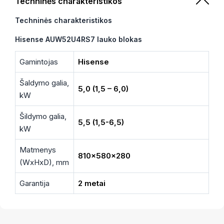
Techninės charakteristikos
Techninės charakteristikos
Hisense AUW52U4RS7 lauko blokas
Gamintojas
Hisense
Šaldymo galia,
5,0 (1,5 – 6,0)
kW
Šildymo galia,
5,5 (1,5-6,5)
kW
Matmenys
810x580x280
(WxHxD), mm
Garantija
2 metai