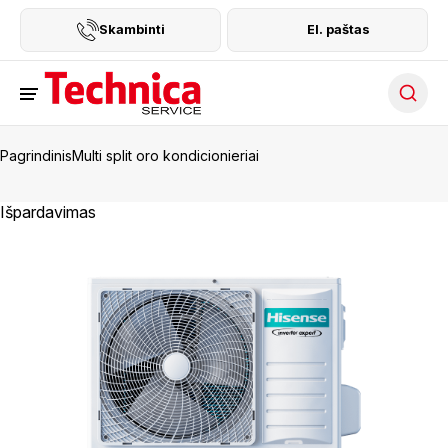
Skambinti
El. paštas
Searc
Pagrindinis
Multi split oro kondicionieriai
Išpardavimas