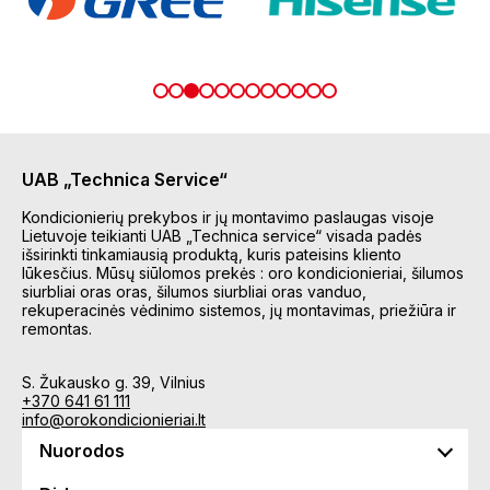
UAB „Technica Service“
Kondicionierių prekybos ir jų montavimo paslaugas visoje
Lietuvoje teikianti UAB „Technica service“ visada padės
išsirinkti tinkamiausią produktą, kuris pateisins kliento
lūkesčius. Mūsų siūlomos prekės : oro kondicionieriai, šilumos
siurbliai oras oras, šilumos siurbliai oras vanduo,
rekuperacinės vėdinimo sistemos, jų montavimas, priežiūra ir
remontas.
S. Žukausko g. 39, Vilnius
+370 641 61 111
info@orokondicionieriai.lt
Nuorodos