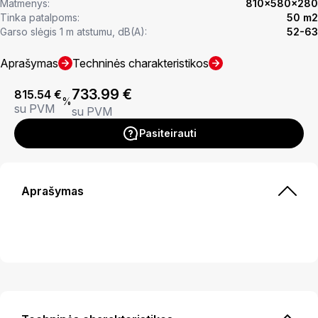
Matmenys:
810x580x280
Tinka patalpoms:
50 m2
Garso slėgis 1 m atstumu, dB(A):
52-63
Aprašymas
Techninės charakteristikos
733.99
€
815.54
€
%
su PVM
su PVM
Pasiteirauti
Aprašymas