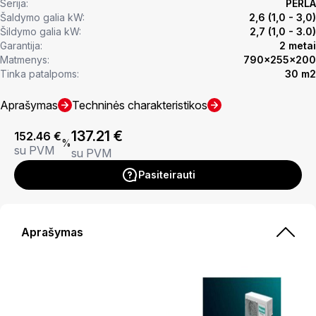
Serija:
PERLA
Šaldymo galia kW:
2,6 (1,0 - 3,0)
Šildymo galia kW:
2,7 (1,0 - 3.0)
Garantija:
2 metai
Matmenys:
790x255x200
Tinka patalpoms:
30 m2
Aprašymas
Techninės charakteristikos
137.21
€
152.46
€
%
su PVM
su PVM
Pasiteirauti
Aprašymas