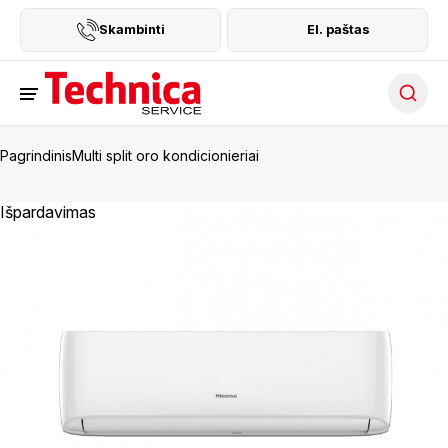
Skambinti
El. paštas
Searc
Pagrindinis
Multi split oro kondicionieriai
Išpardavimas