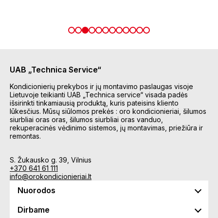
UAB „Technica Service“
Kondicionierių prekybos ir jų montavimo paslaugas visoje
Lietuvoje teikianti UAB „Technica service“ visada padės
išsirinkti tinkamiausią produktą, kuris pateisins kliento
lūkesčius. Mūsų siūlomos prekės : oro kondicionieriai, šilumos
siurbliai oras oras, šilumos siurbliai oras vanduo,
rekuperacinės vėdinimo sistemos, jų montavimas, priežiūra ir
remontas.
S. Žukausko g. 39, Vilnius
+370 641 61 111
info@orokondicionieriai.lt
Nuorodos
Dirbame