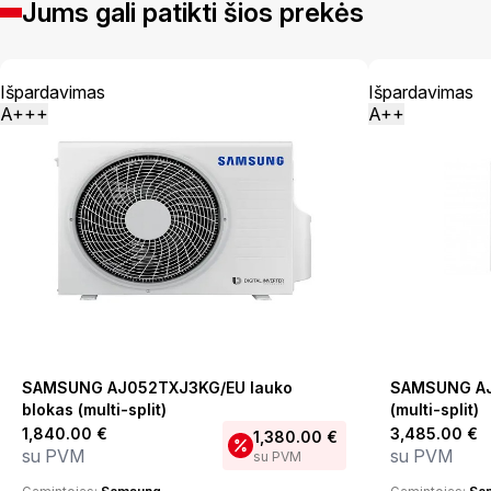
Jums gali patikti šios prekės
Išpardavimas
Išpardavimas
A+++
A++
SAMSUNG AJ052TXJ3KG/EU lauko
SAMSUNG AJ
blokas (multi-split)
(multi-split)
1,840.00
€
3,485.00
€
1,380.00
€
su PVM
su PVM
su PVM