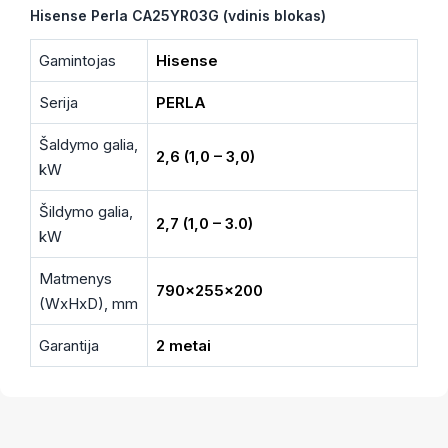
Hisense Perla CA25YR03G (vdinis blokas)
Gamintojas
Hisense
Serija
PERLA
Šaldymo galia,
2,6 (1,0 – 3,0)
kW
Šildymo galia,
2,7 (1,0 – 3.0)
kW
Matmenys
790x255x200
(WxHxD), mm
Garantija
2 metai