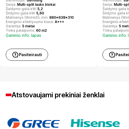
Gamintojas:
Samsung
Gamintojas:
Sa
Serija:
Multi-split lauko blokai
Serija:
Multi-spl
Šaldymo galia kW:
5,2
Šaldymo galia 
Šildymo galia kW:
5,60
Šildymo galia 
Matmenys (WxHxD), mm:
880*638*310
Matmenys (Wx
Energinio efektyvumo klasė:
A+++
Energinio efek
Garantija:
5 metai
Garantija:
5 met
Tinka patalpoms:
60 m2
Tinka patalpom
Gaminio info. lapas
Gaminio info. 
Pasiteirauti
Pasite
Atstovaujami prekiniai ženklai