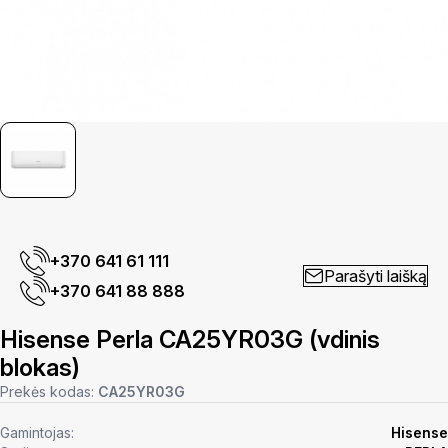
+370 641 61 111
Parašyti laišką
+370 641 88 888
Hisense Perla CA25YR03G (vdinis
blokas)
Prekės kodas:
CA25YR03G
Gamintojas:
Hisense