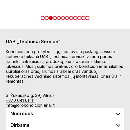
UAB „Technica Service“
Kondicionierių prekybos ir jų montavimo paslaugas visoje
Lietuvoje teikianti UAB „Technica service“ visada padės
išsirinkti tinkamiausią produktą, kuris pateisins kliento
lūkesčius. Mūsų siūlomos prekės : oro kondicionieriai, šilumos
siurbliai oras oras, šilumos siurbliai oras vanduo,
rekuperacinės vėdinimo sistemos, jų montavimas, priežiūra ir
remontas.
S. Žukausko g. 39, Vilnius
+370 641 61 111
info@orokondicionieriai.lt
Nuorodos
Dirbame