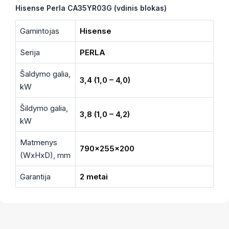
Hisense Perla CA35YR03G (vdinis blokas)
Gamintojas
Hisense
Serija
PERLA
Šaldymo galia,
3,4 (1,0 – 4,0)
kW
Šildymo galia,
3,8 (1,0 – 4,2)
kW
Matmenys
790x255x200
(WxHxD), mm
Garantija
2 metai