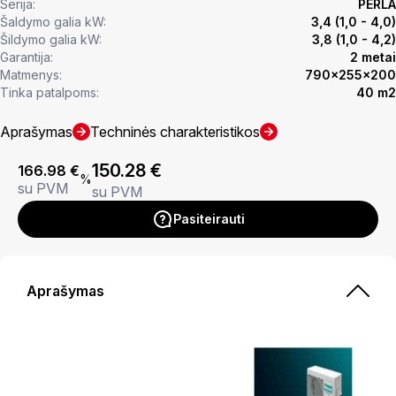
Serija:
PERLA
Šaldymo galia kW:
3,4 (1,0 - 4,0)
Šildymo galia kW:
3,8 (1,0 - 4,2)
Garantija:
2 metai
Matmenys:
790x255x200
Tinka patalpoms:
40 m2
Aprašymas
Techninės charakteristikos
150.28
€
166.98
€
%
su PVM
su PVM
Pasiteirauti
Aprašymas