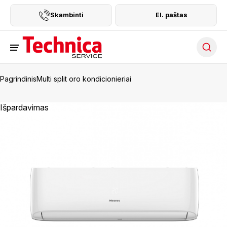
Skambinti
El. paštas
Searc
Pagrindinis
Multi split oro kondicionieriai
Išpardavimas