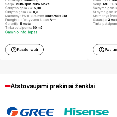
Gamintojas:
Samsung
Gamintojas:
Dai
Serija:
Multi-split lauko blokai
Serija:
MULTI-S
Šaldymo galia kW:
5,30
Šaldymo galia 
Šildymo galia kW:
9,3
Šildymo galia 
Matmenys (WxHxD), mm:
880*798*310
Matmenys (Wx
Energinio efektyvumo klasė:
A++
Garantija:
3 met
Garantija:
5 metai
Tinka patalpom
Tinka patalpoms:
60 m2
Gaminio info. lapas
Pasiteirauti
Pasite
Atstovaujami prekiniai ženklai