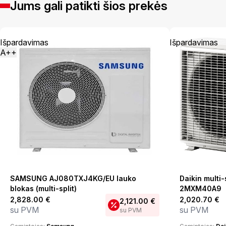
Jums gali patikti šios prekės
Išpardavimas
Išpardavimas
A++
SAMSUNG AJ080TXJ4KG/EU lauko
Daikin multi-
blokas (multi-split)
2MXM40A9
2,828.00
€
2,020.70
€
2,121.00
€
su PVM
su PVM
su PVM