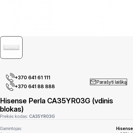
+370 641 61 111
Parašyti laišką
+370 641 88 888
Hisense Perla CA35YR03G (vdinis
blokas)
Prekės kodas:
CA35YR03G
Gamintojas:
Hisense