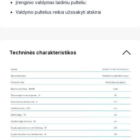
Įren­gi­nio valdy­mas laidi­niu pulte­liu
Valdymo pultelius reikia užsisakyti atskirai
Techninės charakteristikos