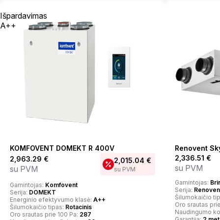
Išpardavimas
A++
KOMFOVENT DOMEKT R 400V
Renovent Sk
2,336.51
€
2,963.29
€
2,015.04
€
su PVM
su PVM
su PVM
Gamintojas:
Bri
Gamintojas:
Komfovent
Serija:
Renovent
Serija:
DOMEKT
Šilumokaičio ti
Energinio efektyvumo klasė:
A++
Oro srautas pri
Šilumokaičio tipas:
Rotacinis
Naudingumo ko
Oro srautas prie 100 Pa:
287
Garantija:
2 met