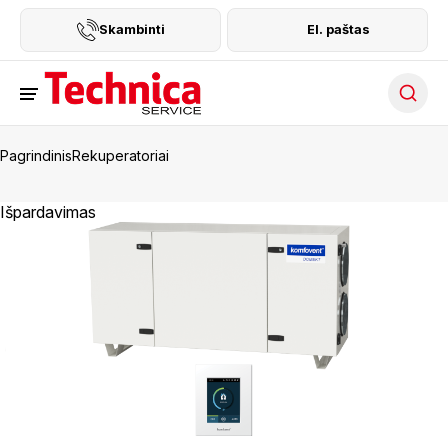
Skambinti
El. paštas
Searc
Pagrindinis
Rekuperatoriai
Išpardavimas