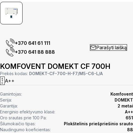
+370 641 61 111
Parašyti laišką
+370 641 88 888
KOMFOVENT DOMEKT CF 700H
Prekės kodas:
DOMEKT-CF-700-H-F7/M5-C6-L/A
A++
Gamintojas:
Komfovent
Serija:
DOMEKT
Garantija:
2 metai
Energinio efektyvumo klasė:
A++
Oro srautas prie 100 Pa:
651
Šilumokaičio tipas:
Plokštelinis priešpriešinio srauto
Naudingumo koeficientas:
88