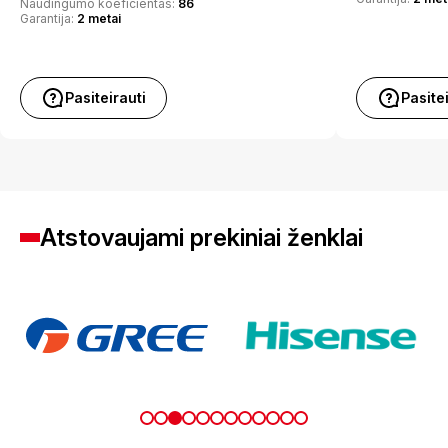
Naudingumo koeficientas:
86
Garantija:
2 metai
Pasiteirauti
Pasite
Atstovaujami prekiniai ženklai