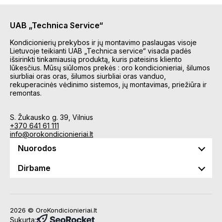
UAB „Technica Service“
Kondicionierių prekybos ir jų montavimo paslaugas visoje
Lietuvoje teikianti UAB „Technica service“ visada padės
išsirinkti tinkamiausią produktą, kuris pateisins kliento
lūkesčius. Mūsų siūlomos prekės : oro kondicionieriai, šilumos
siurbliai oras oras, šilumos siurbliai oras vanduo,
rekuperacinės vėdinimo sistemos, jų montavimas, priežiūra ir
remontas.
S. Žukausko g. 39, Vilnius
+370 641 61 111
info@orokondicionieriai.lt
Nuorodos
Dirbame
2026 © OroKondicionieriai.lt
Sukurta: