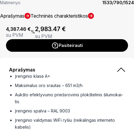
Matmenys:
1533/790/1524
Aprašymas
Techninės charakteristikos
2,983.47
€
4,387.46
€
%
su PVM
su PVM
Pasiteirauti
Aprašymas
Įren­gi­nio klasė A+
Maksi­ma­lus oro srau­tas – 651 m3/h
Aukšto efek­ty­vumo priešsro­vi­nis plokš­te­li­nis šilu­mo­kai­
tis.
Įren­gi­nio spalva – RAL 9003
Įren­gi­nio valdy­mas WiFi ryšiu (reika­lin­gas inter­neto
kabe­lis)