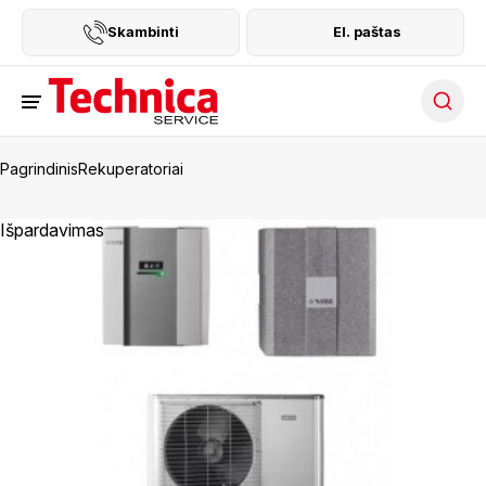
Skambinti
El. paštas
Searc
Pagrindinis
Rekuperatoriai
Išpardavimas