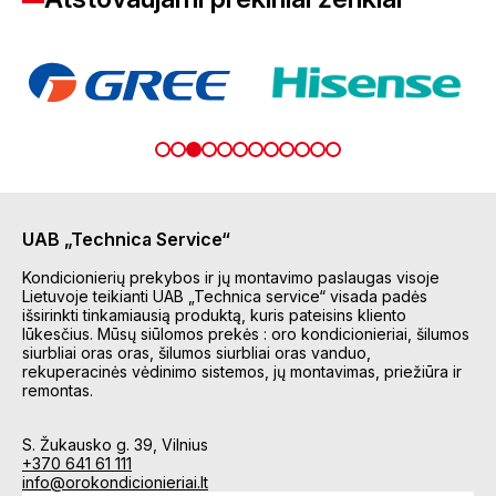
UAB „Technica Service“
Kondicionierių prekybos ir jų montavimo paslaugas visoje
Lietuvoje teikianti UAB „Technica service“ visada padės
išsirinkti tinkamiausią produktą, kuris pateisins kliento
lūkesčius. Mūsų siūlomos prekės : oro kondicionieriai, šilumos
siurbliai oras oras, šilumos siurbliai oras vanduo,
rekuperacinės vėdinimo sistemos, jų montavimas, priežiūra ir
remontas.
S. Žukausko g. 39, Vilnius
+370 641 61 111
info@orokondicionieriai.lt