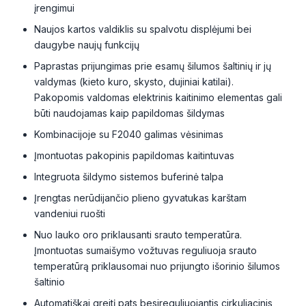
įrengimui
Naujos kartos valdiklis su spalvotu displėjumi bei
daugybe naujų funkcijų
Paprastas prijungimas prie esamų šilumos šaltinių ir jų
valdymas (kieto kuro, skysto, dujiniai katilai).
Pakopomis valdomas elektrinis kaitinimo elementas gali
būti naudojamas kaip papildomas šildymas
Kombinacijoje su F2040 galimas vėsinimas
Įmontuotas pakopinis papildomas kaitintuvas
Integruota šildymo sistemos buferinė talpa
Įrengtas nerūdijančio plieno gyvatukas karštam
vandeniui ruošti
Nuo lauko oro priklausanti srauto temperatūra.
Įmontuotas sumaišymo vožtuvas reguliuoja srauto
temperatūrą priklausomai nuo prijungto išorinio šilumos
šaltinio
Automatiškai greitį pats besireguliuojantis cirkuliacinis