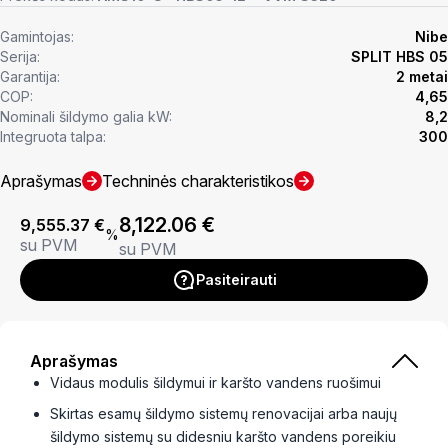
Gamintojas:
Nibe
Serija:
SPLIT HBS 05
Garantija:
2 metai
COP:
4,65
Nominali šildymo galia kW:
8,2
Integruota talpa:
300
Aprašymas
Techninės charakteristikos
8,122.06
€
9,555.37
€
%
su PVM
su PVM
Pasiteirauti
Aprašymas
Vidaus modulis šildymui ir karšto vandens ruošimui
Skirtas esamų šildymo sistemų renovacijai arba naujų
šildymo sistemų su didesniu karšto vandens poreikiu