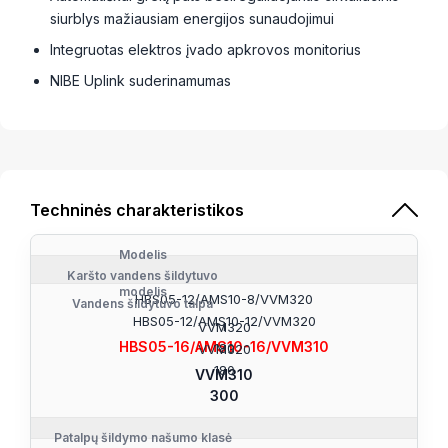
siurblys mažiausiam energijos sunaudojimui
Integruotas elektros įvado apkrovos monitorius
NIBE Uplink suderinamumas
Techninės charakteristikos
Modelis
Karšto vandens šildytuvo
modelis
HBS05-12/AMS10-8/VVM320
Vandens šildytuvo talpa
HBS05-12/AMS10-12/VVM320
l
VVM320
HBS05-16/AMS10-16/VVM310
180
VVM320
180
VVM310
300
Patalpų šildymo našumo klasė