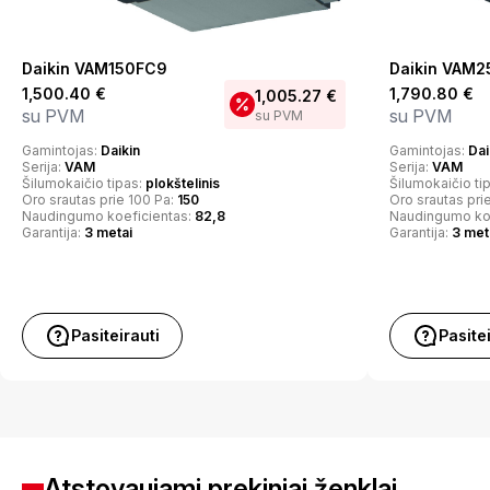
Daikin VAM150FC9
Daikin VAM
1,500.40
€
1,790.80
€
1,005.27
€
su PVM
su PVM
su PVM
Gamintojas:
Daikin
Gamintojas:
Dai
Serija:
VAM
Serija:
VAM
Šilumokaičio tipas:
plokštelinis
Šilumokaičio ti
Oro srautas prie 100 Pa:
150
Oro srautas pri
Naudingumo koeficientas:
82,8
Naudingumo ko
Garantija:
3 metai
Garantija:
3 met
Pasiteirauti
Pasite
Atstovaujami prekiniai ženklai