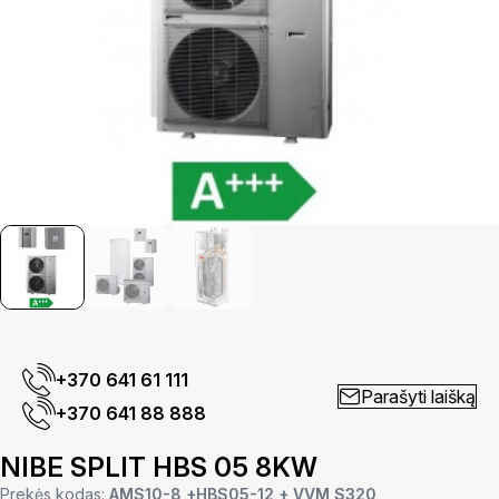
+370 641 61 111
Parašyti laišką
+370 641 88 888
NIBE SPLIT HBS 05 8KW
Prekės kodas:
AMS10-8 +HBS05-12 + VVM S320