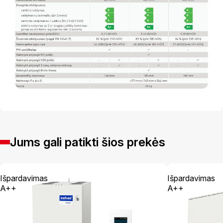
Jums gali patikti šios prekės
Išpardavimas
Išpardavimas
A++
A++