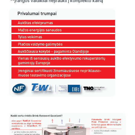
**Įrangos valdikliai neįtraukti į komplekto kainą