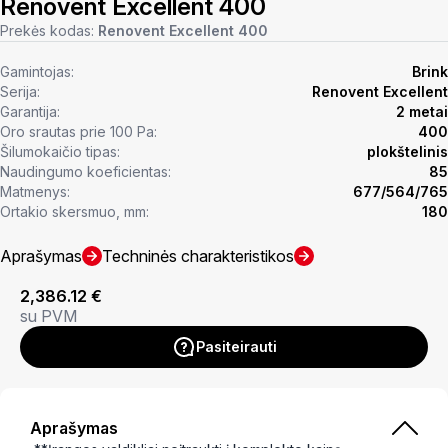
Renovent Excellent 400
Prekės kodas:
Renovent Excellent 400
Gamintojas:
Brink
Serija:
Renovent Excellent
Garantija:
2 metai
Oro srautas prie 100 Pa:
400
Šilumokaičio tipas:
plokštelinis
Naudingumo koeficientas:
85
Matmenys:
677/564/765
Ortakio skersmuo, mm:
180
Aprašymas
Techninės charakteristikos
2,386.12
€
su PVM
Pasiteirauti
Aprašymas