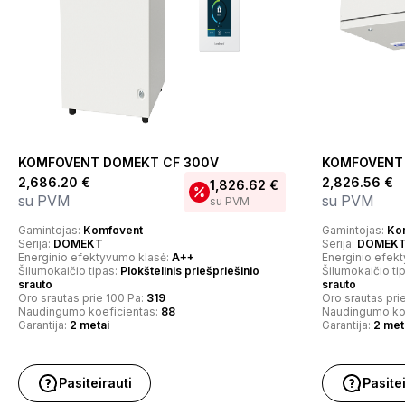
KOMFOVENT DOMEKT CF 300V
KOMFOVENT 
2,686.20
€
2,826.56
€
1,826.62
€
su PVM
su PVM
su PVM
Gamintojas:
Komfovent
Gamintojas:
Ko
Serija:
DOMEKT
Serija:
DOMEK
Energinio efektyvumo klasė:
A++
Energinio efek
Šilumokaičio tipas:
Plokštelinis priešpriešinio
Šilumokaičio ti
srauto
srauto
Oro srautas prie 100 Pa:
319
Oro srautas pri
Naudingumo koeficientas:
88
Naudingumo ko
Garantija:
2 metai
Garantija:
2 met
Pasiteirauti
Pasite