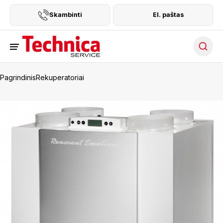
Skambinti
El. paštas
Searc
Pagrindinis
Rekuperatoriai