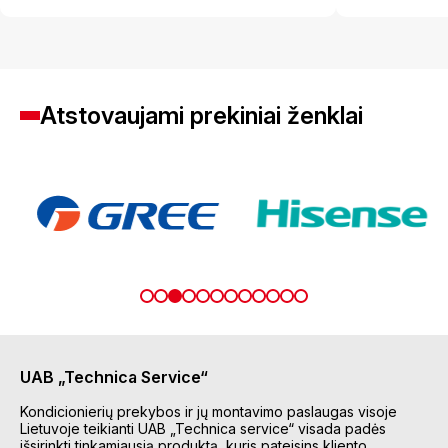
Atstovaujami prekiniai ženklai
UAB „Technica Service“
Kondicionierių prekybos ir jų montavimo paslaugas visoje
Lietuvoje teikianti UAB „Technica service“ visada padės
išsirinkti tinkamiausią produktą, kuris pateisins kliento