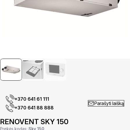
+370 641 61 111
Parašyti laišką
+370 641 88 888
RENOVENT SKY 150
Prekės kodas:
Sky 150