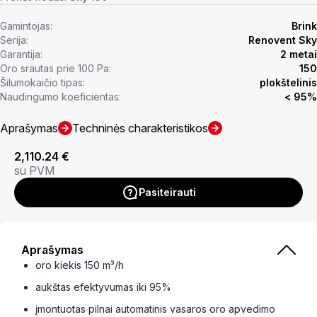
Gamintojas:
Brink
Serija:
Renovent Sky
Garantija:
2 metai
Oro srautas prie 100 Pa:
150
Šilumokaičio tipas:
plokštelinis
Naudingumo koeficientas:
< 95%
Aprašymas
Techninės charakteristikos
2,110.24
€
su PVM
Pasiteirauti
Aprašymas
oro kiekis 150 m³/h
aukštas efektyvumas iki 95%
įmontuotas pilnai automatinis vasaros oro apvedimo