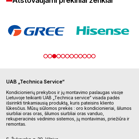
Atstovaujami prekiniai ženklai
UAB „Technica Service“
Kondicionierių prekybos ir jų montavimo paslaugas visoje
Lietuvoje teikianti UAB „Technica service“ visada padės
išsirinkti tinkamiausią produktą, kuris pateisins kliento
lūkesčius. Mūsų siūlomos prekės : oro kondicionieriai, šilumos
siurbliai oras oras, šilumos siurbliai oras vanduo,
rekuperacinės vėdinimo sistemos, jų montavimas, priežiūra ir
remontas.