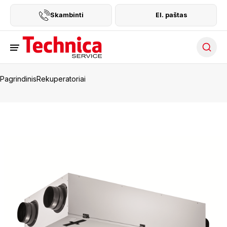
Skambinti
El. paštas
Searc
Pagrindinis
Rekuperatoriai