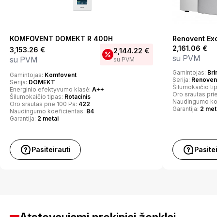
KOMFOVENT DOMEKT R 400H
Renovent Ex
2,161.06
€
3,153.26
€
2,144.22
€
su PVM
su PVM
su PVM
Gamintojas:
Bri
Gamintojas:
Komfovent
Serija:
Renovent
Serija:
DOMEKT
Šilumokaičio ti
Energinio efektyvumo klasė:
A++
Oro srautas pri
Šilumokaičio tipas:
Rotacinis
Naudingumo ko
Oro srautas prie 100 Pa:
422
Garantija:
2 met
Naudingumo koeficientas:
84
Garantija:
2 metai
Pasiteirauti
Pasite