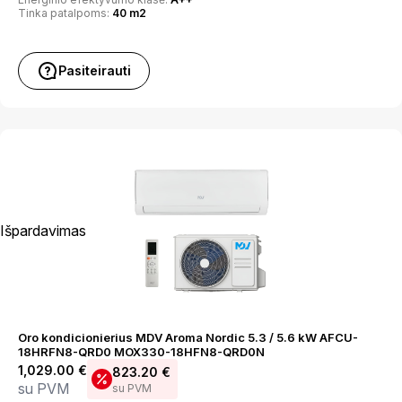
Tinka patalpoms:
40 m2
Pasiteirauti
Išpardavimas
Oro kondicionierius MDV Aroma Nordic 5.3 / 5.6 kW AFCU-
18HRFN8-QRD0 MOX330-18HFN8-QRD0N
1,029.00
€
823.20
€
su PVM
su PVM