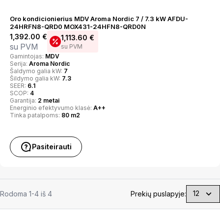
Oro kondicionierius MDV Aroma Nordic 7 / 7.3 kW AFDU-
24HRFN8-QRD0 MOX431-24HFN8-QRD0N
1,392.00
€
1,113.60
€
su PVM
su PVM
Gamintojas:
MDV
Serija:
Aroma Nordic
Šaldymo galia kW:
7
Šildymo galia kW:
7.3
SEER:
6.1
SCOP:
4
Garantija:
2 metai
Energinio efektyvumo klasė:
A++
Tinka patalpoms:
80 m2
Pasiteirauti
Rodoma 1-4 iš 4
Prekių puslapyje: