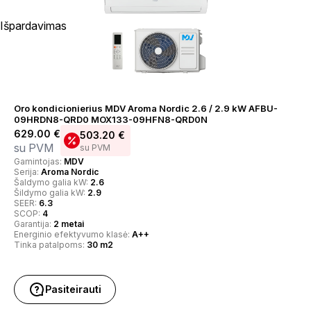
Išpardavimas
Oro kondicionierius MDV Aroma Nordic 2.6 / 2.9 kW AFBU-
09HRDN8-QRD0 MOX133-09HFN8-QRD0N
629.00
€
503.20
€
su PVM
su PVM
Gamintojas:
MDV
Serija:
Aroma Nordic
Šaldymo galia kW:
2.6
Šildymo galia kW:
2.9
SEER:
6.3
SCOP:
4
Garantija:
2 metai
Energinio efektyvumo klasė:
A++
Tinka patalpoms:
30 m2
Pasiteirauti