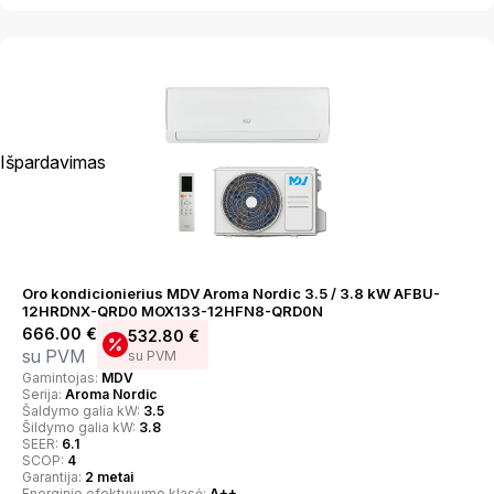
Išpardavimas
Oro kondicionierius MDV Aroma Nordic 3.5 / 3.8 kW AFBU-
12HRDNX-QRD0 MOX133-12HFN8-QRD0N
666.00
€
532.80
€
su PVM
su PVM
Gamintojas:
MDV
Serija:
Aroma Nordic
Šaldymo galia kW:
3.5
Šildymo galia kW:
3.8
SEER:
6.1
SCOP:
4
Garantija:
2 metai
Energinio efektyvumo klasė:
A++