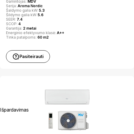
Gamintojas:
MDV
Serija:
Aroma Nordic
Šaldymo galia kW:
5.3
Šildymo galia kW:
5.6
SEER:
7.4
SCOP:
4
Garantija:
2 metai
Energinio efektyvumo klasė:
A++
Tinka patalpoms:
60 m2
Pasiteirauti
Išpardavimas