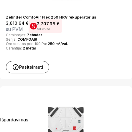
Zehnder ComfoAir Flex 250 HRV rekuperatorius
3,610.64
€
2,707.98
€
su PVM
su PVM
Gamintojas:
Zehnder
Serija:
COMFOAIR
Oro srautas prie 100 Pa:
250 m³/val.
Garantija:
2 metai
Pasiteirauti
Išpardavimas