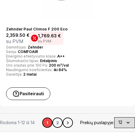
Zehnder Paul Climos F 200 Eco
2,359.50
€
1,769.63
€
su PVM
su PVM
Gamintojas:
Zehnder
Serija:
COMFOAIR
Energinio efektyvumo klasė:
A++
Šilumokaičio tipas:
Entalpinis
Oro srautas prie 100 Pa:
200 m³/val
Naudingumo koeficientas:
iki 84%
Garantija:
2 metai
Pasiteirauti
Rodoma 1-12 iš 14
Prekių puslapyje:
1
2