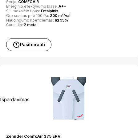
Serija:
COMFOAIR
Energinio efektyvumo klasė:
A++
Šilumokaičio tipas:
Entalpinis
Oro srautas prie 100 Pa:
200 m³/val
Naudingumo koeficientas:
iki 95%
Garantija:
2 metai
Pasiteirauti
Išpardavimas
Zehnder ComfoAir 375 ERV