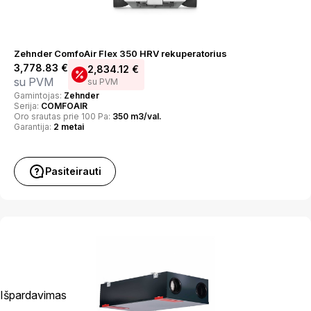
Zehnder ComfoAir Flex 350 HRV rekuperatorius
3,778.83
€
2,834.12
€
su PVM
su PVM
Gamintojas:
Zehnder
Serija:
COMFOAIR
Oro srautas prie 100 Pa:
350 m3/val.
Garantija:
2 metai
Pasiteirauti
Išpardavimas