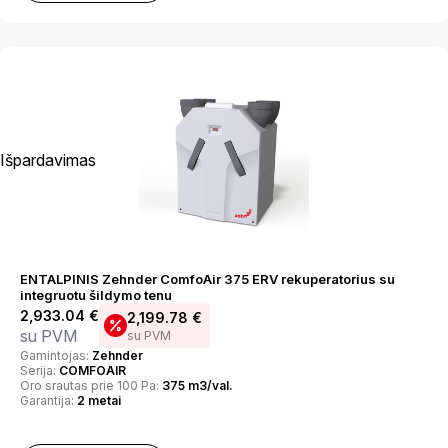
Išpardavimas
ENTALPINIS Zehnder ComfoAir 375 ERV rekuperatorius su
integruotu šildymo tenu
2,933.04
€
2,199.78
€
su PVM
su PVM
Gamintojas:
Zehnder
Serija:
COMFOAIR
Oro srautas prie 100 Pa:
375 m3/val.
Garantija:
2 metai