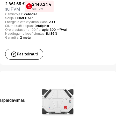
2,861.65
€
2,146.24
€
su PVM
su PVM
Gamintojas:
Zehnder
Serija:
COMFOAIR
Energinio efektyvumo klasė:
A++
Šilumokaičio tipas:
Entalpinis
Oro srautas prie 100 Pa:
apie 300 m³/val.
Naudingumo koeficientas:
iki 86%
Garantija:
2 metai
Pasiteirauti
Išpardavimas