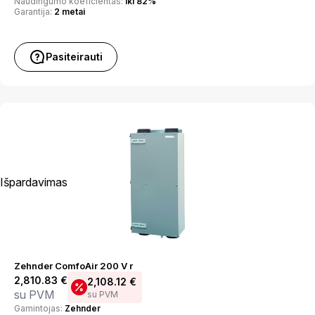
Naudingumo koeficientas:
iki 82%
Garantija:
2 metai
Pasiteirauti
Išpardavimas
Zehnder ComfoAir 200 V r
2,810.83
€
2,108.12
€
su PVM
su PVM
Gamintojas:
Zehnder