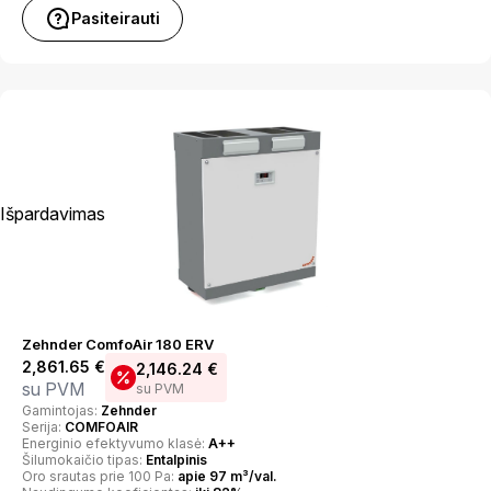
Pasiteirauti
Išpardavimas
Zehnder ComfoAir 180 ERV
2,861.65
€
2,146.24
€
su PVM
su PVM
Gamintojas:
Zehnder
Serija:
COMFOAIR
Energinio efektyvumo klasė:
A++
Šilumokaičio tipas:
Entalpinis
Oro srautas prie 100 Pa:
apie 97 m³/val.