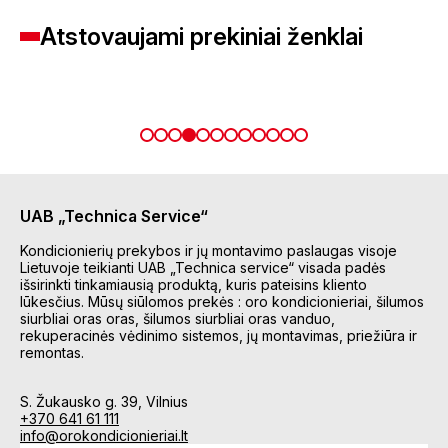
Atstovaujami prekiniai ženklai
UAB „Technica Service“
Kondicionierių prekybos ir jų montavimo paslaugas visoje
Lietuvoje teikianti UAB „Technica service“ visada padės
išsirinkti tinkamiausią produktą, kuris pateisins kliento
lūkesčius. Mūsų siūlomos prekės : oro kondicionieriai, šilumos
siurbliai oras oras, šilumos siurbliai oras vanduo,
rekuperacinės vėdinimo sistemos, jų montavimas, priežiūra ir
remontas.