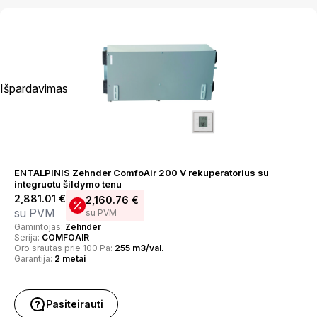
Išpardavimas
ENTALPINIS Zehnder ComfoAir 200 V rekuperatorius su
integruotu šildymo tenu
2,881.01
€
2,160.76
€
su PVM
su PVM
Gamintojas:
Zehnder
Serija:
COMFOAIR
Oro srautas prie 100 Pa:
255 m3/val.
Garantija:
2 metai
Pasiteirauti