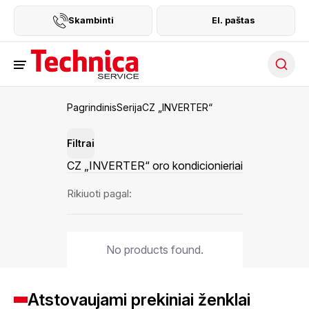
Skambinti
El. paštas
Searc
Pagrindinis
Serija
CZ „INVERTER“
Filtrai
CZ „INVERTER“ oro kondicionieriai
Rikiuoti pagal:
No products found.
Atstovaujami prekiniai ženklai