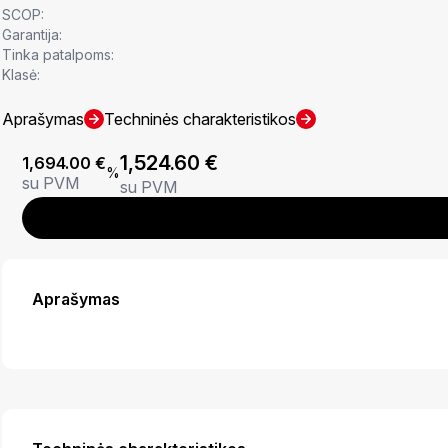
SCOP:
Garantija:
Tinka patalpoms:
Klasė:
Aprašymas
Techninės charakteristikos
1,524.60
€
1,694.00
€
%
su PVM
su PVM
Aprašymas