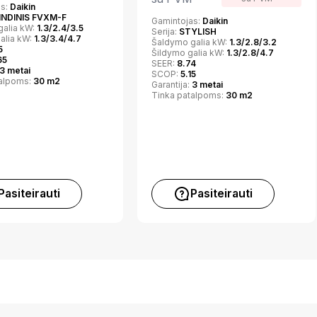
as:
Daikin
INDINIS FVXM-F
Gamintojas:
Daikin
galia kW:
1.3/2.4/3.5
Serija:
STYLISH
alia kW:
1.3/3.4/4.7
Šaldymo galia kW:
1.3/2.8/3.2
5
Šildymo galia kW:
1.3/2.8/4.7
65
SEER:
8.74
3 metai
SCOP:
5.15
talpoms:
30 m2
Garantija:
3 metai
Tinka patalpoms:
30 m2
Pasiteirauti
Pasiteirauti