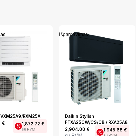
mas
Išpardavimas
 FVXM25A9/RXM25A
Daikin Stylish
FTXA25CW/CS/CB / RXA25A8
0
€
1,872.72
€
2,904.00
€
su PVM
1,945.68
€
su PVM
su PVM