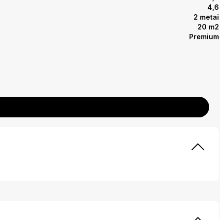
4,6
2 metai
20 m2
Premium