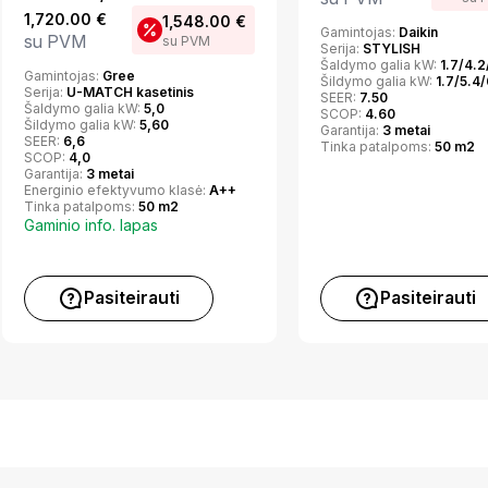
1,720.00
€
1,548.00
€
Gamintojas:
Daikin
su PVM
su PVM
Serija:
STYLISH
Šaldymo galia kW:
1.7/4.2
Gamintojas:
Gree
Šildymo galia kW:
1.7/5.4/
Serija:
U-MATCH kasetinis
SEER:
7.50
Šaldymo galia kW:
5,0
SCOP:
4.60
Šildymo galia kW:
5,60
Garantija:
3 metai
SEER:
6,6
Tinka patalpoms:
50 m2
SCOP:
4,0
Garantija:
3 metai
Energinio efektyvumo klasė:
A++
Tinka patalpoms:
50 m2
Gaminio info. lapas
Pasiteirauti
Pasiteirauti