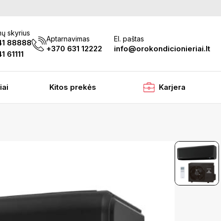
ų skyrius
Aptarnavimas
El. paštas
41 88888
+370 631 12222
info@orokondicionieriai.lt
1 61111
iai
Kitos prekės
Karjera