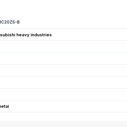
/SRC20ZS-B
subishi heavy industries
0
6
metai