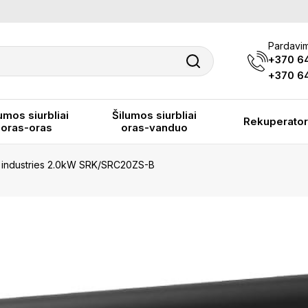
Pardavim
+370 6
+370 64
umos siurbliai
Šilumos siurbliai
Rekuperator
oras-oras
oras-vanduo
vy industries 2.0kW SRK/SRC20ZS-B