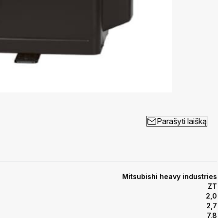
Parašyti laišką
Mitsubishi heavy industries
ZT
2,0
2,7
7,8