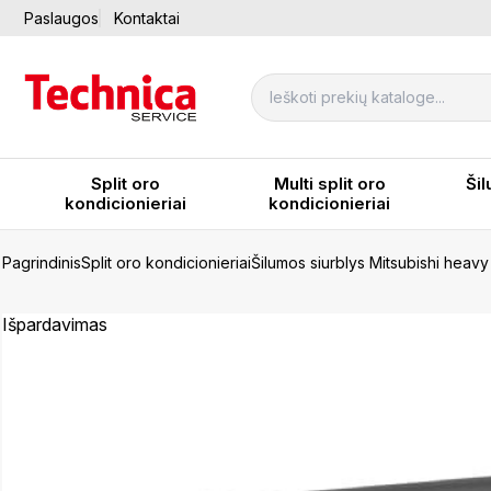
Paslaugos
Kontaktai
Split oro
Multi split oro
Šil
kondicionieriai
kondicionieriai
Pagrindinis
Split oro kondicionieriai
Šilumos siurblys Mitsubishi hea
Išpardavimas