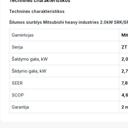
Techninės charakteristikos
Techninės charakteristikos
Šilumos siurblys Mitsubishi heavy industries 2.0kW SRK
Gamintojas
Mit
Serija
ZT
Šaldymo galia, kW
2,
Šildymo galia, kW
2,7
SEER
7,8
SCOP
4,
Garantija
2 