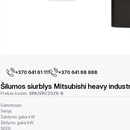
+370 641 61 111
+370 641 88 888
Šilumos siurblys Mitsubishi heavy ind
Prekės kodas:
SRK/SRC20ZS-B
Gamintojas:
Serija:
Šaldymo galia kW:
Šildymo galia kW:
SEER: