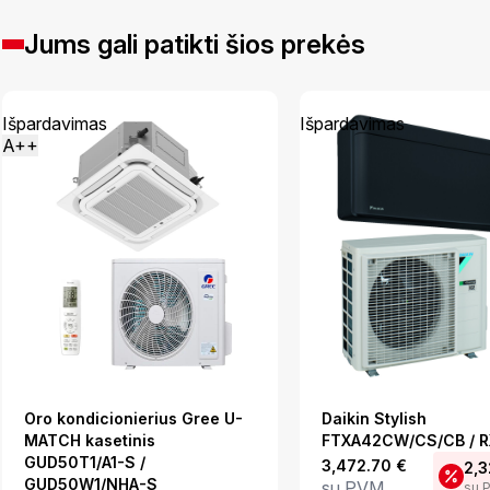
Jums gali patikti šios prekės
Išpardavimas
Išpardavimas
A++
Oro kondicionierius Gree U-
Daikin Stylish
MATCH kasetinis
FTXA42CW/CS/CB / 
GUD50T1/A1-S /
3,472.70
€
2,3
GUD50W1/NHA-S
su PVM
su 