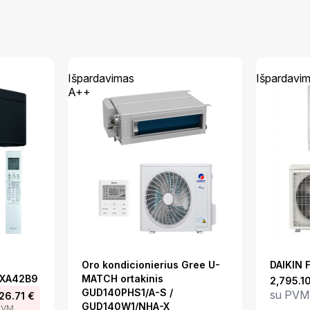
Išpardavimas
Išpardavi
A++
Oro kondicionierius Gree U-
DAIKIN
RXA42B9
MATCH ortakinis
2,795.1
GUD140PHS1/A-S /
su PVM
26.71
€
GUD140W1/NHA-X
PVM