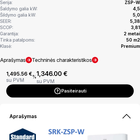
Serija:
ZSP-W
Šaldymo galia kW:
4,5
Šildymo galia kW:
5,0
SEER:
5,38
SCOP:
3,81
Garantija:
2 metai
Tinka patalpoms:
50 m2
Klasė:
Premium
Aprašymas
Techninės charakteristikos
1,346.00
€
1,495.56
€
%
su PVM
su PVM
Pasiteirauti
Aprašymas