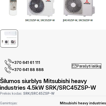
+370 641 61 111
Parašyti laišką
+370 641 88 888
Šilumos siurblys Mitsubishi heavy
industries 4.5kW SRK/SRC45ZSP-W
Prekės kodas:
SRK/SRC45ZSP-W
Gamintojas:
Mitsubishi heavy industries