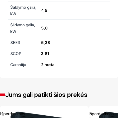
Šaldymo galia,
4,5
kW
Šildymo galia,
5,0
kW
SEER
5,38
SCOP
3,81
Garantija
2 metai
Jums gali patikti šios prekės
Išpardavimas
Išpardavimas