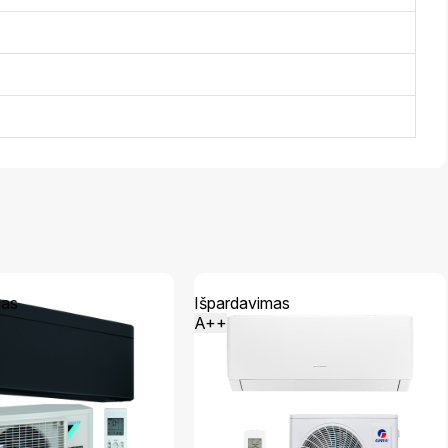
mas
Išpardavimas
A++