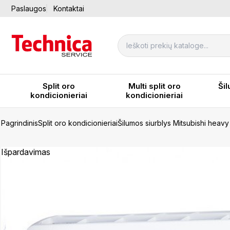
Paslaugos
Kontaktai
Split oro
Multi split oro
Šil
kondicionieriai
kondicionieriai
Pagrindinis
Split oro kondicionieriai
Šilumos siurblys Mitsubishi hea
Išpardavimas