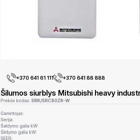
+370 641 61 111
+370 641 88 888
Šilumos siurblys Mitsubishi heavy ind
Prekės kodas:
SRK/SRC80ZR-W
Gamintojas:
Serija:
Šaldymo galia kW:
Šildymo galia kW:
SEER: