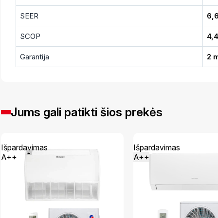
SEER
6,
SCOP
4,
Garantija
2 
Jums gali patikti šios prekės
Išpardavimas
Išpardavimas
A++
A++