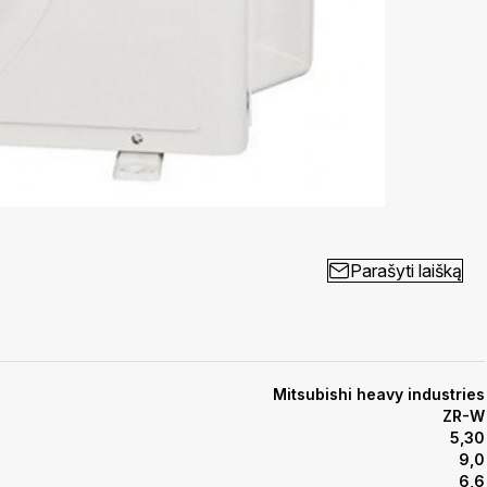
Parašyti laišką
Mitsubishi heavy industries
ZR-W
5,30
9,0
6,6