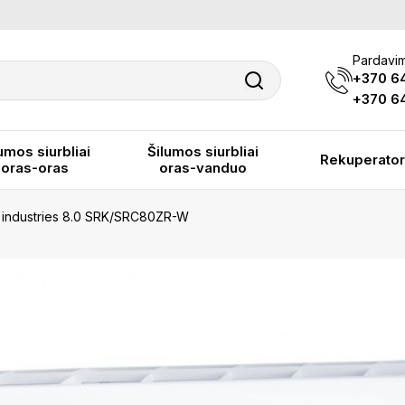
Pardavim
+370 6
+370 64
umos siurbliai
Šilumos siurbliai
Rekuperator
oras-oras
oras-vanduo
vy industries 8.0 SRK/SRC80ZR-W