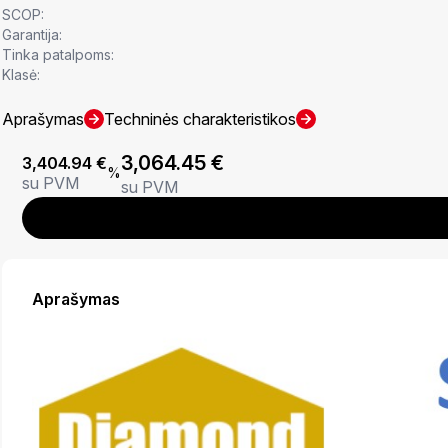
SCOP:
Garantija:
Tinka patalpoms:
Klasė:
Aprašymas
Techninės charakteristikos
3,064.45
€
3,404.94
€
%
su PVM
su PVM
Aprašymas