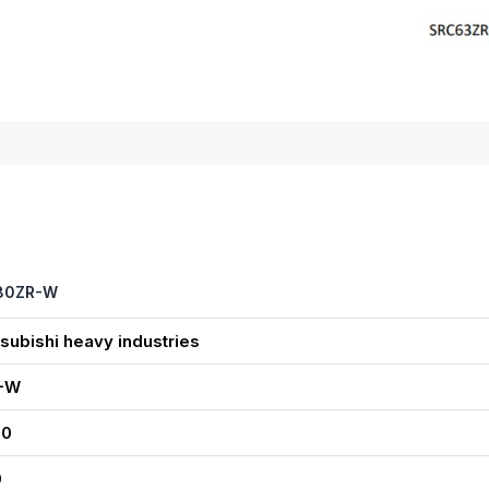
RC80ZR-W
subishi heavy industries
-W
30
0