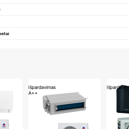
6
4
metai
Išpardavimas
Išpardavi
A++