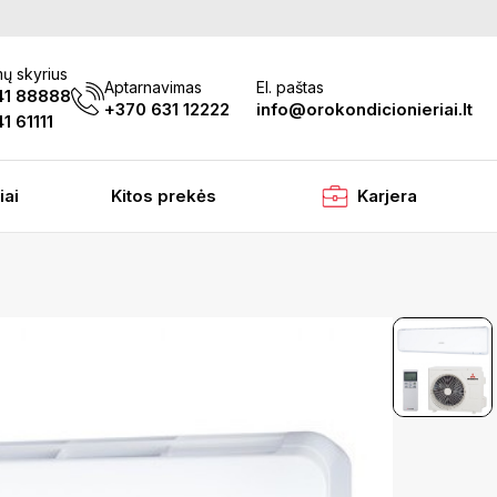
ų skyrius
Aptarnavimas
El. paštas
41 88888
+370 631 12222
info@orokondicionieriai.lt
1 61111
iai
Kitos prekės
Karjera