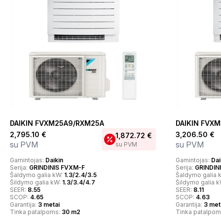
DAIKIN FVXM25A9/RXM25A
DAIKIN FVX
2,795.10
€
3,206.50
€
1,872.72
€
su PVM
su PVM
su PVM
Gamintojas:
Daikin
Gamintojas:
Dai
Serija:
GRINDINIS FVXM-F
Serija:
GRINDIN
Šaldymo galia kW:
1.3/2.4/3.5
Šaldymo galia 
Šildymo galia kW:
1.3/3.4/4.7
Šildymo galia 
SEER:
8.55
SEER:
8.11
SCOP:
4.65
SCOP:
4.63
Garantija:
3 metai
Garantija:
3 met
Tinka patalpoms:
30 m2
Tinka patalpom