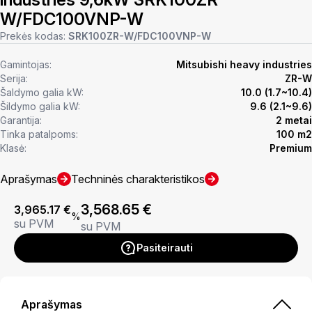
W/FDC100VNP-W
Prekės kodas:
SRK100ZR-W/FDC100VNP-W
Gamintojas:
Mitsubishi heavy industries
Serija:
ZR-W
Šaldymo galia kW:
10.0 (1.7~10.4)
Šildymo galia kW:
9.6 (2.1~9.6)
Garantija:
2 metai
Tinka patalpoms:
100 m2
Klasė:
Premium
Aprašymas
Techninės charakteristikos
3,568.65
€
3,965.17
€
%
su PVM
su PVM
Pasiteirauti
Aprašymas