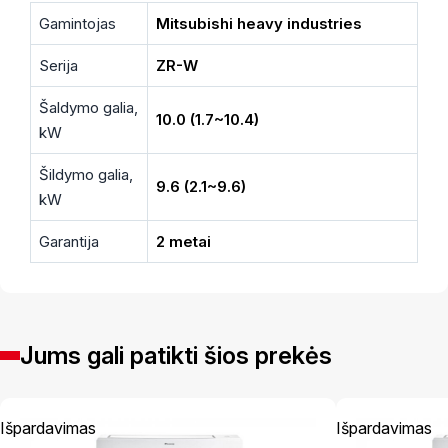
Gamintojas
Mitsubishi heavy industries
Serija
ZR-W
Šaldymo galia,
10.0 (1.7~10.4)
kW
Šildymo galia,
9.6 (2.1~9.6)
kW
Garantija
2 metai
Jums gali patikti šios prekės
Išpardavimas
Išpardavimas