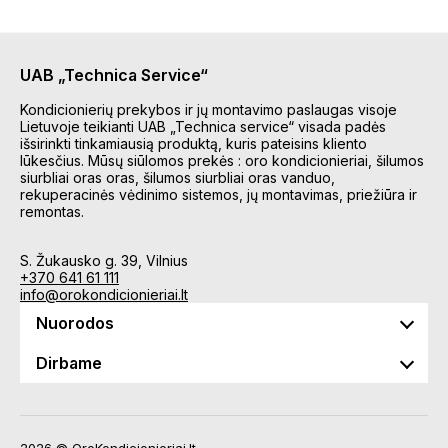
UAB „Technica Service“
Kondicionierių prekybos ir jų montavimo paslaugas visoje
Lietuvoje teikianti UAB „Technica service“ visada padės
išsirinkti tinkamiausią produktą, kuris pateisins kliento
lūkesčius. Mūsų siūlomos prekės : oro kondicionieriai, šilumos
siurbliai oras oras, šilumos siurbliai oras vanduo,
rekuperacinės vėdinimo sistemos, jų montavimas, priežiūra ir
remontas.
S. Žukausko g. 39, Vilnius
+370 641 61 111
info@orokondicionieriai.lt
Nuorodos
Dirbame
2026 © OroKondicionieriai.lt