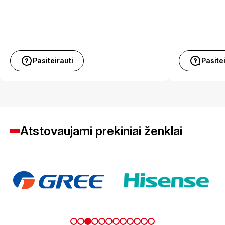
Pasiteirauti
Pasite
Atstovaujami prekiniai ženklai