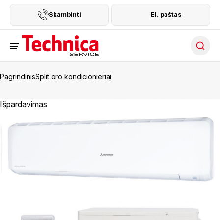
Skambinti
El. paštas
Searc
Pagrindinis
Split oro kondicionieriai
Išpardavimas