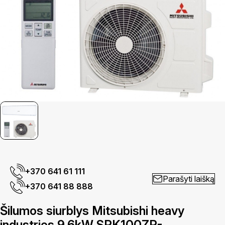
+370 641 61 111
Parašyti laišką
+370 641 88 888
Šilumos siurblys Mitsubishi heavy
industries 9,6kW SRK100ZR-