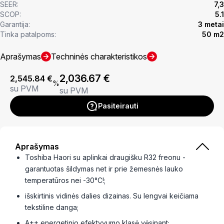
SEER:
7,3
SCOP:
5.1
Garantija:
3 metai
Tinka patalpoms:
50 m2
Aprašymas
Techninės charakteristikos
2,036.67
€
2,545.84
€
%
su PVM
su PVM
Pasiteirauti
Aprašymas
Toshiba Haori su aplinkai draugišku R32 freonu -
garantuotas šildymas net ir prie žemesnės lauko
temperatūros nei -30°C!;
išskirtinis vidinės dalies dizainas. Su lengvai keičiama
tekstiline danga;
A++ energetinio efektyvumo klasė vėsinant;