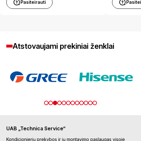
Pasiteirauti
Pasite
Atstovaujami prekiniai ženklai
UAB „Technica Service“
Kondicionierių prekybos ir jų montavimo paslaugas visoje