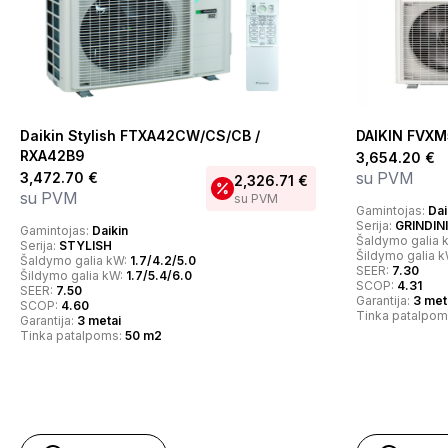
Daikin Stylish FTXA42CW/CS/CB /
DAIKIN FVX
RXA42B9
3,654.20
€
su PVM
3,472.70
€
2,326.71
€
su PVM
su PVM
Gamintojas:
Dai
Serija:
GRINDIN
Gamintojas:
Daikin
Šaldymo galia 
Serija:
STYLISH
Šildymo galia 
Šaldymo galia kW:
1.7/4.2/5.0
SEER:
7.30
Šildymo galia kW:
1.7/5.4/6.0
SCOP:
4.31
SEER:
7.50
Garantija:
3 met
SCOP:
4.60
Tinka patalpom
Garantija:
3 metai
Tinka patalpoms:
50 m2