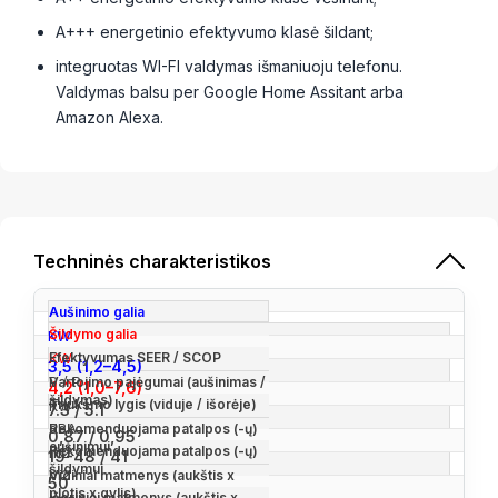
A+++ energetinio efektyvumo klasė šildant;
integruotas WI-FI valdymas išmaniuoju telefonu.
Valdymas balsu per Google Home Assitant arba
Amazon Alexa.
Techninės charakteristikos
Aušinimo galia
Šildymo galia
KW
KW
Efektyvumas SEER / SCOP
3,5 (1,2–4,5)
P / P
Vartojimo pajėgumai (aušinimas /
4,2 (1,0–7,6)
šildymas)
Triukšmo lygis (viduje / išorėje)
KW
7.3 / 5.1
dBA
Rekomenduojama patalpos (-ų)
0,87 / 0,95
aušinimui
Rekomenduojama patalpos (-ų)
m2
19-48 / 41
šildymui
m2
Vidiniai matmenys (aukštis x
50
plotis x gylis)
Išoriniai matmenys (aukštis x