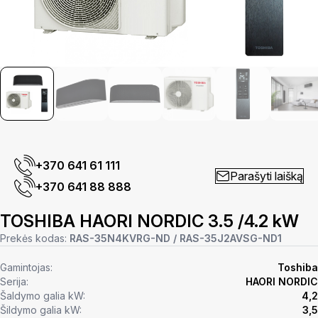
+370 641 61 111
Parašyti laišką
+370 641 88 888
TOSHIBA HAORI NORDIC 3.5 /4.2 kW
Prekės kodas:
RAS-35N4KVRG-ND / RAS-35J2AVSG-ND1
Gamintojas:
Toshiba
Serija:
HAORI NORDIC
Šaldymo galia kW:
4,2
Šildymo galia kW:
3,5