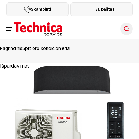
Skambinti
El. paštas
Searc
Pagrindinis
Split oro kondicionieriai
Išpardavimas