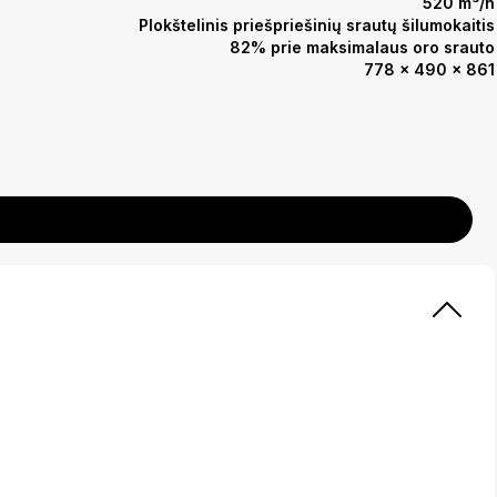
520 m³/h
Plokštelinis priešpriešinių srautų šilumokaitis
82% prie maksimalaus oro srauto
778 x 490 x 861