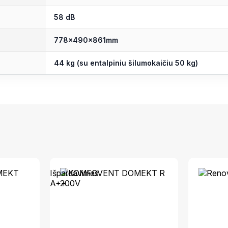
58 dB
778x490x861mm
44 kg (su entalpiniu šilumokaičiu 50 kg)
Išpardavimas
A++