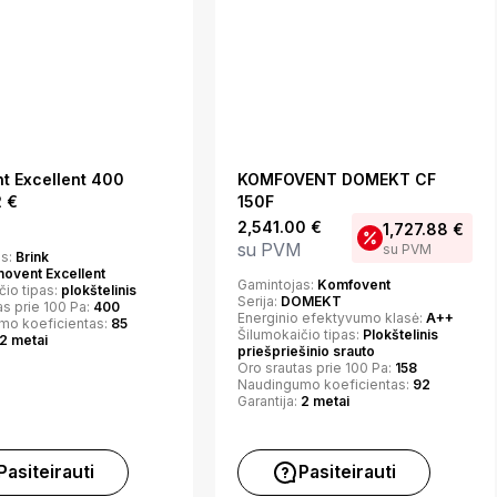
t Excellent 400
KOMFOVENT DOMEKT CF
2
€
150F
2,541.00
€
1,727.88
€
su PVM
su PVM
as:
Brink
ovent Excellent
Gamintojas:
Komfovent
čio tipas:
plokštelinis
Serija:
DOMEKT
as prie 100 Pa:
400
Energinio efektyvumo klasė:
A++
mo koeficientas:
85
Šilumokaičio tipas:
Plokštelinis
2 metai
priešpriešinio srauto
Oro srautas prie 100 Pa:
158
Naudingumo koeficientas:
92
Garantija:
2 metai
Pasiteirauti
Pasiteirauti