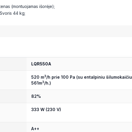
 tenas (montuojamas išorėje);
 Svoris 44 kg;
LQR550A
3
520 m
/h prie 100 Pa (su entalpiniu šilumokaičiu
561m
/h.)
3
82%
333 W (230 V)
A++