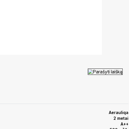
Parašyti laišką
Aerauliqa
2 metai
A++