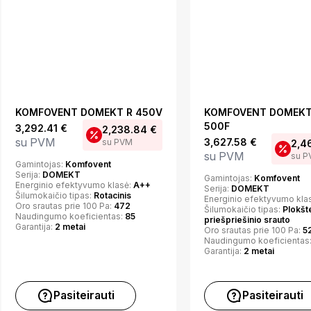
KOMFOVENT DOMEKT R 450V
KOMFOVENT DOMEKT
500F
3,292.41
€
2,238.84
€
su PVM
3,627.58
€
su PVM
2,4
su PVM
su 
Gamintojas:
Komfovent
Serija:
DOMEKT
Gamintojas:
Komfovent
Energinio efektyvumo klasė:
A++
Serija:
DOMEKT
Šilumokaičio tipas:
Rotacinis
Energinio efektyvumo kla
Oro srautas prie 100 Pa:
472
Šilumokaičio tipas:
Plokšte
Naudingumo koeficientas:
85
priešpriešinio srauto
Garantija:
2 metai
Oro srautas prie 100 Pa:
5
Naudingumo koeficientas
Garantija:
2 metai
Pasiteirauti
Pasiteirauti