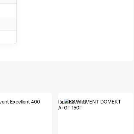
Išpardavimas
A++