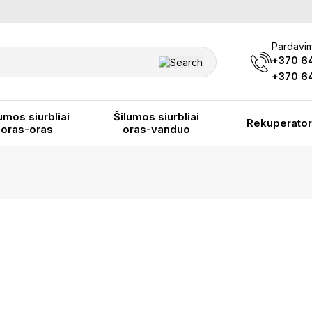
Pardavim
+370 6
+370 64
umos siurbliai
Šilumos siurbliai
Rekuperator
oras-oras
oras-vanduo