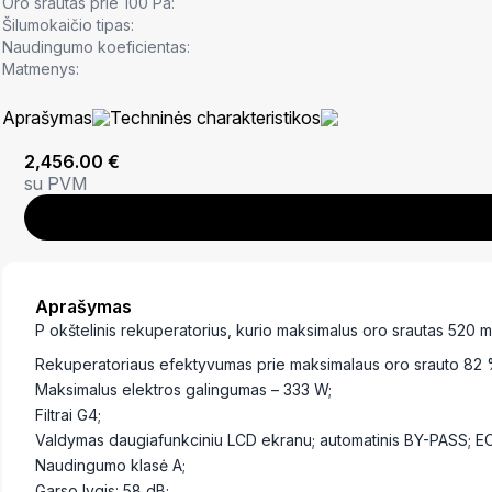
Oro srautas prie 100 Pa:
Šilumokaičio tipas:
Naudingumo koeficientas:
Matmenys:
Aprašymas
Techninės charakteristikos
2,456.00
€
su PVM
Aprašymas
P okštelinis rekuperatorius, kurio maksimalus oro srautas 520 m
Rekuperatoriaus efektyvumas prie maksimalaus oro srauto 82 
Maksimalus elektros galingumas – 333 W;
Filtrai G4;
Valdymas daugiafunkciniu LCD ekranu; automatinis BY-PASS; EC ven
Naudingumo klasė A;
Garso lygis: 58 dB;