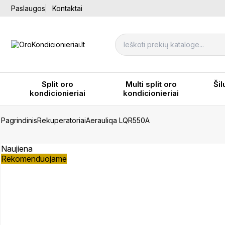
Paslaugos
Kontaktai
Split oro
Multi split oro
Šil
kondicionieriai
kondicionieriai
Pagrindinis
Rekuperatoriai
Aerauliqa LQR550A
Naujiena
Rekomenduojame