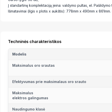
Į standartinę komplektaciją įeina: valdymo pultas, el. Pašildymo
Išmatavimai (ilgis x plotis x aukštis): 778mm x 490mm x 861mm.
Techninės charakteristikos
Modelis
Maksimalus oro srautas
Efektyvumas prie maksimalaus oro srauto
Maksimalus
elektros galingumas
Naudingumo klasė