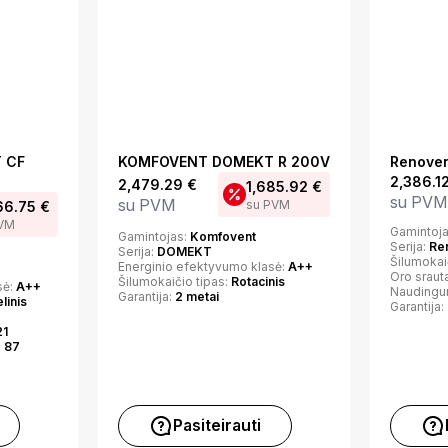
 CF
KOMFOVENT DOMEKT R 200V
Renoven
2,386.1
2,479.29
€
1,685.92
€
su PVM
su PVM
su PVM
66.75
€
PVM
Gamintoj
Gamintojas:
Komfovent
Serija:
Ren
Serija:
DOMEKT
Šilumokai
Energinio efektyvumo klasė:
A++
Oro sraut
Šilumokaičio tipas:
Rotacinis
sė:
A++
Naudingu
Garantija:
2 metai
linis
Garantija:
21
:
87
Pasiteirauti