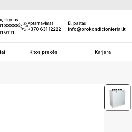
ų skyrius
Aptarnavimas
El. paštas
41 88888
+370 631 12222
info@orokondicionieriai.lt
1 61111
iai
Kitos prekės
Karjera