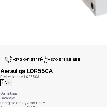
+370 641 61 111
+370 641 88 888
Aerauliqa LQR550A
Prekės kodas:
LQR550A
A++
Gamintojas:
Garantija:
Energinio efektyvumo klasė: