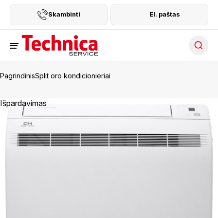
Skambinti
El. paštas
Searc
Pagrindinis
Split oro kondicionieriai
Išpardavimas