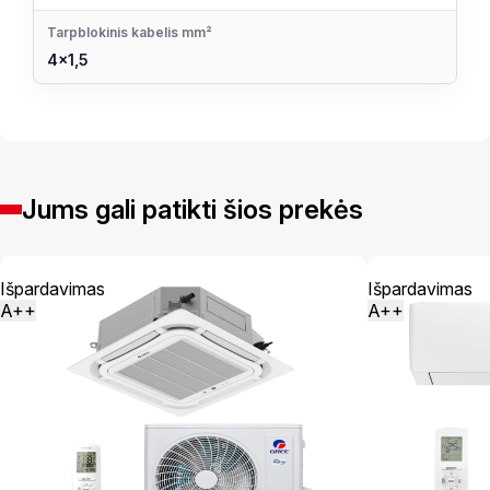
Tarpblokinis kabelis mm²
4×1,5
Jums gali patikti šios prekės
Išpardavimas
Išpardavimas
A++
A++