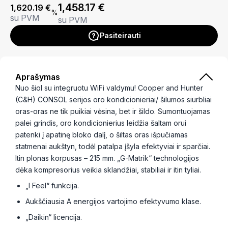
1,458.17
€
1,620.19
€
%
su PVM
su PVM
Pasiteirauti
Aprašymas
Nuo šiol su integruotu WiFi valdymu! Cooper and Hunter
(C&H) CONSOL serijos oro kondicionieriai/ šilumos siurbliai
oras-oras ne tik puikiai vėsina, bet ir šildo. Sumontuojamas
palei grindis, oro kondicionierius leidžia šaltam orui
patenki į apatinę bloko dalį, o šiltas oras išpučiamas
statmenai aukštyn, todėl patalpa įšyla efektyviai ir sparčiai.
Itin plonas korpusas – 215 mm. „G-Matrik“ technologijos
dėka kompresorius veikia sklandžiai, stabiliai ir itin tyliai.
„I Feel“ funkcija.
Aukščiausia A energijos vartojimo efektyvumo klase.
„Daikin“ licencija.