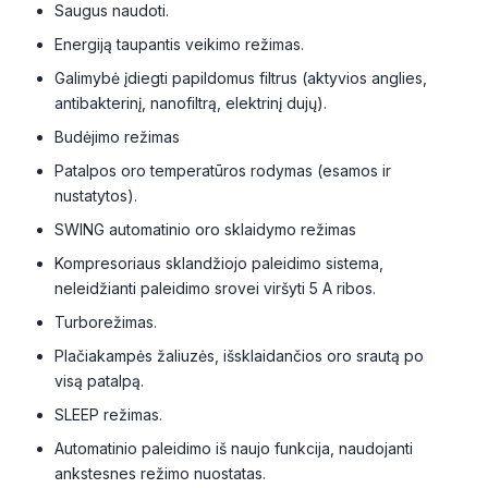
Saugus naudoti.
Energiją taupantis veikimo režimas.
Galimybė įdiegti papildomus filtrus (aktyvios anglies,
antibakterinį, nanofiltrą, elektrinį dujų).
Budėjimo režimas
Patalpos oro temperatūros rodymas (esamos ir
nustatytos).
SWING automatinio oro sklaidymo režimas
Kompresoriaus sklandžiojo paleidimo sistema,
neleidžianti paleidimo srovei viršyti 5 A ribos.
Turborežimas.
Plačiakampės žaliuzės, išsklaidančios oro srautą po
visą patalpą.
SLЕЕР režimas.
Automatinio paleidimo iš naujo funkcija, naudojanti
ankstesnes režimo nuostatas.