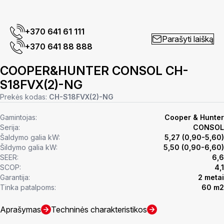
+370 641 61 111
Parašyti laišką
+370 641 88 888
COOPER&HUNTER CONSOL CH-
S18FVX(2)-NG
Prekės kodas:
CH-S18FVX(2)-NG
Gamintojas:
Cooper & Hunter
Serija:
CONSOL
Šaldymo galia kW:
5,27 (0,90-5,60)
Šildymo galia kW:
5,50 (0,90-6,60)
SEER:
6,6
SCOP:
4,1
Garantija:
2 metai
Tinka patalpoms:
60 m2
Aprašymas
Techninės charakteristikos