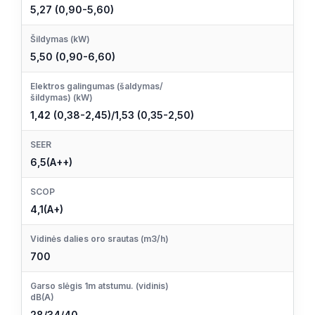
5,27 (0,90-5,60)
Šildymas (kW)
5,50 (0,90-6,60)
Elektros galingumas (šaldymas/
šildymas) (kW)
1,42 (0,38-2,45)/1,53 (0,35-2,50)
SEER
6,5(A++)
SCOP
4,1(A+)
Vidinės dalies oro srautas (m3/h)
700
Garso slėgis 1m atstumu. (vidinis)
dB(A)
28/34/40