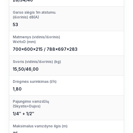
Garso slėgis 1m atstumu.
(išorinis) dB(A)
53
Matmenys (vidinis/išorinis)
WxHxD (mm)
700x600x215 / 788x697x283
Svoris (vidinis/išorinis) (kg)
15,50/46,00
Drėgmės surinkimas (l/h)
1,80
Pajungimo vamzdžių
(Skystis+Dujos)
1/4″ + 1/2″
Maksimalus vamzdyno ilgis (m)