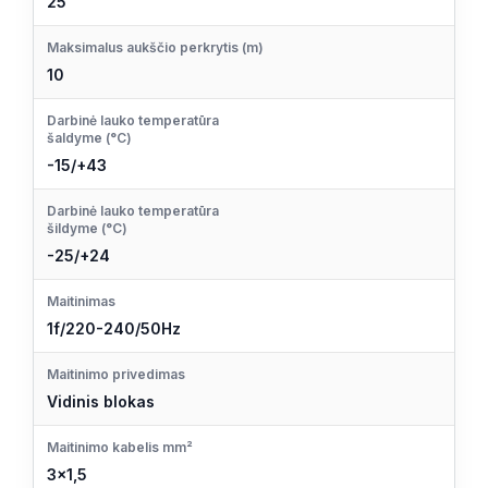
25
Maksimalus aukščio perkrytis (m)
10
Darbinė lauko temperatūra
šaldyme (°C)
-15/+43
Darbinė lauko temperatūra
šildyme (°C)
-25/+24
Maitinimas
1f/220-240/50Hz
Maitinimo privedimas
Vidinis blokas
Maitinimo kabelis mm²
3×1,5