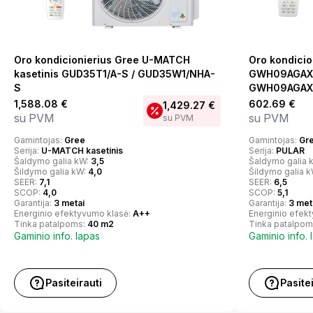
Oro kondicionierius Gree U-MATCH
Oro kondicio
kasetinis GUD35T1/A-S / GUD35W1/NHA-
GWH09AGAXB
S
GWH09AGAXB-
1,588.08
€
602.69
€
1,429.27
€
su PVM
su PVM
su PVM
Gamintojas:
Gree
Gamintojas:
Gr
Serija:
U-MATCH kasetinis
Serija:
PULAR
Šaldymo galia kW:
3,5
Šaldymo galia 
Šildymo galia kW:
4,0
Šildymo galia 
SEER:
7,1
SEER:
6,5
SCOP:
4,0
SCOP:
5,1
Garantija:
3 metai
Garantija:
3 met
Energinio efektyvumo klasė:
A++
Energinio efek
Tinka patalpoms:
40 m2
Tinka patalpom
Gaminio info. lapas
Gaminio info. 
Pasiteirauti
Pasite