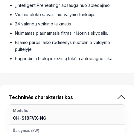
„Intelligent Preheating“ apsauga nuo apledėjimo.
Vidinio bloko savaiminio valymo funkcija.
24 valandų veikimo laikmatis.
Nuimamas plaunamasis filtras ir išorinis skydelis.
Esamo paros laiko rodmenys nuotolinio valdymo
pultelyje.
Pagrindinių blokų ir režimų trikčių autodiagnostika.
Techninės charakteristikos
Modelis
CH-S18FVX-NG
Šaldymas (kW)