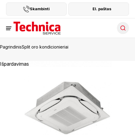
Skambinti
El. paštas
Searc
Pagrindinis
Split oro kondicionieriai
Išpardavimas