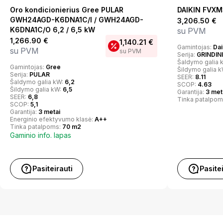
Oro kondicionierius Gree PULAR
DAIKIN FVX
GWH24AGD-K6DNA1C/I / GWH24AGD-
3,206.50
€
K6DNA1C/O 6,2 / 6,5 kW
su PVM
1,266.90
€
1,140.21
€
Gamintojas:
Dai
su PVM
su PVM
Serija:
GRINDIN
Šaldymo galia 
Gamintojas:
Gree
Šildymo galia 
Serija:
PULAR
SEER:
8.11
Šaldymo galia kW:
6,2
SCOP:
4.63
Šildymo galia kW:
6,5
Garantija:
3 met
SEER:
6,8
Tinka patalpom
SCOP:
5,1
Garantija:
3 metai
Energinio efektyvumo klasė:
A++
Tinka patalpoms:
70 m2
Gaminio info. lapas
Pasiteirauti
Pasite