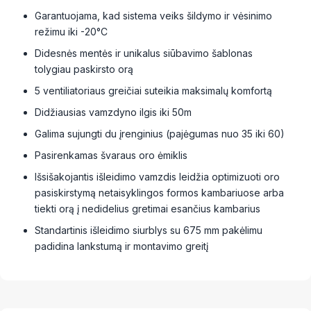
Garantuojama, kad sistema veiks šildymo ir vėsinimo
režimu iki -20°C
Didesnės mentės ir unikalus siūbavimo šablonas
tolygiau paskirsto orą
5 ventiliatoriaus greičiai suteikia maksimalų komfortą
Didžiausias vamzdyno ilgis iki 50m
Galima sujungti du įrenginius (pajėgumas nuo 35 iki 60)
Pasirenkamas švaraus oro ėmiklis
Išsišakojantis išleidimo vamzdis leidžia optimizuoti oro
pasiskirstymą netaisyklingos formos kambariuose arba
tiekti orą į nedidelius gretimai esančius kambarius
Standartinis išleidimo siurblys su 675 mm pakėlimu
padidina lankstumą ir montavimo greitį