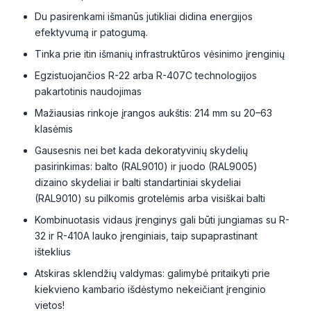
Du pasirenkami išmanūs jutikliai didina energijos
efektyvumą ir patogumą.
Tinka prie itin išmanių infrastruktūros vėsinimo įrenginių
Egzistuojančios R-22 arba R-407C technologijos
pakartotinis naudojimas
Mažiausias rinkoje įrangos aukštis: 214 mm su 20–63
klasėmis
Gausesnis nei bet kada dekoratyvinių skydelių
pasirinkimas: balto (RAL9010) ir juodo (RAL9005)
dizaino skydeliai ir balti standartiniai skydeliai
(RAL9010) su pilkomis grotelėmis arba visiškai balti
Kombinuotasis vidaus įrenginys gali būti jungiamas su R-
32 ir R-410A lauko įrenginiais, taip supaprastinant
išteklius
Atskiras sklendžių valdymas: galimybė pritaikyti prie
kiekvieno kambario išdėstymo nekeičiant įrenginio
vietos!