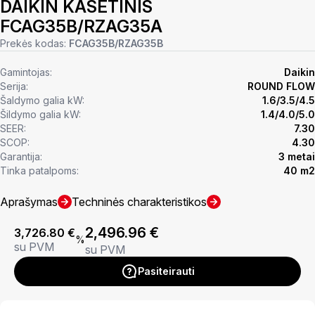
DAIKIN KASETINIS
FCAG35B/RZAG35A
Prekės kodas:
FCAG35B/RZAG35B
Gamintojas:
Daikin
Serija:
ROUND FLOW
Šaldymo galia kW:
1.6/3.5/4.5
Šildymo galia kW:
1.4/4.0/5.0
SEER:
7.30
SCOP:
4.30
Garantija:
3 metai
Tinka patalpoms:
40 m2
Aprašymas
Techninės charakteristikos
2,496.96
€
3,726.80
€
%
su PVM
su PVM
Pasiteirauti