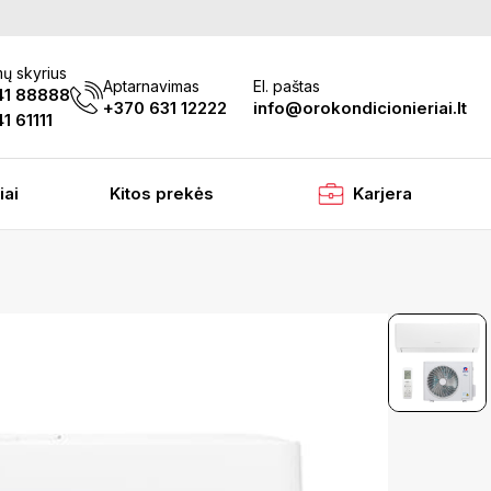
ų skyrius
Aptarnavimas
El. paštas
41 88888
+370 631 12222
info@orokondicionieriai.lt
1 61111
iai
Kitos prekės
Karjera