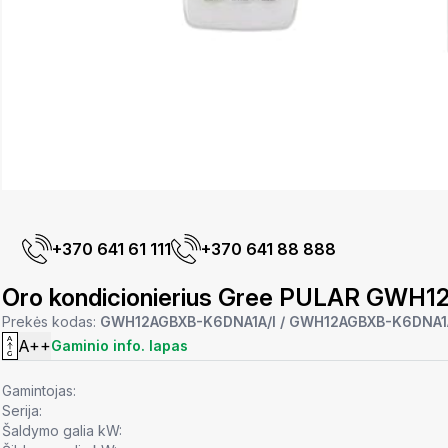
+370 641 61 111
+370 641 88 888
Oro kondicionierius Gree PULAR GW
Prekės kodas:
GWH12AGBXB-K6DNA1A/I / GWH12AGBXB-K6DNA1
A++
Gaminio info. lapas
Gamintojas:
Serija:
Šaldymo galia kW: