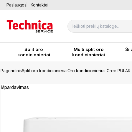
Paslaugos
Kontaktai
Split oro
Multi split oro
Šil
kondicionieriai
kondicionieriai
Pagrindinis
Split oro kondicionieriai
Oro kondicionierius Gree PUL
Išpardavimas