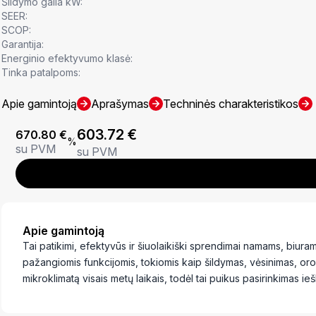
Šildymo galia kW:
SEER:
SCOP:
Garantija:
Energinio efektyvumo klasė:
Tinka patalpoms:
Apie gamintoją
Aprašymas
Techninės charakteristikos
603.72
€
670.80
€
%
su PVM
su PVM
Apie gamintoją
Tai patikimi, efektyvūs ir šiuolaikiški sprendimai namams, biur
pažangiomis funkcijomis, tokiomis kaip šildymas, vėsinimas, oro
mikroklimatą visais metų laikais, todėl tai puikus pasirinkimas