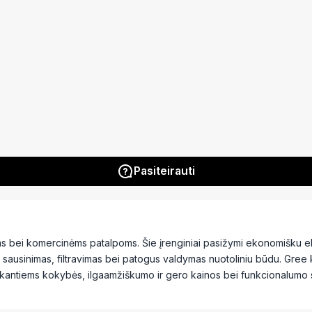
Pasiteirauti
ams bei komercinėms patalpoms. Šie įrenginiai pasižymi ekonomišku ele
 sausinimas, filtravimas bei patogus valdymas nuotoliniu būdu. Gree 
 ieškantiems kokybės, ilgaamžiškumo ir gero kainos bei funkcionalumo 