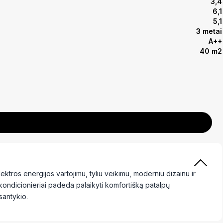
3,4
6,1
5,1
3 metai
A++
40 m2
ktros energijos vartojimu, tyliu veikimu, moderniu dizainu ir
kondicionieriai padeda palaikyti komfortišką patalpų
santykio.