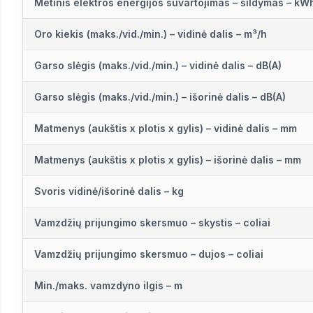
Metinis elektros energijos suvartojimas – šildymas – kW
Oro kiekis (maks./vid./min.) – vidinė dalis – m³/h
Garso slėgis (maks./vid./min.) – vidinė dalis – dB(A)
Garso slėgis (maks./vid./min.) – išorinė dalis – dB(A)
Matmenys (aukštis x plotis x gylis) – vidinė dalis – mm
Matmenys (aukštis x plotis x gylis) – išorinė dalis – mm
Svoris vidinė/išorinė dalis – kg
Vamzdžių prijungimo skersmuo – skystis – coliai
Vamzdžių prijungimo skersmuo – dujos – coliai
Min./maks. vamzdyno ilgis – m