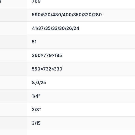
h
769
590/520/480/400/350/320/280
41/37/35/33/30/26/24
51
260x779x185
550x732x330
8,0/25
1/4”
3/8”
3/15