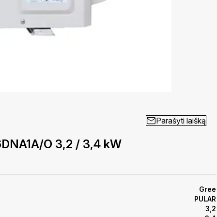
Parašyti laišką
DNA1A/O 3,2 / 3,4 kW
Gree
PULAR
3,2