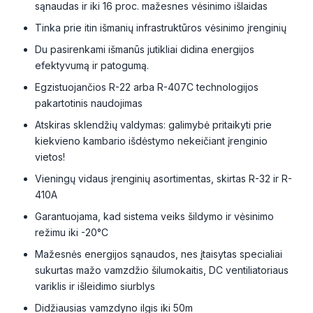
sąnaudas ir iki 16 proc. mažesnes vėsinimo išlaidas
Tinka prie itin išmanių infrastruktūros vėsinimo įrenginių
Du pasirenkami išmanūs jutikliai didina energijos
efektyvumą ir patogumą.
Egzistuojančios R-22 arba R-407C technologijos
pakartotinis naudojimas
Atskiras sklendžių valdymas: galimybė pritaikyti prie
kiekvieno kambario išdėstymo nekeičiant įrenginio
vietos!
Vieningų vidaus įrenginių asortimentas, skirtas R-32 ir R-
410A
Garantuojama, kad sistema veiks šildymo ir vėsinimo
režimu iki -20°C
Mažesnės energijos sąnaudos, nes įtaisytas specialiai
sukurtas mažo vamzdžio šilumokaitis, DC ventiliatoriaus
variklis ir išleidimo siurblys
Didžiausias vamzdyno ilgis iki 50m