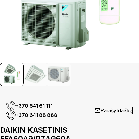
+370 641 61 111
Parašyti laišką
+370 641 88 888
DAIKIN KASETINIS
FFA60A9/RZAG60A