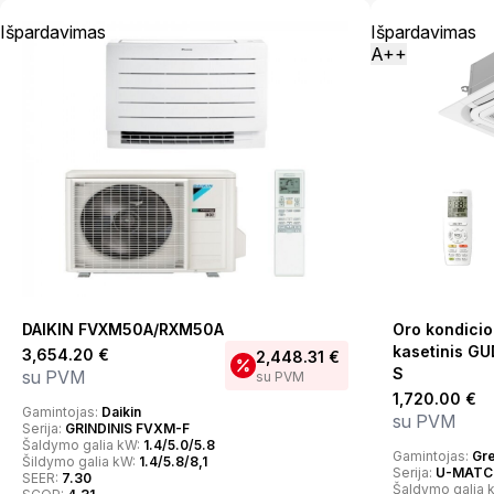
Išpardavimas
Išpardavimas
A++
DAIKIN FVXM50A/RXM50A
Oro kondici
kasetinis G
3,654.20
€
2,448.31
€
S
su PVM
su PVM
1,720.00
€
Gamintojas:
Daikin
su PVM
Serija:
GRINDINIS FVXM-F
Šaldymo galia kW:
1.4/5.0/5.8
Gamintojas:
Gr
Šildymo galia kW:
1.4/5.8/8,1
Serija:
U-MATCH
SEER:
7.30
Šaldymo galia 