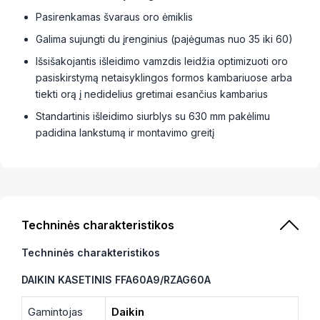
Pasirenkamas švaraus oro ėmiklis
Galima sujungti du įrenginius (pajėgumas nuo 35 iki 60)
Išsišakojantis išleidimo vamzdis leidžia optimizuoti oro
pasiskirstymą netaisyklingos formos kambariuose arba
tiekti orą į nedidelius gretimai esančius kambarius
Standartinis išleidimo siurblys su 630 mm pakėlimu
padidina lankstumą ir montavimo greitį
Techninės charakteristikos
Techninės charakteristikos
DAIKIN KASETINIS FFA60A9/RZAG60A
Gamintojas
Daikin