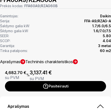
Prekės kodas:
FFA60A9/RZAG60B
Gamintojas:
Daikin
Serija:
FFA-A9/RZAG-A
Šaldymo galia kW:
1.7/6.0/6.5
Šildymo galia kW:
1.6/7.0/7.5
SEER:
5.80
SCOP:
4.04
Garantija:
3 metai
Tinka patalpoms:
60 m2
Aprašymas
Techninės charakteristikos
3,137.41
€
4,682.70
€
%
su PVM
su PVM
Pasiteirauti
Aprašymas