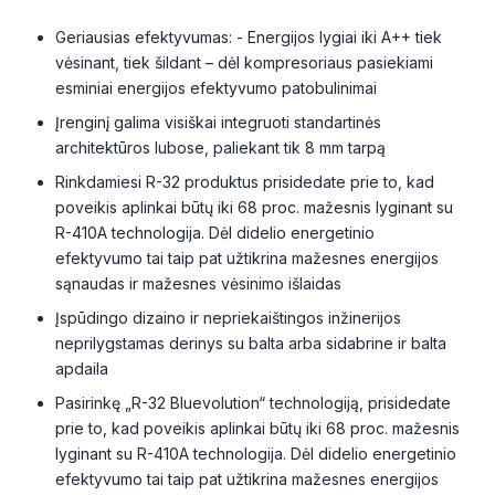
Geriausias efektyvumas: - Energijos lygiai iki A++ tiek
vėsinant, tiek šildant – dėl kompresoriaus pasiekiami
esminiai energijos efektyvumo patobulinimai
Įrenginį galima visiškai integruoti standartinės
architektūros lubose, paliekant tik 8 mm tarpą
Rinkdamiesi R-32 produktus prisidedate prie to, kad
poveikis aplinkai būtų iki 68 proc. mažesnis lyginant su
R-410A technologija. Dėl didelio energetinio
efektyvumo tai taip pat užtikrina mažesnes energijos
sąnaudas ir mažesnes vėsinimo išlaidas
Įspūdingo dizaino ir nepriekaištingos inžinerijos
neprilygstamas derinys su balta arba sidabrine ir balta
apdaila
Pasirinkę „R-32 Bluevolution“ technologiją, prisidedate
prie to, kad poveikis aplinkai būtų iki 68 proc. mažesnis
lyginant su R-410A technologija. Dėl didelio energetinio
efektyvumo tai taip pat užtikrina mažesnes energijos