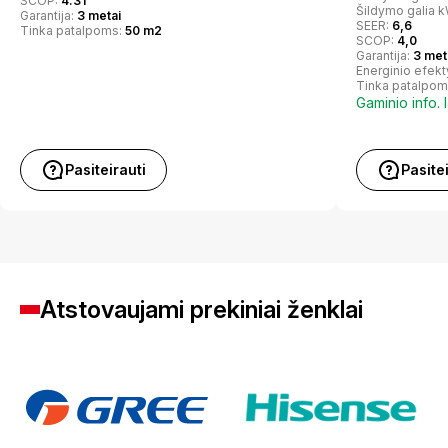
SCOP:
4.31
Šildymo galia 
Garantija:
3 metai
SEER:
6,6
Tinka patalpoms:
50 m2
SCOP:
4,0
Garantija:
3 met
Energinio efek
Tinka patalpom
Gaminio info. 
Pasiteirauti
Pasite
Atstovaujami prekiniai ženklai