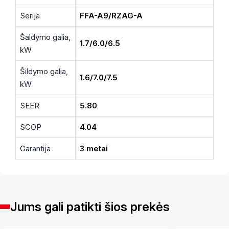
Serija
FFA-A9/RZAG-A
Šaldymo galia,
1.7/6.0/6.5
kW
Šildymo galia,
1.6/7.0/7.5
kW
SEER
5.80
SCOP
4.04
Garantija
3 metai
Jums gali patikti šios prekės