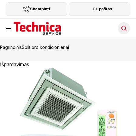
Skambinti
El. paštas
Searc
Pagrindinis
Split oro kondicionieriai
Išpardavimas