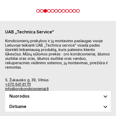
UAB „Technica Service“
Kondicionierių prekybos ir jų montavimo paslaugas visoje
Lietuvoje teikianti UAB „Technica service“ visada padės
išsirinkti tinkamiausią produktą, kuris pateisins kliento
lūkesčius. Mūsų siūlomos prekės : oro kondicionieriai, šilumos
siurbliai oras oras, šilumos siurbliai oras vanduo,
rekuperacinės vėdinimo sistemos, jų montavimas, priežiūra ir
remontas.
S. Žukausko g. 39, Vilnius
+370 641 61 111
info@orokondicionieriai.lt
Nuorodos
Dirbame