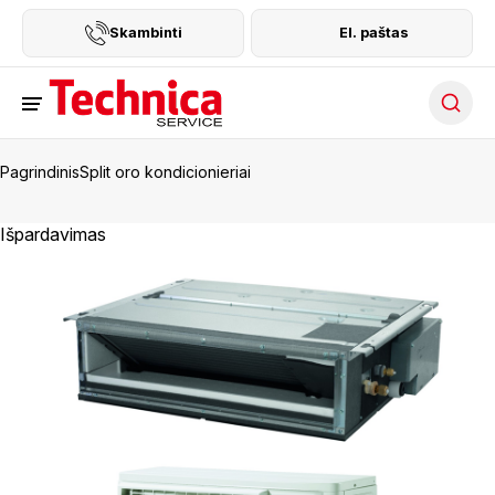
Skambinti
El. paštas
Searc
Pagrindinis
Split oro kondicionieriai
Išpardavimas