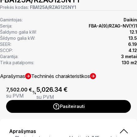
Prekės kodas:
FBA125A/RZAG125NY1
Gamintojas:
Daikin
Serija:
FBA-A(9)/RZAG-NV(Y)1
Šaldymo galia kW:
12.1
Šildymo galia kW:
13.5
SEER:
6.19
SCOP:
4.12
Garantija:
3 metai
Tinka patalpoms:
130 m2
Aprašymas
Techninės charakteristikos
5,026.34
€
7,502.00
€
%
su PVM
su PVM
Pasiteirauti
Aprašymas