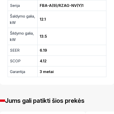
Serija
FBA-A(9)/RZAG-NV(Y)1
Šaldymo galia,
12.1
kW
Šildymo galia,
13.5
kW
SEER
6.19
SCOP
4.12
Garantija
3 metai
Jums gali patikti šios prekės