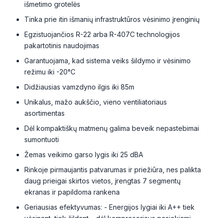
išmetimo grotelės
Tinka prie itin išmanių infrastruktūros vėsinimo įrenginių
Egzistuojančios R-22 arba R-407C technologijos
pakartotinis naudojimas
Garantuojama, kad sistema veiks šildymo ir vėsinimo
režimu iki -20°C
Didžiausias vamzdyno ilgis iki 85m
Unikalus, mažo aukščio, vieno ventiliatoriaus
asortimentas
Dėl kompaktiškų matmenų galima beveik nepastebimai
sumontuoti
Žemas veikimo garso lygis iki 25 dBA
Rinkoje pirmaujantis patvarumas ir priežiūra, nes palikta
daug prieigai skirtos vietos, įrengtas 7 segmentų
ekranas ir papildoma rankena
Geriausias efektyvumas: - Energijos lygiai iki A++ tiek