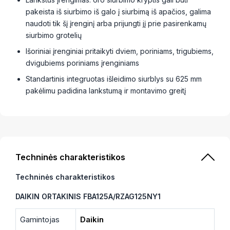
pakeista iš siurbimo iš galo į siurbimą iš apačios, galima
naudoti tik šį įrenginį arba prijungti jį prie pasirenkamų
siurbimo grotelių
Išoriniai įrenginiai pritaikyti dviem, poriniams, trigubiems,
dvigubiems poriniams įrenginiams
Standartinis integruotas išleidimo siurblys su 625 mm
pakėlimu padidina lankstumą ir montavimo greitį
Techninės charakteristikos
Techninės charakteristikos
DAIKIN ORTAKINIS FBA125A/RZAG125NY1
Gamintojas
Daikin