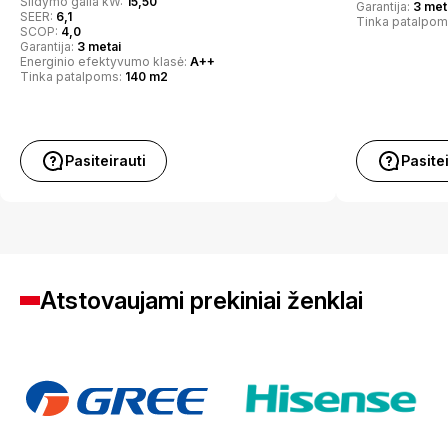
Šildymo galia kW:
15,50
Garantija:
3 met
SEER:
6,1
Tinka patalpom
SCOP:
4,0
Garantija:
3 metai
Energinio efektyvumo klasė:
A++
Tinka patalpoms:
140 m2
Pasiteirauti
Pasite
Atstovaujami prekiniai ženklai