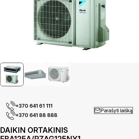
+370 641 61 111
Parašyti laišką
+370 641 88 888
DAIKIN ORTAKINIS
FBA125A/RZAG125NY1