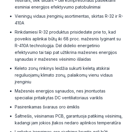
vėsinant, tiek šildant – dėl kompresoriaus pasiekiami
esminiai energijos efektyvumo patobulinimai
Vieningų vidaus įrenginių asortimentas, skirtas R-32 ir R-
410A
Rinkdamiesi R-32 produktus prisidedate prie to, kad
poveikis aplinkai būtų iki 68 proc. mažesnis lyginant su
R-410A technologija. Dėl didelio energetinio
efektyvumo tai taip pat užtikrina mažesnes energijos
sąnaudas ir mažesnes vėsinimo išlaidas
Keleto zonų rinkinys leidžia sukurti keletą atskirai
reguliuojamų klimato zonų, palaikomų vienu vidaus
įrenginiu
Mažesnės energijos sąnaudos, nes įmontuotas
specialiai pritaikytas DC ventiliatoriaus variklis
Pasirenkamas švaraus oro ėmiklis
Šaltnešis, vėsinamas PCB, garantuoja patikimą vėsinimą,
kadangi jam jokios įtakos nedaro aplinkos temperatūra
Lankstus įrengimas: oro siurbimo kryptis gali būti