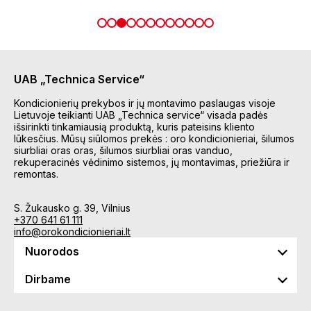
UAB „Technica Service“
Kondicionierių prekybos ir jų montavimo paslaugas visoje
Lietuvoje teikianti UAB „Technica service“ visada padės
išsirinkti tinkamiausią produktą, kuris pateisins kliento
lūkesčius. Mūsų siūlomos prekės : oro kondicionieriai, šilumos
siurbliai oras oras, šilumos siurbliai oras vanduo,
rekuperacinės vėdinimo sistemos, jų montavimas, priežiūra ir
remontas.
S. Žukausko g. 39, Vilnius
+370 641 61 111
info@orokondicionieriai.lt
Nuorodos
Dirbame