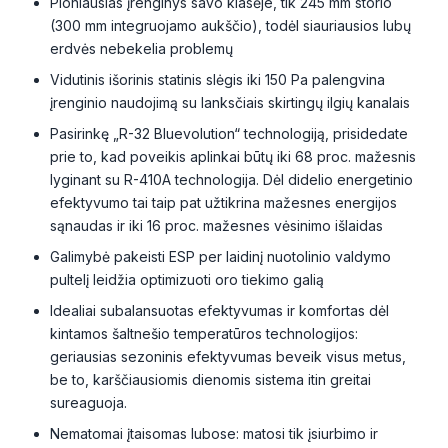
Ploniausias įrenginys savo klasėje, tik 245 mm storio
(300 mm integruojamo aukščio), todėl siauriausios lubų
erdvės nebekelia problemų
Vidutinis išorinis statinis slėgis iki 150 Pa palengvina
įrenginio naudojimą su lanksčiais skirtingų ilgių kanalais
Pasirinkę „R-32 Bluevolution“ technologiją, prisidedate
prie to, kad poveikis aplinkai būtų iki 68 proc. mažesnis
lyginant su R-410A technologija. Dėl didelio energetinio
efektyvumo tai taip pat užtikrina mažesnes energijos
sąnaudas ir iki 16 proc. mažesnes vėsinimo išlaidas
Galimybė pakeisti ESP per laidinį nuotolinio valdymo
pultelį leidžia optimizuoti oro tiekimo galią
Idealiai subalansuotas efektyvumas ir komfortas dėl
kintamos šaltnešio temperatūros technologijos:
geriausias sezoninis efektyvumas beveik visus metus,
be to, karščiausiomis dienomis sistema itin greitai
sureaguoja.
Nematomai įtaisomas lubose: matosi tik įsiurbimo ir