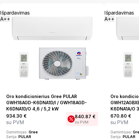
Išpardavimas
Išpardavimas
A++
A++
Oro kondicionierius Gree PULAR
Oro kondicio
GWH18AGD-K6DNA1D/I / GWH18AGD-
GWH12AGBXB
K6DNA1D/O 4,6 / 5,2 kW
K6DNA1A/O 3,
934.30
€
670.80
€
840.87
€
su PVM
su PVM
su PVM
Gamintojas:
Gree
Gamintojas:
Gr
Serija:
PULAR
Serija:
PULAR