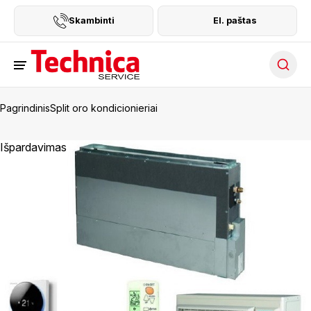
Skambinti
El. paštas
Searc
Pagrindinis
Split oro kondicionieriai
Išpardavimas