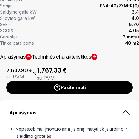
Serija:
FNA-A9/RXM-R(9)
Šaldymo galia kW:
3.4
Šildymo galia kW:
4.0
SEER:
5.70
SCOP:
4.05
Garantija:
3 metai
Tinka patalpoms:
40 m2
Aprašymas
Techninės charakteristikos
1,767.33
€
2,637.80
€
%
su PVM
su PVM
Pasiteirauti
Aprašymas
Nepastebimai įmontuojama į sieną: matyti tik įsiurbimo ir
išleidimo grotelės