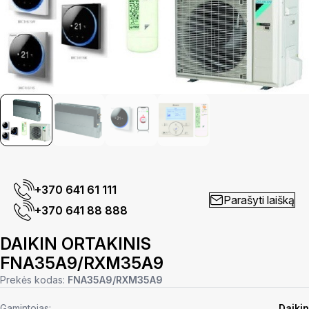
+370 641 61 111
Parašyti laišką
+370 641 88 888
DAIKIN ORTAKINIS
FNA35A9/RXM35A9
Prekės kodas:
FNA35A9/RXM35A9
Gamintojas:
Daikin