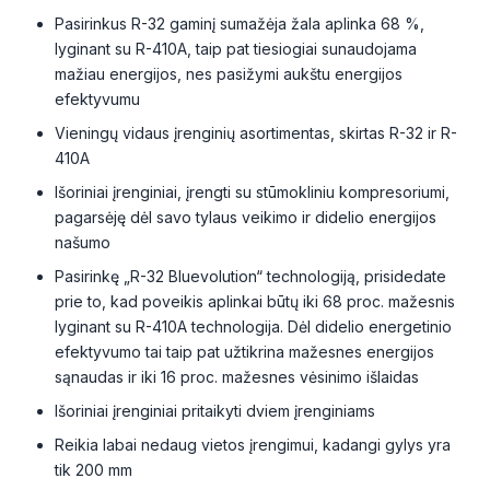
Pasirinkus R-32 gaminį sumažėja žala aplinka 68 %,
lyginant su R-410A, taip pat tiesiogiai sunaudojama
mažiau energijos, nes pasižymi aukštu energijos
efektyvumu
Vieningų vidaus įrenginių asortimentas, skirtas R-32 ir R-
410A
Išoriniai įrenginiai, įrengti su stūmokliniu kompresoriumi,
pagarsėję dėl savo tylaus veikimo ir didelio energijos
našumo
Pasirinkę „R-32 Bluevolution“ technologiją, prisidedate
prie to, kad poveikis aplinkai būtų iki 68 proc. mažesnis
lyginant su R-410A technologija. Dėl didelio energetinio
efektyvumo tai taip pat užtikrina mažesnes energijos
sąnaudas ir iki 16 proc. mažesnes vėsinimo išlaidas
Išoriniai įrenginiai pritaikyti dviem įrenginiams
Reikia labai nedaug vietos įrengimui, kadangi gylys yra
tik 200 mm