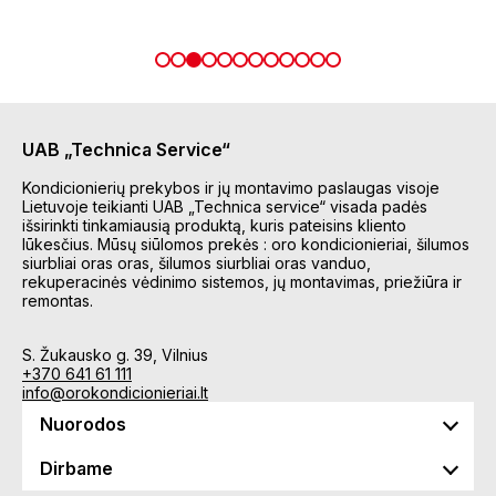
UAB „Technica Service“
Kondicionierių prekybos ir jų montavimo paslaugas visoje
Lietuvoje teikianti UAB „Technica service“ visada padės
išsirinkti tinkamiausią produktą, kuris pateisins kliento
lūkesčius. Mūsų siūlomos prekės : oro kondicionieriai, šilumos
siurbliai oras oras, šilumos siurbliai oras vanduo,
rekuperacinės vėdinimo sistemos, jų montavimas, priežiūra ir
remontas.
S. Žukausko g. 39, Vilnius
+370 641 61 111
info@orokondicionieriai.lt
Nuorodos
Dirbame