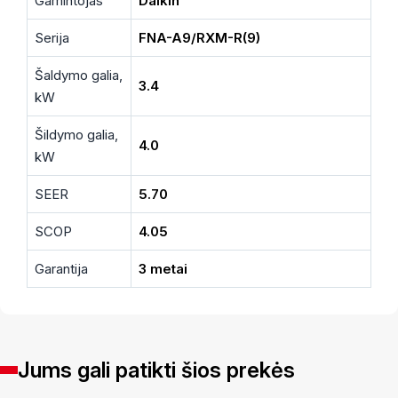
Gamintojas
Daikin
Serija
FNA-A9/RXM-R(9)
Šaldymo galia,
3.4
kW
Šildymo galia,
4.0
kW
SEER
5.70
SCOP
4.05
Garantija
3 metai
Jums gali patikti šios prekės