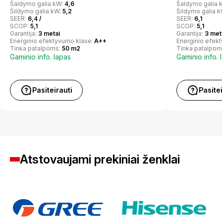
Šaldymo galia kW:
4,6
Šaldymo galia 
Šildymo galia kW:
5,2
Šildymo galia 
SEER:
6,4 /
SEER:
6,1
SCOP:
5,1
SCOP:
5,1
Garantija:
3 metai
Garantija:
3 met
Energinio efektyvumo klasė:
A++
Energinio efek
Tinka patalpoms:
50 m2
Tinka patalpom
Gaminio info. lapas
Gaminio info. 
Pasiteirauti
Pasite
Atstovaujami prekiniai ženklai