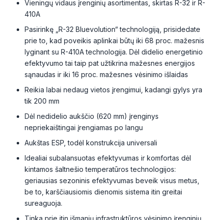
Vieningų vidaus įrenginių asortimentas, skirtas R-32 ir R-
410A
Pasirinkę „R-32 Bluevolution“ technologiją, prisidedate
prie to, kad poveikis aplinkai būtų iki 68 proc. mažesnis
lyginant su R-410A technologija. Dėl didelio energetinio
efektyvumo tai taip pat užtikrina mažesnes energijos
sąnaudas ir iki 16 proc. mažesnes vėsinimo išlaidas
Reikia labai nedaug vietos įrengimui, kadangi gylys yra
tik 200 mm
Dėl nedidelio aukščio (620 mm) įrenginys
nepriekaištingai įrengiamas po langu
Aukštas ESP, todėl konstrukcija universali
Idealiai subalansuotas efektyvumas ir komfortas dėl
kintamos šaltnešio temperatūros technologijos:
geriausias sezoninis efektyvumas beveik visus metus,
be to, karščiausiomis dienomis sistema itin greitai
sureaguoja.
Tinka prie itin išmanių infrastruktūros vėsinimo įrenginių