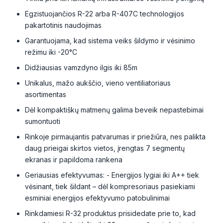
Egzistuojančios R-22 arba R-407C technologijos
pakartotinis naudojimas
Garantuojama, kad sistema veiks šildymo ir vėsinimo
režimu iki -20°C
Didžiausias vamzdyno ilgis iki 85m
Unikalus, mažo aukščio, vieno ventiliatoriaus
asortimentas
Dėl kompaktiškų matmenų galima beveik nepastebimai
sumontuoti
Rinkoje pirmaujantis patvarumas ir priežiūra, nes palikta
daug prieigai skirtos vietos, įrengtas 7 segmentų
ekranas ir papildoma rankena
Geriausias efektyvumas: - Energijos lygiai iki A++ tiek
vėsinant, tiek šildant – dėl kompresoriaus pasiekiami
esminiai energijos efektyvumo patobulinimai
Rinkdamiesi R-32 produktus prisidedate prie to, kad