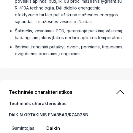
poveikis aplinkai būtų iki 68 proc. mažesnis lyginant su
R-410A technologija. Dėl didelio energetinio
efektyvumo tai taip pat užtikrina mažesnes energijos
sąnaudas ir mažesnes vėsinimo išlaidas
Šaltnešis, vėsinamas PCB, garantuoja patikimą vėsinimą,
kadangi jam jokios įtakos nedaro aplinkos temperatūra
Išoriniai įrenginiai pritaikyti dviem, poriniams, trigubiems,
dvigubiems poriniams įrenginiams
Techninės charakteristikos
Techninės charakteristikos
DAIKIN ORTAKINIS FNA35A9/RZAG35B
Gamintojas
Daikin