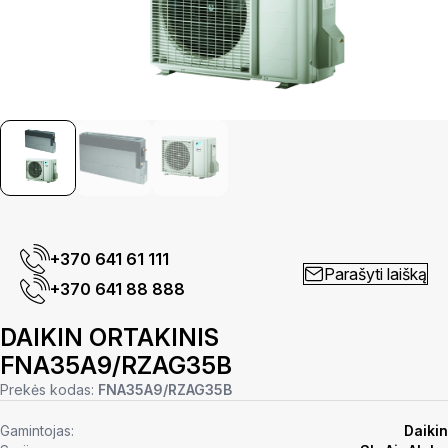
+370 641 61 111
Parašyti laišką
+370 641 88 888
DAIKIN ORTAKINIS
FNA35A9/RZAG35B
Prekės kodas:
FNA35A9/RZAG35B
Gamintojas:
Daikin