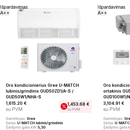
Išpardavimas
Išpardavimas
A++
A++
Oro kondicionierius Gree U-MATCH
Oro kondici
lubinis/grindinis GUD50ZD1/A-S /
ortakinis GU
GUD50W1/NHA-S
GUD100W1/N
1,615.20
€
3,104.91
€
1,453.68
€
su PVM
su PVM
su PVM
Gamintojas:
Gree
Gamintojas:
Gr
Serija:
U-MATCH lubinis/grindinis
Serija:
U-MATCH
Šaldymo galia kW:
5,30
Šaldymo galia 