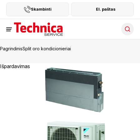
Skambinti
El. paštas
Searc
Pagrindinis
Split oro kondicionieriai
Išpardavimas