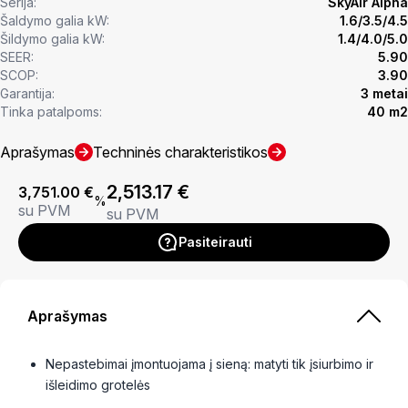
Serija:
SkyAir Alpha
Šaldymo galia kW:
1.6/3.5/4.5
Šildymo galia kW:
1.4/4.0/5.0
SEER:
5.90
SCOP:
3.90
Garantija:
3 metai
Tinka patalpoms:
40 m2
Aprašymas
Techninės charakteristikos
2,513.17
€
3,751.00
€
%
su PVM
su PVM
Pasiteirauti
Aprašymas
Nepastebimai įmontuojama į sieną: matyti tik įsiurbimo ir
išleidimo grotelės