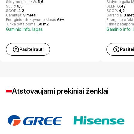
Šildymo galia kW:
5,6
Šildymo galia 
SEER:
6,5
SEER:
6,4 /
SCOP:
4,2
SCOP:
4,2
Garantija:
3 metai
Garantija:
3 met
Energinio efektyvumo klasė:
A++
Energinio efek
Tinka patalpoms:
60 m2
Tinka patalpom
Gaminio info. lapas
Gaminio info. 
Pasiteirauti
Pasite
Atstovaujami prekiniai ženklai