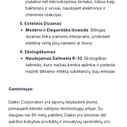
pašalina net mikroskopinius teršalus, tokius kaip
bakterijos ir virusai, naudojant elektronus ir
chemines reakcijas.
5. Estetinis Dizainas
Moderni ir Elegantiška Išvaizda
: Stilingas
dizainas tinka įvairiems interjerams, pridedant
estetinę vertę jūsų namams ar biurui.
6. Ekologiškumas
Naudojamas Šaltnešis R-32
: Ekologiškas
šaltnešis, kuris mažiau kenkia aplinkai ir padeda
mažinti šiltnamio efektą sukeliančių dujų emisijas.
Gamintojas:
Daikin Corporation yra japonų tarptautinė įmonė,
pirmaujanti klimato valdymo technologijų srityje. Su
daugiau nei 90 metų patirtimi, Daikin yra žinomas dėl
aukštos kokybės produktų ir inovatyvių sprendimų oro