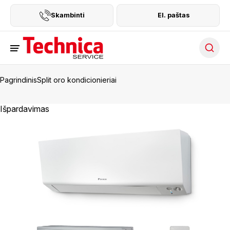
Skambinti
El. paštas
Searc
Pagrindinis
Split oro kondicionieriai
Išpardavimas