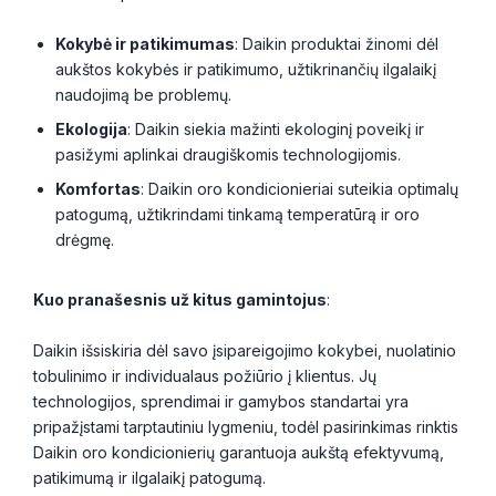
Kokybė ir patikimumas
: Daikin produktai žinomi dėl
aukštos kokybės ir patikimumo, užtikrinančių ilgalaikį
naudojimą be problemų.
Ekologija
: Daikin siekia mažinti ekologinį poveikį ir
pasižymi aplinkai draugiškomis technologijomis.
Komfortas
: Daikin oro kondicionieriai suteikia optimalų
patogumą, užtikrindami tinkamą temperatūrą ir oro
drėgmę.
Kuo pranašesnis už kitus gamintojus
:
Daikin išsiskiria dėl savo įsipareigojimo kokybei, nuolatinio
tobulinimo ir individualaus požiūrio į klientus. Jų
technologijos, sprendimai ir gamybos standartai yra
pripažįstami tarptautiniu lygmeniu, todėl pasirinkimas rinktis
Daikin oro kondicionierių garantuoja aukštą efektyvumą,
patikimumą ir ilgalaikį patogumą.