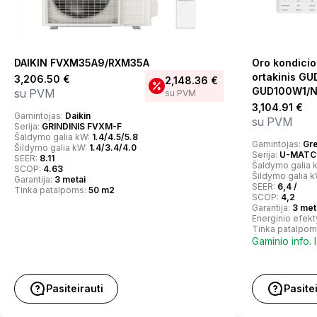
DAIKIN FVXM35A9/RXM35A
Oro kondici
ortakinis GU
3,206.50
€
2,148.36
€
GUD100W1/N
su PVM
su PVM
3,104.91
€
Gamintojas:
Daikin
su PVM
Serija:
GRINDINIS FVXM-F
Šaldymo galia kW:
1.4/4.5/5.8
Gamintojas:
Gr
Šildymo galia kW:
1.4/3.4/4.0
Serija:
U-MATCH
SEER:
8.11
Šaldymo galia 
SCOP:
4.63
Šildymo galia 
Garantija:
3 metai
SEER:
6,4 /
Tinka patalpoms:
50 m2
SCOP:
4,2
Garantija:
3 met
Energinio efek
Tinka patalpom
Gaminio info. 
Pasiteirauti
Pasite