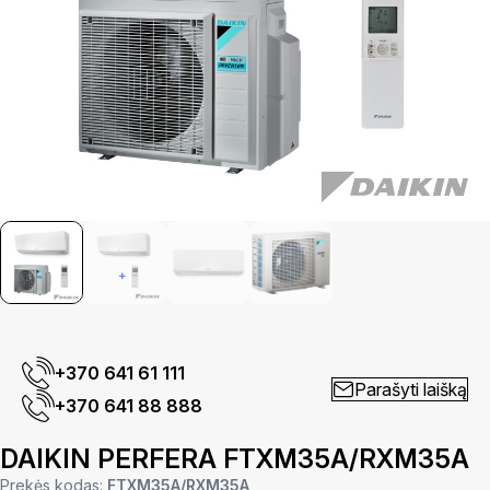
+370 641 61 111
Parašyti laišką
+370 641 88 888
DAIKIN PERFERA FTXM35A/RXM35A
Prekės kodas:
FTXM35A/RXM35A