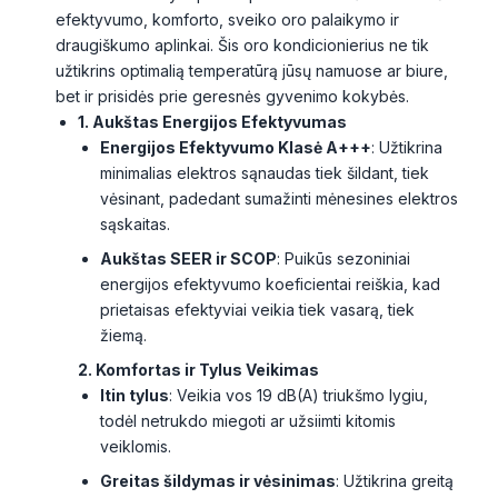
efektyvumo, komforto, sveiko oro palaikymo ir
draugiškumo aplinkai. Šis oro kondicionierius ne tik
užtikrins optimalią temperatūrą jūsų namuose ar biure,
bet ir prisidės prie geresnės gyvenimo kokybės.
1. Aukštas Energijos Efektyvumas
Energijos Efektyvumo Klasė A+++
: Užtikrina
minimalias elektros sąnaudas tiek šildant, tiek
vėsinant, padedant sumažinti mėnesines elektros
sąskaitas.
Aukštas SEER ir SCOP
: Puikūs sezoniniai
energijos efektyvumo koeficientai reiškia, kad
prietaisas efektyviai veikia tiek vasarą, tiek
žiemą.
2. Komfortas ir Tylus Veikimas
Itin tylus
: Veikia vos 19 dB(A) triukšmo lygiu,
todėl netrukdo miegoti ar užsiimti kitomis
veiklomis.
Greitas šildymas ir vėsinimas
: Užtikrina greitą