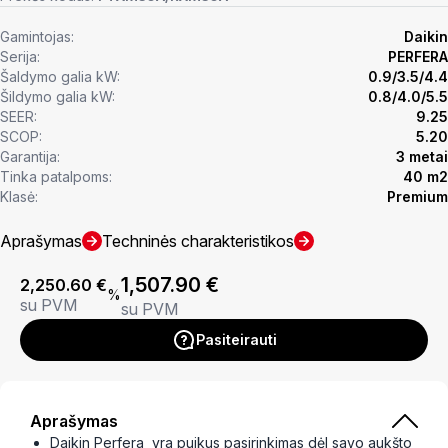
Gamintojas:
Daikin
Serija:
PERFERA
Šaldymo galia kW:
0.9/3.5/4.4
Šildymo galia kW:
0.8/4.0/5.5
SEER:
9.25
SCOP:
5.20
Garantija:
3 metai
Tinka patalpoms:
40 m2
Klasė:
Premium
Aprašymas
Techninės charakteristikos
1,507.90
€
2,250.60
€
%
su PVM
su PVM
Pasiteirauti
Aprašymas
Daikin Perfera yra puikus pasirinkimas dėl savo aukšto