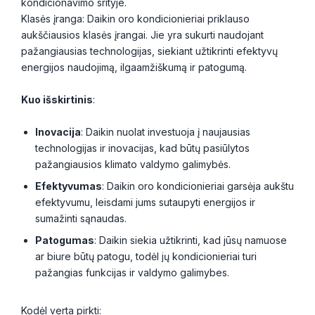
kondicionavimo srityje.
Klasės įranga: Daikin oro kondicionieriai priklauso
aukščiausios klasės įrangai. Jie yra sukurti naudojant
pažangiausias technologijas, siekiant užtikrinti efektyvų
energijos naudojimą, ilgaamžiškumą ir patogumą.
Kuo išskirtini
s
:
Inovacija
: Daikin nuolat investuoja į naujausias
technologijas ir inovacijas, kad būtų pasiūlytos
pažangiausios klimato valdymo galimybės.
Efektyvumas
: Daikin oro kondicionieriai garsėja aukštu
efektyvumu, leisdami jums sutaupyti energijos ir
sumažinti sąnaudas.
Patogumas
: Daikin siekia užtikrinti, kad jūsų namuose
ar biure būtų patogu, todėl jų kondicionieriai turi
pažangias funkcijas ir valdymo galimybes.
Kodėl verta pirkti: