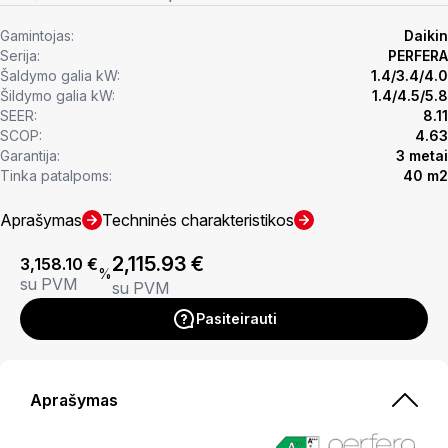
Gamintojas:
Daikin
Serija:
PERFERA
Šaldymo galia kW:
1.4/3.4/4.0
Šildymo galia kW:
1.4/4.5/5.8
SEER:
8.11
SCOP:
4.63
Garantija:
3 metai
Tinka patalpoms:
40 m2
Aprašymas
Techninės charakteristikos
2,115.93
€
3,158.10
€
%
su PVM
su PVM
Pasiteirauti
Aprašymas