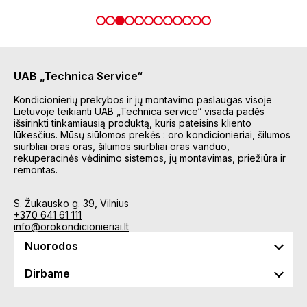
UAB „Technica Service“
Kondicionierių prekybos ir jų montavimo paslaugas visoje
Lietuvoje teikianti UAB „Technica service“ visada padės
išsirinkti tinkamiausią produktą, kuris pateisins kliento
lūkesčius. Mūsų siūlomos prekės : oro kondicionieriai, šilumos
siurbliai oras oras, šilumos siurbliai oras vanduo,
rekuperacinės vėdinimo sistemos, jų montavimas, priežiūra ir
remontas.
S. Žukausko g. 39, Vilnius
+370 641 61 111
info@orokondicionieriai.lt
Nuorodos
Dirbame