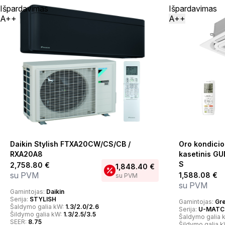
Išpardavimas
Išpardavimas
A++
A++
Daikin Stylish FTXA20CW/CS/CB /
Oro kondici
RXA20A8
kasetinis G
S
2,758.80
€
1,848.40
€
su PVM
1,588.08
€
su PVM
su PVM
Gamintojas:
Daikin
Serija:
STYLISH
Gamintojas:
Gr
Šaldymo galia kW:
1.3/2.0/2.6
Serija:
U-MATCH
Šildymo galia kW:
1.3/2.5/3.5
Šaldymo galia 
SEER:
8.75
Šildymo galia 