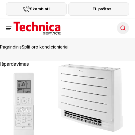
Skambinti
El. paštas
Searc
Pagrindinis
Split oro kondicionieriai
Išpardavimas