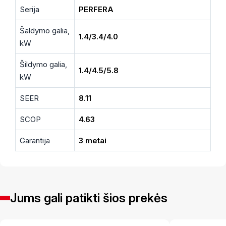
Serija
PERFERA
Šaldymo galia,
1.4/3.4/4.0
kW
Šildymo galia,
1.4/4.5/5.8
kW
SEER
8.11
SCOP
4.63
Garantija
3 metai
Jums gali patikti šios prekės