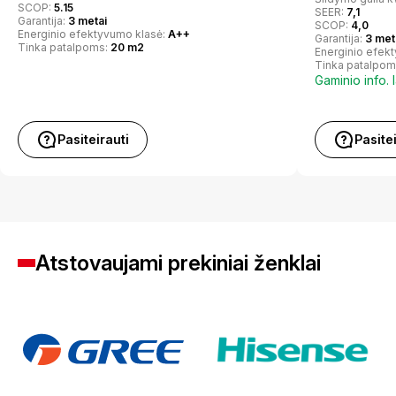
SCOP:
5.15
SEER:
7,1
Garantija:
3 metai
SCOP:
4,0
Energinio efektyvumo klasė:
A++
Garantija:
3 met
Tinka patalpoms:
20 m2
Energinio efek
Tinka patalpom
Gaminio info. 
Pasiteirauti
Pasite
Atstovaujami prekiniai ženklai