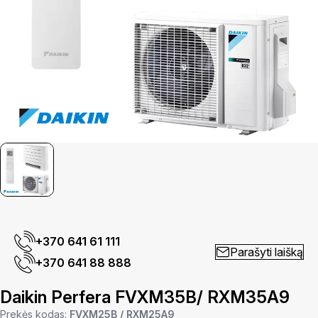
+370 641 61 111
Parašyti laišką
+370 641 88 888
Daikin Perfera FVXM35B/ RXM35A9
Prekės kodas:
FVXM25B / RXM25A9