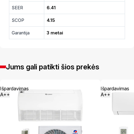
SEER
6.41
SCOP
4.15
Garantija
3 metai
Jums gali patikti šios prekės
Išpardavimas
Išpardavimas
A++
A++