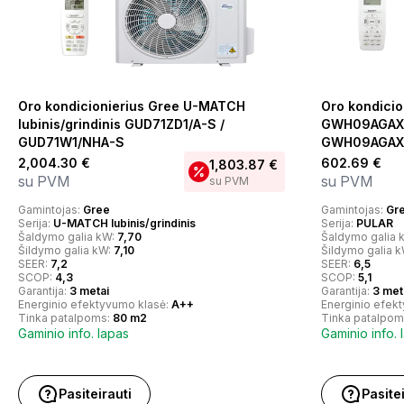
Oro kondicionierius Gree U-MATCH
Oro kondicio
lubinis/grindinis GUD71ZD1/A-S /
GWH09AGAXB
GUD71W1/NHA-S
GWH09AGAXB-
2,004.30
€
602.69
€
1,803.87
€
su PVM
su PVM
su PVM
Gamintojas:
Gree
Gamintojas:
Gr
Serija:
U-MATCH lubinis/grindinis
Serija:
PULAR
Šaldymo galia kW:
7,70
Šaldymo galia 
Šildymo galia kW:
7,10
Šildymo galia 
SEER:
7,2
SEER:
6,5
SCOP:
4,3
SCOP:
5,1
Garantija:
3 metai
Garantija:
3 met
Energinio efektyvumo klasė:
A++
Energinio efek
Tinka patalpoms:
80 m2
Tinka patalpom
Gaminio info. lapas
Gaminio info. 
Pasiteirauti
Pasite