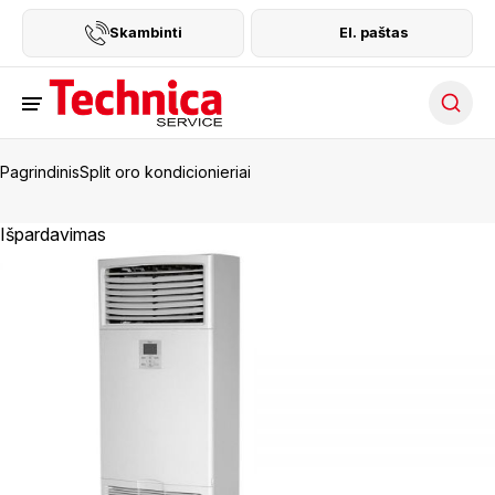
Skambinti
El. paštas
Searc
Pagrindinis
Split oro kondicionieriai
Išpardavimas