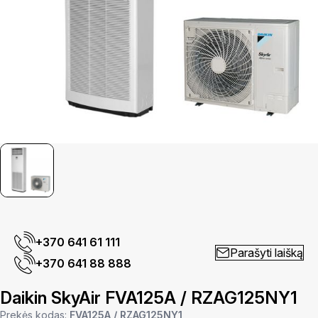
+370 641 61 111
Parašyti laišką
+370 641 88 888
Daikin SkyAir FVA125A / RZAG125NY1
Prekės kodas:
FVA125A / RZAG125NY1