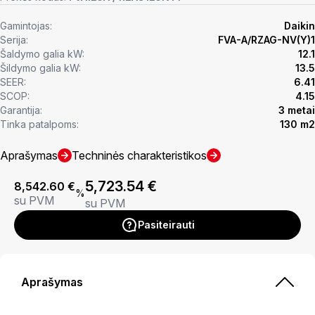
Gamintojas:
Daikin
Serija:
FVA-A/RZAG-NV(Y)1
Šaldymo galia kW:
12.1
Šildymo galia kW:
13.5
SEER:
6.41
SCOP:
4.15
Garantija:
3 metai
Tinka patalpoms:
130 m2
Aprašymas
Techninės charakteristikos
5,723.54
€
8,542.60
€
%
su PVM
su PVM
Pasiteirauti
Aprašymas