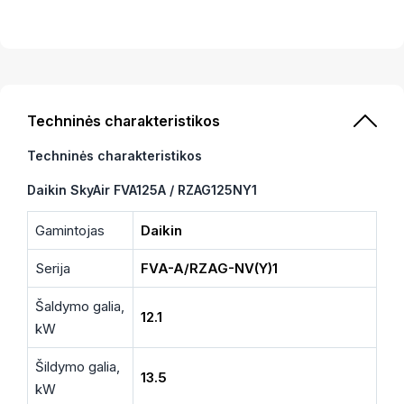
Techninės charakteristikos
Techninės charakteristikos
Daikin SkyAir FVA125A / RZAG125NY1
Gamintojas
Daikin
Serija
FVA-A/RZAG-NV(Y)1
Šaldymo galia,
12.1
kW
Šildymo galia,
13.5
kW