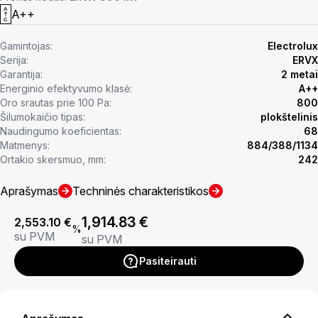
A++
Gamintojas:
Electrolux
Serija:
ERVX
Garantija:
2 metai
Energinio efektyvumo klasė:
A++
Oro srautas prie 100 Pa:
800
Šilumokaičio tipas:
plokštelinis
Naudingumo koeficientas:
68
Matmenys:
884/388/1134
Ortakio skersmuo, mm:
242
Aprašymas
Techninės charakteristikos
1,914.83
€
2,553.10
€
%
su PVM
su PVM
Pasiteirauti