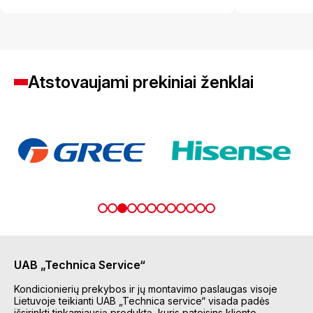
Atstovaujami prekiniai ženklai
UAB „Technica Service“
Kondicionierių prekybos ir jų montavimo paslaugas visoje
Lietuvoje teikianti UAB „Technica service“ visada padės
išsirinkti tinkamiausią produktą, kuris pateisins kliento