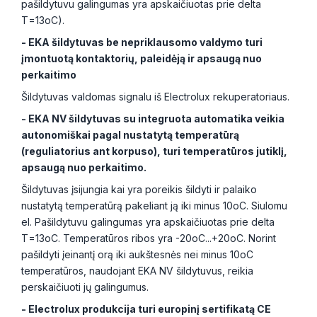
pašildytuvu galingumas yra apskaičiuotas prie delta
T=13oC).
- EKA šildytuvas be nepriklausomo valdymo turi
įmontuotą kontaktorių, paleidėją ir apsaugą nuo
perkaitimo
Šildytuvas valdomas signalu iš Electrolux rekuperatoriaus.
- EKA NV šildytuvas su integruota automatika veikia
autonomiškai pagal nustatytą temperatūrą
(reguliatorius ant korpuso), turi temperatūros jutiklį,
apsaugą nuo perkaitimo.
Šildytuvas įsijungia kai yra poreikis šildyti ir palaiko
nustatytą temperatūrą pakeliant ją iki minus 10oC. Siulomu
el. Pašildytuvu galingumas yra apskaičiuotas prie delta
T=13oC. Temperatūros ribos yra -20oC...+20oC. Norint
pašildyti įeinantį orą iki aukštesnės nei minus 10oC
temperatūros, naudojant EKA NV šildytuvus, reikia
perskaičiuoti jų galingumus.
- Electrolux produkcija turi europinį sertifikatą CE