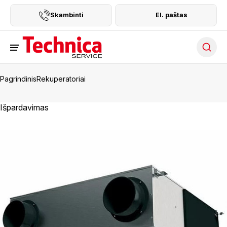
Skambinti
El. paštas
Searc
Pagrindinis
Rekuperatoriai
Išpardavimas