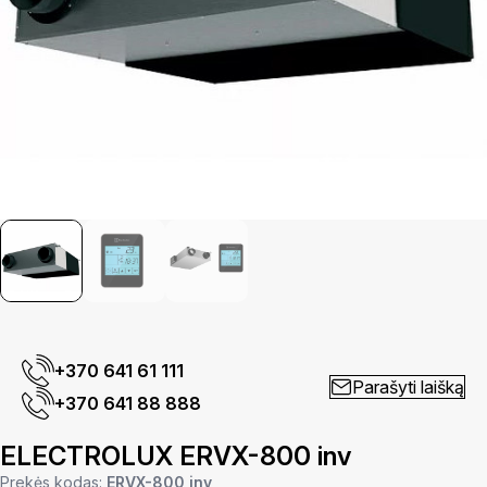
+370 641 61 111
Parašyti laišką
+370 641 88 888
ELECTROLUX ERVX-800 inv
Prekės kodas:
ERVX-800 inv