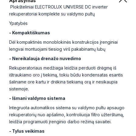
Aprašymas
Plokšteliniai ELECTROLUX UNIVERSE DC inverter
rekuperatoriai komplekte su valdymo pultų
Ypatybės
- Kompaktiškumas
Dėl kompaktinės monoblokinės konstrukcijos įrenginiai
lengvai montuojami tiesiog virš pakabinamų lubų
- Nereikalauja drenažo nuvedimo
Rekuperatoriaus medžiaga leidžia perduoti drėgmę iš
ištraukiamo oro į tiekimą, tokiu būdu kondensatas esantis
šaliname ore kartu ir drėkina tiekiamą orą ir nesikaupia
sistemoje.
- Išmani valdymo sistema
Integruota automatikos sistema su valdymo pultu apsaugo
rekuperatorių nuo apšalimo, kontroliuoja filtro užterštumą,
leidžia programuoti įrenginio darbo režimą savaitei.
- Tylus veikimas