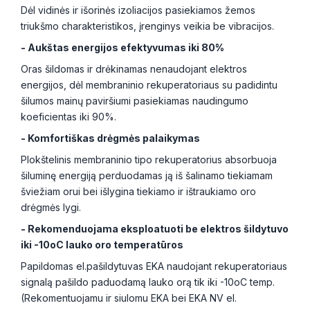
Dėl vidinės ir išorinės izoliacijos pasiekiamos žemos
triukšmo charakteristikos, įrenginys veikia be vibracijos.
- Aukštas energijos efektyvumas iki 80%
Oras šildomas ir drėkinamas nenaudojant elektros
energijos, dėl membraninio rekuperatoriaus su padidintu
šilumos mainų paviršiumi pasiekiamas naudingumo
koeficientas iki 90%.
- Komfortiškas drėgmės palaikymas
Plokštelinis membraninio tipo rekuperatorius absorbuoja
šiluminę energiją perduodamas ją iš šalinamo tiekiamam
šviežiam orui bei išlygina tiekiamo ir ištraukiamo oro
drėgmės lygi.
- Rekomenduojama eksploatuoti be elektros šildytuvo
iki -10oC lauko oro temperatūros
Papildomas el.pašildytuvas EKA naudojant rekuperatoriaus
signalą pašildo paduodamą lauko orą tik iki -10oC temp.
(Rekomentuojamu ir siulomu EKA bei EKA NV el.