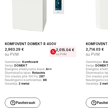
KOMFOVENT DOMEKT R 400V
KOMFOVENT
2,963.29
€
2,714.03
€
2,015.04
€
su PVM
su PVM
su PVM
Gamintojas:
Komfovent
Gamintojas:
Ko
Serija:
DOMEKT
Serija:
DOMEK
Energinio efektyvumo klasė:
A++
Energinio efek
Šilumokaičio tipas:
Rotacinis
Šilumokaičio ti
Oro srautas prie 100 Pa:
287
Oro srautas pri
Naudingumo koeficientas:
86
Naudingumo ko
Garantija:
2 metai
Garantija:
2 met
Pasiteirauti
Pasite